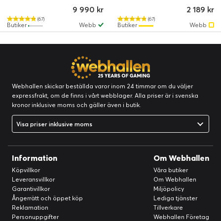
9 990 kr
2 189 kr
(67)
(67)
Butiker
Webb
Butiker
Webb
Webhallen skickar beställda varor inom 24 timmar om du väljer
expressfrakt, om de finns i vårt webblager. Alla priser är i svenska
kronor inklusive moms och gäller även i butik.
Visa priser inklusive moms
Information
Om Webhallen
Köpvillkor
Våra butiker
Leveransvillkor
Om Webhallen
Garantivillkor
Miljöpolicy
Ångerrätt och öppet köp
Lediga tjänster
Reklamation
Tillverkare
Personuppgifter
Webhallen Företag