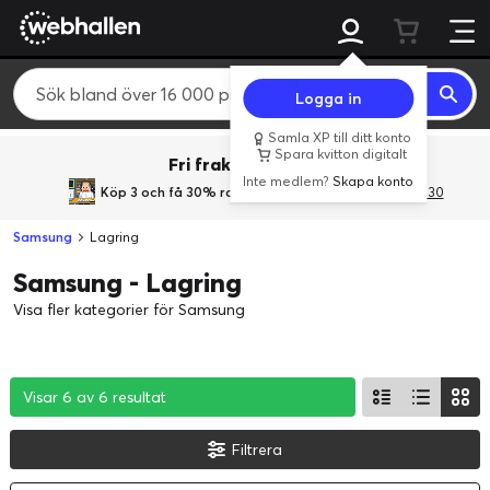
Logga in
Samla XP till ditt konto
Spara kvitton digitalt
Fri frakt över 800 kr.
Inte medlem?
Skapa konto
Köp 3 och få 30% rabatt
med rabattkoden 3Gives30
Samsung
Lagring
Samsung - Lagring
Visa fler kategorier för Samsung
Visar 6 av 6 resultat
Visar 6 av 6 resultat
Visar 6 av 6 resultat
Filtrera