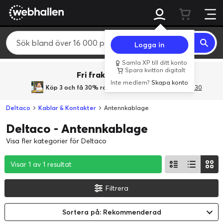
Logga in
Samla XP till ditt konto
Spara kvitton digitalt
Fri frakt över 800 kr.
Inte medlem?
Skapa konto
Köp 3 och få 30% rabatt
med rabattkoden 3Gives30
Deltaco
Kablar & Kontakter
Antennkablage
Deltaco - Antennkablage
Visa fler kategorier för Deltaco
Visar 1 av 1 resultat
Visar 1 av 1 resultat
Visar 1 av 1 resultat
Filtrera
Sortera på: Rekommenderad