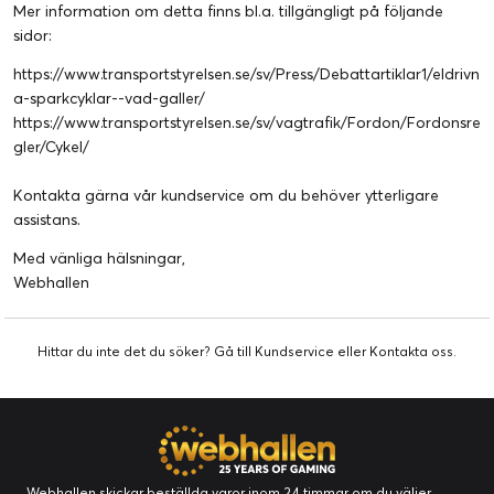
Mer information om detta finns bl.a. tillgängligt på följande
sidor:
https://www.transportstyrelsen.se/sv/Press/Debattartiklar1/eldrivn
a-sparkcyklar--vad-galler/
https://www.transportstyrelsen.se/sv/vagtrafik/Fordon/Fordonsre
gler/Cykel/
Kontakta gärna
vår kundservice
om du behöver ytterligare
assistans.
Med vänliga hälsningar,
Webhallen
Hittar du inte det du söker? Gå till
Kundservice
eller
Kontakta oss
.
Webhallen skickar beställda varor inom 24 timmar om du väljer