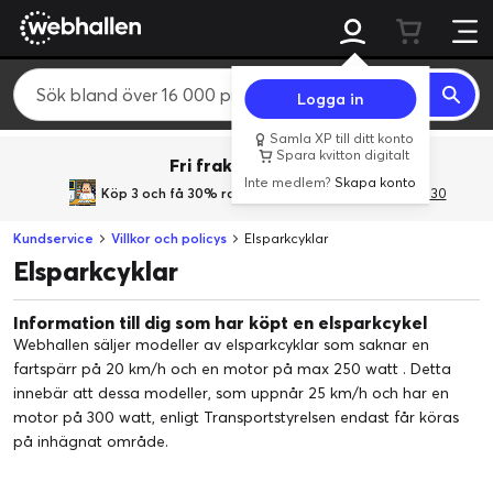
Logga in
Samla XP till ditt konto
Spara kvitton digitalt
Fri frakt över 800 kr.
Inte medlem?
Skapa konto
Köp 3 och få 30% rabatt
med rabattkoden 3Gives30
Kundservice
Villkor och policys
Elsparkcyklar
Elsparkcyklar
Information till dig som har köpt en elsparkcykel
Webhallen säljer modeller av elsparkcyklar som saknar en
fartspärr på 20 km/h och en motor på max 250 watt . Detta
innebär att dessa modeller, som uppnår 25 km/h och har en
motor på 300 watt, enligt Transportstyrelsen endast får köras
på inhägnat område.