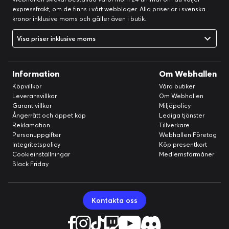
expressfrakt, om de finns i vårt webblager. Alla priser är i svenska
kronor inklusive moms och gäller även i butik.
Visa priser inklusive moms
Information
Om Webhallen
Köpvillkor
Våra butiker
Leveransvillkor
Om Webhallen
Garantivillkor
Miljöpolicy
Ångerrätt och öppet köp
Lediga tjänster
Reklamation
Tillverkare
Personuppgifter
Webhallen Företag
Integritetspolicy
Köp presentkort
Cookieinställningar
Medlemsförmåner
Black Friday
Kontakta oss