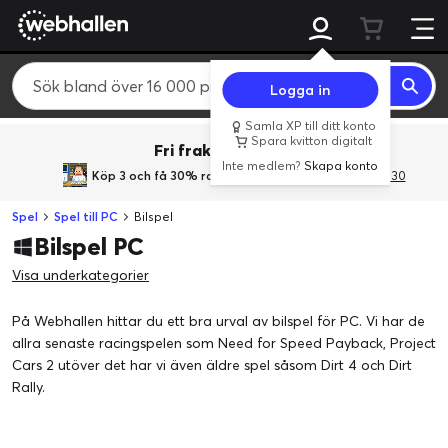
Logga in
Samla XP till ditt konto
Spara kvitton digitalt
Fri frakt över 800 kr.
Inte medlem?
Skapa konto
Köp 3 och få 30% rabatt
med rabattkoden 3Gives30
Spel
Spel till PC
Bilspel
Bilspel PC
Visa underkategorier
På Webhallen hittar du ett bra urval av bilspel för PC. Vi har de
allra senaste racingspelen som Need for Speed Payback, Project
Cars 2 utöver det har vi även äldre spel såsom Dirt 4 och Dirt
Rally.