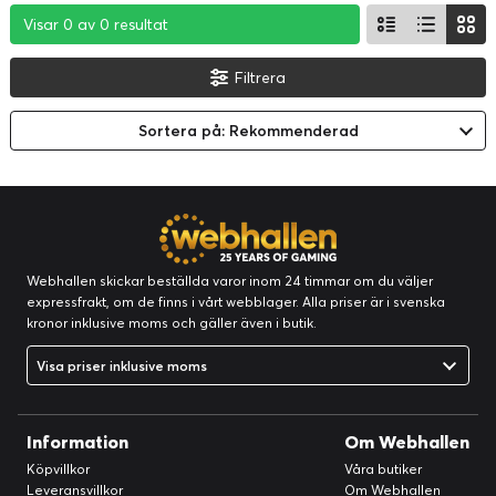
Visar 0 av 0 resultat
Visar 0 av 0 resultat
Visar 0 av 0 resultat
Filtrera
Sortera på: Rekommenderad
Webhallen skickar beställda varor inom 24 timmar om du väljer
expressfrakt, om de finns i vårt webblager. Alla priser är i svenska
kronor inklusive moms och gäller även i butik.
Visa priser inklusive moms
Information
Om Webhallen
Köpvillkor
Våra butiker
Leveransvillkor
Om Webhallen