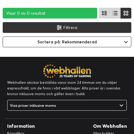
Visar 0 av 0 resultat
Visar 0 av 0 resultat
Visar 0 av 0 resultat
Filtrera
Sortera på: Rekommenderad
Webhallen skickar beställda varor inom 24 timmar om du väljer
expressfrakt, om de finns i vårt webblager. Alla priser är i svenska
kronor inklusive moms och gäller även i butik.
Visa priser inklusive moms
Information
Om Webhallen
Köpvillkor
Våra butiker