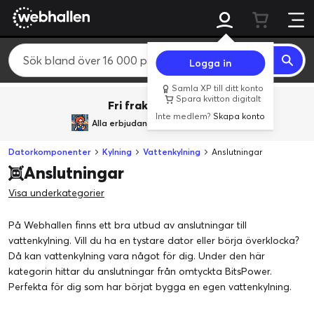
Logga in
Samla XP till ditt konto
Spara kvitton digitalt
Fri frakt över 800 kr.
Inte medlem?
Skapa konto
Alla erbjudanden från
BACK TO REALITY
Datorkomponenter
Kylning
Vattenkylning
Anslutningar
Anslutningar
Visa underkategorier
På Webhallen finns ett bra utbud av anslutningar till
vattenkylning. Vill du ha en tystare dator eller börja överklocka?
Då kan vattenkylning vara något för dig. Under den här
kategorin hittar du anslutningar från omtyckta BitsPower.
Perfekta för dig som har börjat bygga en egen vattenkylning.