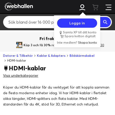
Logga in
Samla XP till ditt konto
Spara kvitton digitalt
Fri frakt över 800 kr.
Inte medlem?
Skapa konto
Köp 3 och få 30% rabatt
med rabattkoden 3Gives30
Datorer & Tillbehör
Kablar & Adapters
Bildskärmskabel
HDMI-kablar
HDMI-kablar
Visa underkategorier
Köper du HDMI-kablar får du verktyget för att koppla samman
de flesta moderna enheter idag. Vi har HDMI-kablar i flertalet
olika längder, HDMI-splitters och flata kablar. Med HDMI-
standarden får du 4K, stöd för 3D, Ethernet och returljud.