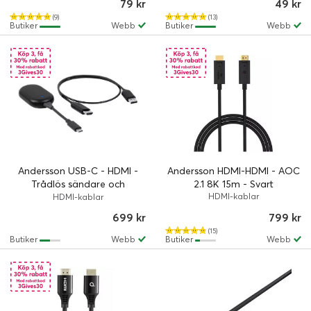
79 kr
49 kr
(9)
(13)
Butiker
Webb
Butiker
Webb
Andersson USB-C - HDMI -
Andersson HDMI-HDMI - AOC
Trådlös sändare och
2.1 8K 15m - Svart
mottagare
HDMI-kablar
HDMI-kablar
699 kr
799 kr
(15)
Butiker
Webb
Butiker
Webb