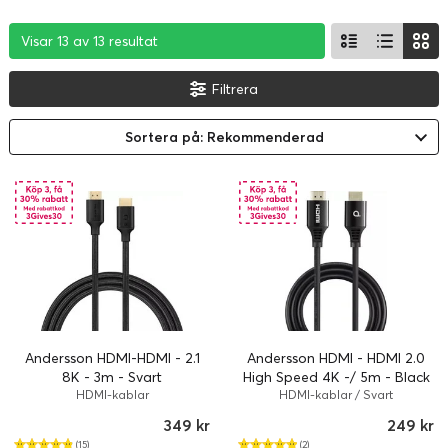
Visar 13 av 13 resultat
Visar 13 av 13 resultat
Visar 13 av 13 resultat
Filtrera
Sortera på: Rekommenderad
Andersson HDMI-HDMI - 2.1
Andersson HDMI - HDMI 2.0
8K - 3m - Svart
High Speed 4K -/ 5m - Black
HDMI-kablar
HDMI-kablar / Svart
349 kr
249 kr
(15)
(2)