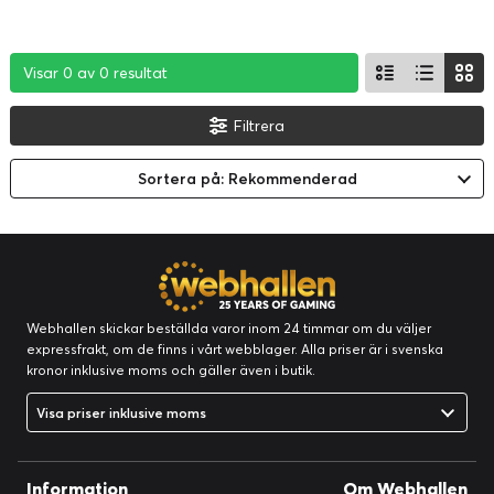
Visar 0 av 0 resultat
Visar 0 av 0 resultat
Visar 0 av 0 resultat
Filtrera
Sortera på: Rekommenderad
Webhallen skickar beställda varor inom 24 timmar om du väljer
expressfrakt, om de finns i vårt webblager. Alla priser är i svenska
kronor inklusive moms och gäller även i butik.
Visa priser inklusive moms
Information
Om Webhallen