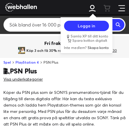
Logga in
Samla XP till ditt konto
Spara kvitton digitalt
Fri frakt över 800 kr.
Inte medlem?
Skapa konto
Köp 3 och få 30% rabatt
med rabattkoden 3Gives30
Spel
PlayStation 4
PSN Plus
PSN Plus
Visa underkategorier
Köper du PSN plus som är SONYS prenumerations-tjänst får du
tillgång till deras digitala affär. Här kan du testa exklusiva
demos och ladda hem Playstation-themes som gör din konsol
lite mer personlig. Med PSN plus får du dessutom varje månad
en chans att gratis prova på speltitlar utvalda av SONY. Tänk på
att PSN Plus är ett måste om du vill spela online.