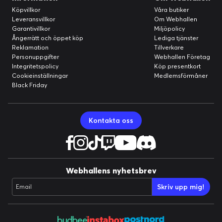
Köpvillkor
Våra butiker
Leveransvillkor
Om Webhallen
Garantivillkor
Miljöpolicy
Ångerrätt och öppet köp
Lediga tjänster
Reklamation
Tillverkare
Personuppgifter
Webhallen Företag
Integritetspolicy
Köp presentkort
Cookieinställningar
Medlemsförmåner
Black Friday
Kontakta oss
Webhallens nyhetsbrev
Skriv upp mig!
Email