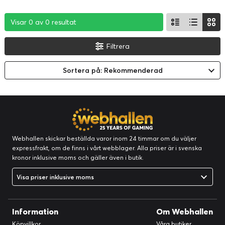
Visar 0 av 0 resultat
Visar 0 av 0 resultat
Visar 0 av 0 resultat
Filtrera
Sortera på: Rekommenderad
Webhallen skickar beställda varor inom 24 timmar om du väljer
expressfrakt, om de finns i vårt webblager. Alla priser är i svenska
kronor inklusive moms och gäller även i butik.
Visa priser inklusive moms
Information
Om Webhallen
Köpvillkor
Våra butiker