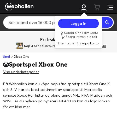
Logga in
Samla XP till ditt konto
Spara kvitton digitalt
Fri frakt över 800 kr.
Inte medlem?
Skapa konto
Köp 3 och få 30% rabatt
med rabattkoden 3Gives30
Spel
Xbox One
Sportspel Xbox One
Visa underkategorier
På Webhallen kan du köpa populära sportspel till Xbox One X
och S. Vi har ett brett sortiment av sportspel till Microsofts
senaste Xbox. Här hittar du bland annat NHL, FIFA, Madden och
WWE. Är du nyfiken på
nyheter i FIFA 19
så kan du följa länken
för att läsa mer.