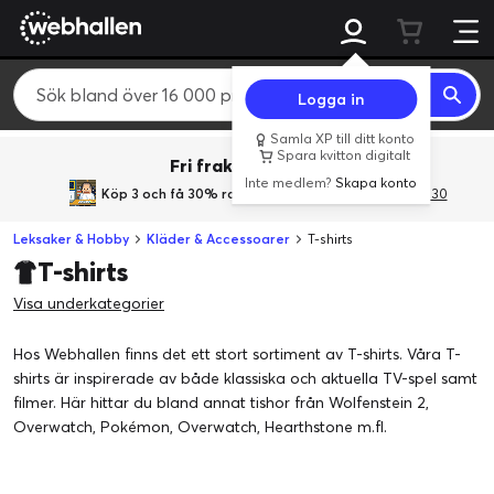
Logga in
Samla XP till ditt konto
Spara kvitton digitalt
Fri frakt över 800 kr.
Inte medlem?
Skapa konto
Köp 3 och få 30% rabatt
med rabattkoden 3Gives30
Leksaker & Hobby
Kläder & Accessoarer
T-shirts
T-shirts
Visa underkategorier
Hos Webhallen finns det ett stort sortiment av T-shirts. Våra T-
shirts är inspirerade av både klassiska och aktuella TV-spel samt
filmer. Här hittar du bland annat tishor från Wolfenstein 2,
Overwatch, Pokémon, Overwatch, Hearthstone m.fl.