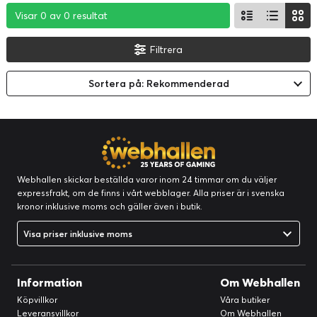
Visar 0 av 0 resultat
Visar 0 av 0 resultat
Visar 0 av 0 resultat
Filtrera
Sortera på: Rekommenderad
Webhallen skickar beställda varor inom 24 timmar om du väljer
expressfrakt, om de finns i vårt webblager. Alla priser är i svenska
kronor inklusive moms och gäller även i butik.
Visa priser inklusive moms
Information
Om Webhallen
Köpvillkor
Våra butiker
Leveransvillkor
Om Webhallen