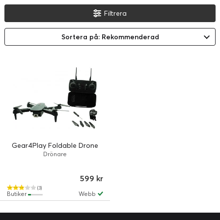
Filtrera
Sortera på: Rekommenderad
Gear4Play Foldable Drone
Drönare
599 kr
(3)
Butiker
Webb