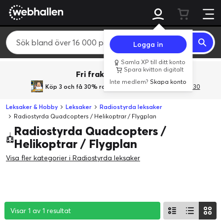
Logga in
Samla XP till ditt konto
Spara kvitton digitalt
Fri frakt över 800 kr.
Inte medlem?
Skapa konto
Köp 3 och få 30% rabatt
med rabattkoden 3Gives30
Leksaker & Hobby
Leksaker
Radiostyrda leksaker
Radiostyrda Quadcopters / Helikoptrar / Flygplan
Radiostyrda Quadcopters /
Helikoptrar / Flygplan
Visa fler kategorier i Radiostyrda leksaker
Visar 1 av 1 resultat
Visar 1 av 1 resultat
Visar 1 av 1 resultat