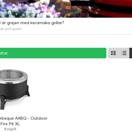
 är grejen med keramiska grillar?
vår grill-guide!
ultat
ultat
ultat
arbeque AABQ - Outdoor
Fire Pit XL
Kolgrill