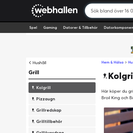
Spel
Gaming
Datorer & Tillbehör
Datorkomponen
Hushåll
Hem & Hälsa
Hu
Grill
Kolgri
Kolgrill
Här köper du gril
Broil King och B
Pizzaugn
Grillredskap
Grilltillbehör
Grillöverdrag