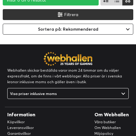
Visar 0 av 0 resultat
Visar 0 av 0 resultat
Visar 0 av 0 resultat
Filtrera
Sortera på: Rekommenderad
Webhallen skickar beställda varor inom 24 timmar om du väljer
expressfrakt, om de finns i vårt webblager. Alla priser är i svenska
kronor inklusive moms och gäller även i butik.
Visa priser inklusive moms
Information
Om Webhallen
Köpvillkor
Våra butiker
Leveransvillkor
Om Webhallen
Garantivillkor
Miljöpolicy