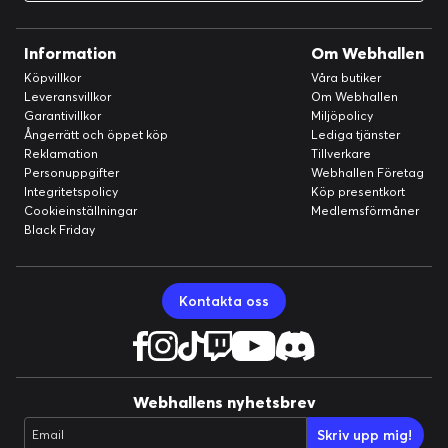
Information
Om Webhallen
Köpvillkor
Våra butiker
Leveransvillkor
Om Webhallen
Garantivillkor
Miljöpolicy
Ångerrätt och öppet köp
Lediga tjänster
Reklamation
Tillverkare
Personuppgifter
Webhallen Företag
Integritetspolicy
Köp presentkort
Cookieinställningar
Medlemsförmåner
Black Friday
Kontakta oss
Webhallens nyhetsbrev
Skriv upp mig!
Email