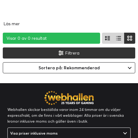
Läs mer
Visar 0 av 0 resultat
Visar 0 av 0 resultat
Visar 0 av 0 resultat
Filtrera
Sortera på: Rekommenderad
Webhallen skickar beställda varor inom 24 timmar om du väljer
expressfrakt, om de finns i vårt webblager. Alla priser är i svenska
kronor inklusive moms och gäller även i butik.
Visa priser inklusive moms