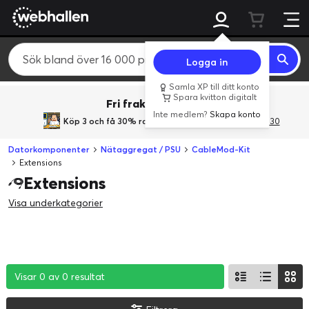
Logga in
Samla XP till ditt konto
Spara kvitton digitalt
Fri frakt över 800 kr.
Inte medlem?
Skapa konto
Köp 3 och få 30% rabatt
med rabattkoden 3Gives30
Datorkomponenter
Nätaggregat / PSU
CableMod-Kit
Extensions
Extensions
Visa underkategorier
Visar 0 av 0 resultat
Visar 0 av 0 resultat
Visar 0 av 0 resultat