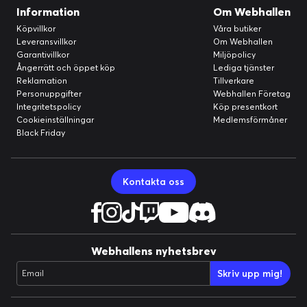
Information
Om Webhallen
Köpvillkor
Våra butiker
Leveransvillkor
Om Webhallen
Garantivillkor
Miljöpolicy
Ångerrätt och öppet köp
Lediga tjänster
Reklamation
Tillverkare
Personuppgifter
Webhallen Företag
Integritetspolicy
Köp presentkort
Cookieinställningar
Medlemsförmåner
Black Friday
Kontakta oss
Webhallens nyhetsbrev
Skriv upp mig!
Email