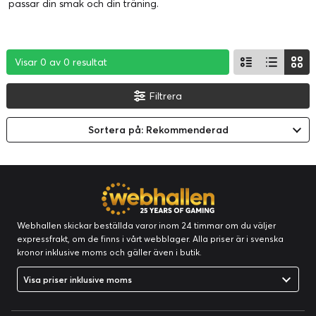
passar din smak och din träning.
Visar 0 av 0 resultat
Visar 0 av 0 resultat
Visar 0 av 0 resultat
Filtrera
Sortera på: Rekommenderad
Webhallen skickar beställda varor inom 24 timmar om du väljer
expressfrakt, om de finns i vårt webblager. Alla priser är i svenska
kronor inklusive moms och gäller även i butik.
Visa priser inklusive moms