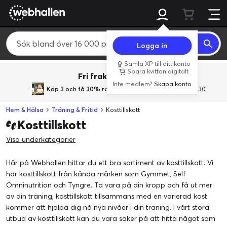
Logga in
Samla XP till ditt konto
Spara kvitton digitalt
Fri frakt över 800 kr.
Inte medlem?
Skapa konto
Köp 3 och få 30% rabatt
med rabattkoden 3Gives30
Hem & Hälsa
Träning & Fritid
Kosttillskott
Kosttillskott
Visa underkategorier
Här på Webhallen hittar du ett bra sortiment av kosttillskott. Vi
har kosttillskott från kända märken som Gymmet, Self
Omninutrition och Tyngre. Ta vara på din kropp och få ut mer
av din träning, kosttillskott tillsammans med en varierad kost
kommer att hjälpa dig nå nya nivåer i din träning. I vårt stora
utbud av kosttillskott kan du vara säker på att hitta något som