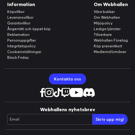
Information
Om Webhallen
Köpvillkor
Våra butiker
Leveransvillkor
Om Webhallen
Garantivillkor
Miljöpolicy
Ångerrätt och öppet köp
Lediga tjänster
Reklamation
Tillverkare
Personuppgifter
Webhallen Företag
Integritetspolicy
Köp presentkort
Cookieinställningar
Medlemsförmåner
Black Friday
Kontakta oss
Webhallens nyhetsbrev
Skriv upp mig!
Email