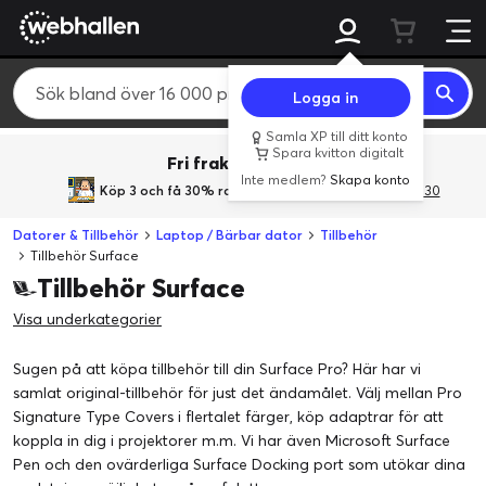
Logga in
Samla XP till ditt konto
Spara kvitton digitalt
Fri frakt över 800 kr.
Inte medlem?
Skapa konto
Köp 3 och få 30% rabatt
med rabattkoden 3Gives30
Datorer & Tillbehör
Laptop / Bärbar dator
Tillbehör
Tillbehör Surface
Tillbehör Surface
Visa underkategorier
Sugen på att köpa tillbehör till din Surface Pro? Här har vi
samlat original-tillbehör för just det ändamålet. Välj mellan Pro
Signature Type Covers i flertalet färger, köp adaptrar för att
koppla in dig i projektorer m.m. Vi har även Microsoft Surface
Pen och den ovärderliga Surface Docking port som utökar dina