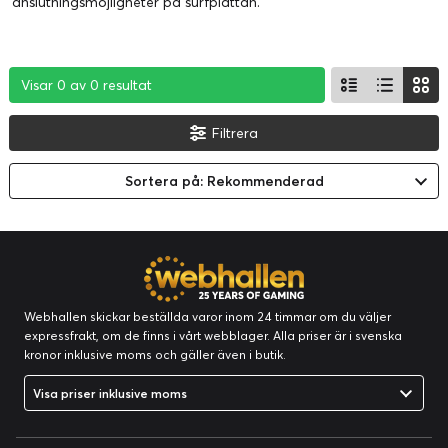
anslutningsmöjligheter på surfplattan.
Visar 0 av 0 resultat
Visar 0 av 0 resultat
Visar 0 av 0 resultat
Filtrera
Sortera på: Rekommenderad
Webhallen skickar beställda varor inom 24 timmar om du väljer
expressfrakt, om de finns i vårt webblager. Alla priser är i svenska
kronor inklusive moms och gäller även i butik.
Visa priser inklusive moms