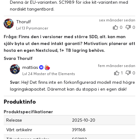
Denna är EU-varianten. SC1989 för icke kit-varianten med
nordiskt tangentbord.
sex månader sedan
Thorulf
0
0
Lvl 13 Pyromancer
Fråga: Finns den i versioner med större SDD, alt. kan man
själv byta ut den med intakt garanti? Motivation: planerar att
hosta en egen Nextcloud, 1+ TB lagring behövs.
Svara Thorulf
fem månader sedan
mattias
1
0
Lvl 24 Master of the Elements
Svar:
Hej! Det finns inte en förkonfigurerad modell med högre
lagringskapacitet. Däremot kan du stoppa i en egen disk!
Produktinfo
Produktspecifikationer
Release
2025-10-20
Vårt artikelnr
391168