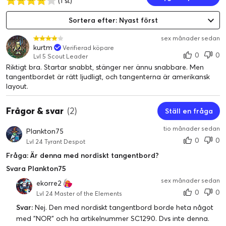
(1 st)
Sortera efter: Nyast först
sex månader sedan
kurtm
Verifierad köpare
0
0
Lvl 5 Scout Leader
Riktigt bra. Startar snabbt, stänger ner ännu snabbare. Men
tangentbordet är rätt ljudligt, och tangenterna är amerikansk
layout.
Frågor & svar
(2)
Ställ en fråga
tio månader sedan
Plankton75
0
0
Lvl 24 Tyrant Despot
Fråga: Är denna med nordiskt tangentbord?
Svara Plankton75
sex månader sedan
ekorre2
0
0
Lvl 24 Master of the Elements
Svar:
Nej. Den med nordiskt tangentbord borde heta något
med ”NOR” och ha artikelnummer SC1290. Dvs inte denna.