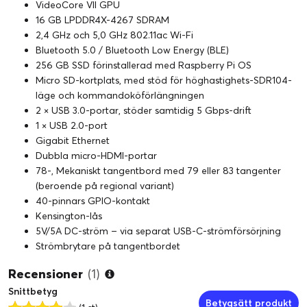
VideoCore VII GPU
16 GB LPDDR4X-4267 SDRAM
2,4 GHz och 5,0 GHz 802.11ac Wi-Fi
Bluetooth 5.0 / Bluetooth Low Energy (BLE)
256 GB SSD förinstallerad med Raspberry Pi OS
Micro SD-kortplats, med stöd för höghastighets-SDR104-
läge och kommandoköförlängningen
2 × USB 3.0-portar, stöder samtidig 5 Gbps-drift
1 × USB 2.0-port
Gigabit Ethernet
Dubbla micro-HDMI-portar
78-, Mekaniskt tangentbord med 79 eller 83 tangenter
(beroende på regional variant)
40-pinnars GPIO-kontakt
Kensington-lås
5V/5A DC-ström – via separat USB-C-strömförsörjning
Strömbrytare på tangentbordet
Recensioner
(1)
Snittbetyg
Betygsätt produkt