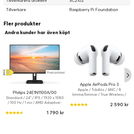
Tillverkarens artikelnr
SC2102
Tillverkare
Raspberry Pi Foundation
Fler produkter
Andra kunder har även köpt
D
A
Produktblad
↑
G
Apple AirPods Pro 3
Apple / Trådlös / ANC / 8
Philips 24E1N1100A/00
timme/timmar / True Wireless /
Standard / 24" / IPS / 1920 x 1080
Vit
/ 100 Hz / 1 ms / AMD Adaptive-
2 590 kr
Sync / Lutning
1 790 kr