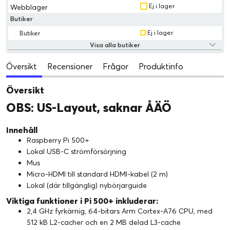
Ej i lager
Webblager
Butiker
Ej i lager
Butiker
Visa alla butiker
Översikt
Recensioner
Frågor
Produktinfo
Översikt
OBS: US-Layout, saknar ÅÄÖ
Innehåll
Raspberry Pi 500+
Lokal USB-C strömförsörjning
Mus
Micro-HDMI till standard HDMI-kabel (2 m)
Lokal (där tillgänglig) nybörjarguide
Viktiga funktioner i Pi 500+ inkluderar:
2,4 GHz fyrkärnig, 64-bitars Arm Cortex-A76 CPU, med
512 kB L2-cacher och en 2 MB delad L3-cache