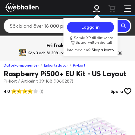
Logga in
Samla XP till ditt konto
Spara kvitton digitalt
Fri frakt över 800 kr.
Inte medlem?
Skapa konto
Köp 3 och få 30% rabatt
med rabattkoden 3Gives30
Datorkomponenter
Enkortsdator
Pi-kort
Raspberry Pi500+ EU Kit - US Layout
Pi-kort
/
Artikelnr: 391168 (1060287)
4.0
(1)
Spara