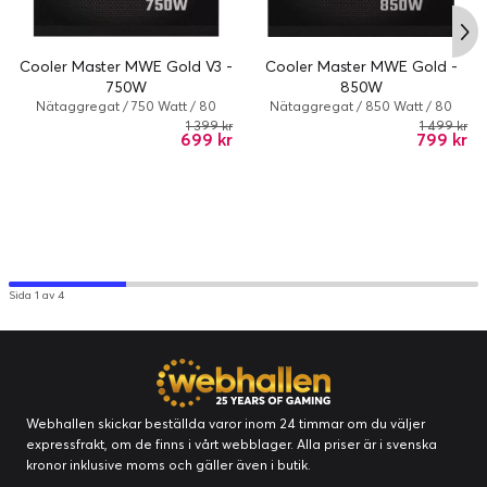
Cooler Master MWE Gold -
Cooler Master MWE Gold V3 -
850W
750W
Nätaggregat / 850 Watt / 80
Nätaggregat / 750 Watt / 80
PLUS Gold / 16 cm / Svart
PLUS Gold / 16 cm / Svart
1 499 kr
1 399 kr
799 kr
699 kr
Sida 1 av 4
TYST FDB-FLÄKT
Webhallen skickar beställda varor inom 24 timmar om du väljer
Fluiddynamiklagerfläkten (FDB) ger stabil,
expressfrakt, om de finns i vårt webblager. Alla priser är i svenska
långvarig och tyst kylprestanda.
kronor inklusive moms och gäller även i butik.