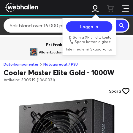
Logga in
Samla XP till ditt konto
Spara kvitton digitalt
Fri frakt över 800 kr.
Inte medlem?
Skapa konto
Alla erbjudanden från
BACK TO REALITY
Datorkomponenter
Nätaggregat / PSU
Cooler Master Elite Gold - 1000W
Artikelnr: 390919 (1060031)
Spara