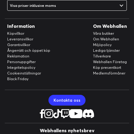
*All prestandastatistik bekräftad i tester vid 25 °C omgivningstemperatur.
Visa priser inklusive moms
Information
Om Webhallen
Köpvillkor
Våra butiker
Leveransvillkor
Om Webhallen
Garantivillkor
Miljöpolicy
Ångerrätt och öppet köp
Lediga tjänster
Reklamation
Tillverkare
Personuppgifter
Webhallen Företag
Integritetspolicy
Köp presentkort
Cookieinställningar
Medlemsförmåner
Black Friday
Kontakta oss
80 PLUS GULD-CERTIFIERAD
EFFEKTIVITET
Cooler Master Elite Gold 1000 uppnår över 90 %
effektivitet vid typiska belastningar, vilket bidrar till
att minska energislöseri och minimera
Webhallens nyhetsbrev