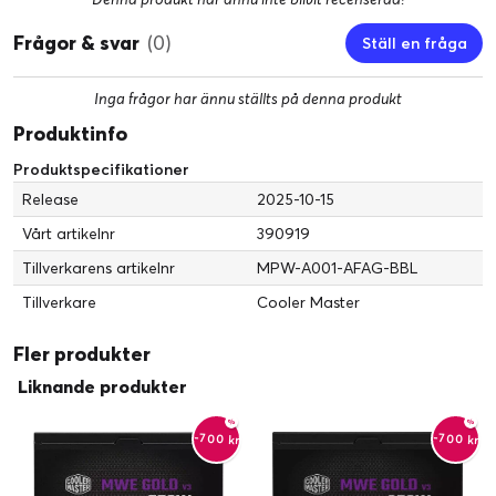
Frågor & svar
(0)
Ställ en fråga
Inga frågor har ännu ställts på denna produkt
Produktinfo
KOMPATIBEL MED ATX 3.1 OCH
Produktspecifikationer
PCIE GEN 5.1
Release
2025-10-15
ATX 3.1 ger strängare spännings- och strömreglering med
Vårt artikelnr
390919
stöd för toppeffekt upp till 200 % av nominell uteffekt. Elite
Tillverkarens artikelnr
MPW-A001-AFAG-BBL
Gold 1000 uppfyller alla specifikationer och stöder PCIe
Gen 5.1 för stabil nästa generations prestanda med RTX 50
Tillverkare
Cooler Master
GPU:er och framtida högpresterande kort.
Fler produkter
*All prestandastatistik bekräftad i tester vid
omgivningstemperatur på 25 °C.
Liknande produkter
-700 kr
-700 kr