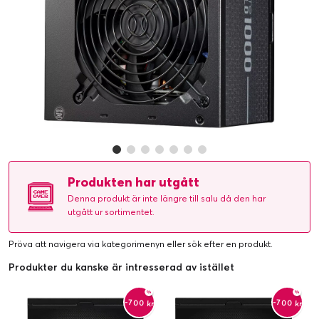
Produkten har utgått
Denna produkt är inte längre till salu då den har
utgått ur sortimentet.
Pröva att navigera via kategorimenyn eller
sök efter en produkt
.
Produkter du kanske är intresserad av istället
-700 kr
-700 kr