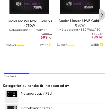
Cooler Master MWE Gold -
Cooler Master MWE Gold V3
850W
- 750W
Nätaggregat / 850 Watt / 80
Nätaggregat / 750 Watt / 80
PLUS Gold / 16 cm / Svart
PLUS Gold / 16 cm / Svart
1 499 kr
1 399 kr
799 kr
699 kr
Butiker
Webb
Butiker
Webb
Sida 1 av 4
Kategorier du kanske är intresserad av
Nätaggregat / PSU
Datorkomponenter