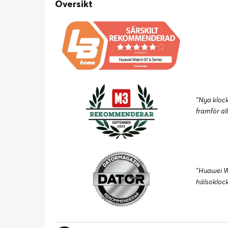
Översikt
"Nya kloc
framför all
"Huawei Wa
hälsoklock