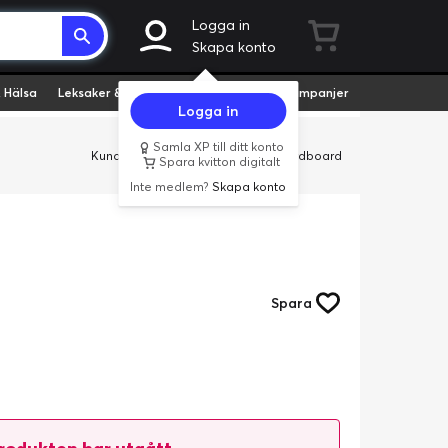
Logga in
Skapa konto
 Hälsa
Leksaker & Hobby
Fyndvaror
Kampanjer
Logga in
Samla XP till ditt konto
Kundservice
Butiker
Företag
Cardboard
Spara kvitton digitalt
Inte medlem?
Skapa konto
Spara