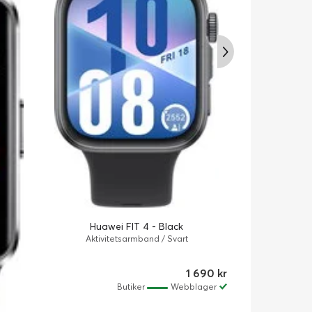
Huawei
True Wirele
timme/timmar
Huawei FIT 4 - Black
Aktivitetsarmband / Svart
1 690 kr
Butiker
Webblager