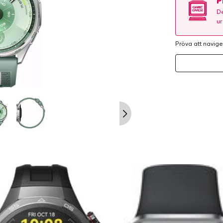
P
De
ur
Pröva att navige