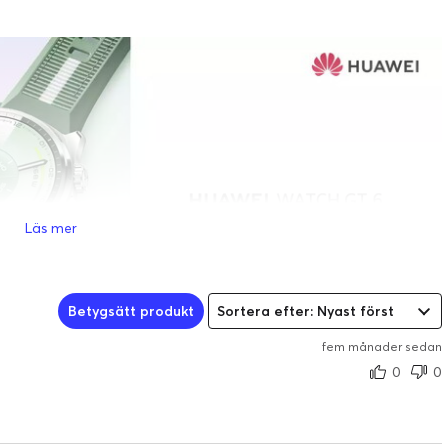
Läs mer
Betygsätt produkt
Sortera efter: Nyast först
fem månader sedan
0
0