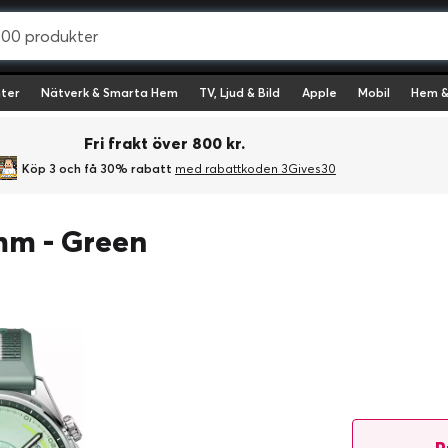
ter
Nätverk & Smarta Hem
TV, Ljud & Bild
Apple
Mobil
Hem &
Fri frakt över 800 kr.
Köp 3 och få 30% rabatt
med rabattkoden 3Gives30
mm - Green