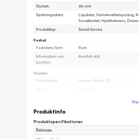
Storlek:
46 mm
Spårningsdata:
Löpdata, Sömnkvalitetspoäng, Kalo
Sovaktivitet, Hjärtfrekvens, Distan
Produkttyp:
Smart klocka
Fodral
Fodralets form:
Runt
Information om
Rostfritt stål
boetten:
Header
Produktlinje:
Huawei Watch GT
Märke:
Huawei
Modell:
6
Visa
Tillverkare:
Huawei
Produktinfo
Bildskärm
Produktspecifikationer
Färgstöd:
Färg
Release
Diagonal storlek
3.7 cm