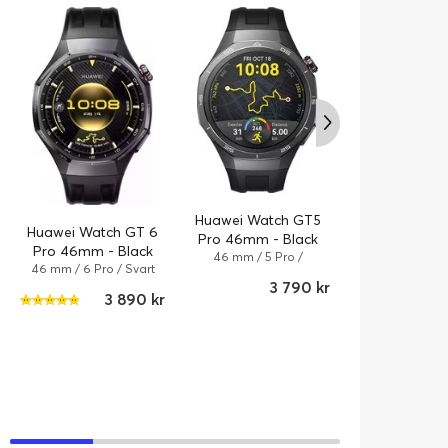
Huawei Watch GT5
Huawei Watch GT 6
Pro 46mm - Black
Pro 46mm - Black
46 mm / 5 Pro /
46 mm / 6 Pro / Svart
Titanlegering
3 790 kr
3 890 kr
Huawei Band
Black
Aktivitetsarm
Band 10