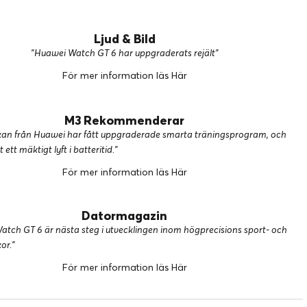
Ljud & Bild
"Huawei Watch GT 6 har uppgraderats rejält"
För mer information läs
Här
M3 Rekommenderar
kan från Huawei har fått uppgraderade smarta träningsprogram, och
t ett mäktigt lyft i batteritid."
För mer information läs
Här
Datormagazin
tch GT 6 är nästa steg i utvecklingen inom högprecisions sport- och
or."
För mer information läs
Här