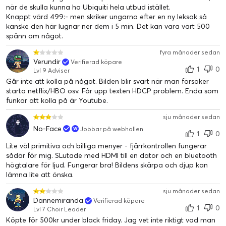
som passar lika bra för film, sport eller spel.
när de skulla kunna ha Ubiquiti hela utbud istället.
Auto-keystone för enkel bildjustering
Knappt värd 499:- men skriker ungarna efter en ny leksak så
Tack vare auto-keystone-korrigering behöver du inte oroa dig
kanske den här lugnar ner dem i 5 min. Det kan vara värt 500
spänn om något.
för att få en skev bild. Projektorn justerar automatiskt bilden för
att den ska visas i rätt proportioner, oavsett vinkel.
fyra månader sedan
Verundir
Verifierad köpare
Lång livslängd och inbyggd högtalare
1
0
Lvl 9 Adviser
Projektorns lampa har en livslängd på upp till 50 000 timmar,
Går inte att kolla på något. Bilden blir svart när man försöker
vilket innebär många års användning. Den inbyggda 2W-
starta netflix/HBO osv. Får upp texten HDCP problem. Enda som
högtalaren ger ljud direkt från projektorn, vilket gör den perfekt
funkar att kolla på är Youtube.
även för situationer där externa högtalare inte är tillgängliga.
sju månader sedan
No-Face
Jobbar på webhallen
1
0
Lite väl primitiva och billiga menyer - fjärrkontrollen fungerar
sådär för mig. SLutade med HDMI till en dator och en bluetooth
högtalare för ljud. Fungerar bra! Bildens skärpa och djup kan
lämna lite att önska.
sju månader sedan
Dannemiranda
Verifierad köpare
1
0
Lvl 7 Choir Leader
Köpte för 500kr under black friday. Jag vet inte riktigt vad man