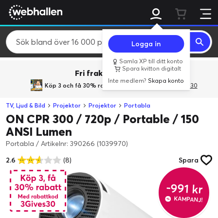
Logga in
Samla XP till ditt konto
Spara kvitton digitalt
Fri frakt över 800 kr.
Inte medlem?
Skapa konto
Köp 3 och få 30% rabatt
med rabattkoden 3Gives30
TV, Ljud & Bild
Projektor
Projektor
Portabla
ON CPR 300 / 720p / Portable / 150
ANSI Lumen
Portabla
/
Artikelnr: 390266 (1039970)
2.6
(8)
Spara
-991 kr
KAMPANJ!