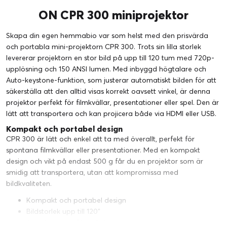
ON CPR 300 miniprojektor
Skapa din egen hemmabio var som helst med den prisvärda
och portabla mini-projektorn CPR 300. Trots sin lilla storlek
levererar projektorn en stor bild på upp till 120 tum med 720p-
upplösning och 150 ANSI lumen. Med inbyggd högtalare och
Auto-keystone-funktion, som justerar automatiskt bilden för att
säkerställa att den alltid visas korrekt oavsett vinkel, är denna
projektor perfekt för filmkvällar, presentationer eller spel. Den är
lätt att transportera och kan projicera både via HDMI eller USB.
Kompakt och portabel design
CPR 300 är lätt och enkel att ta med överallt, perfekt för
spontana filmkvällar eller presentationer. Med en kompakt
design och vikt på endast 500 g får du en projektor som är
smidig att transportera, utan att kompromissa med
bildkvaliteten.
Kompakt och portabel design
Bildstorlek upp till 120"
Auto-keystone för enkel justering