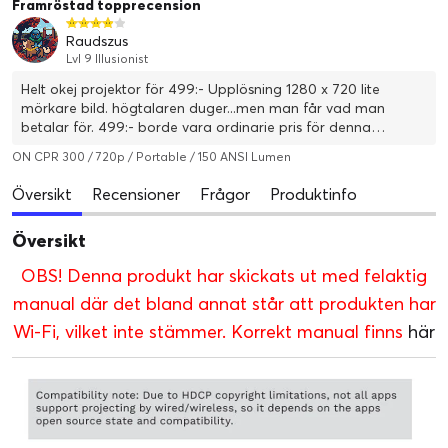
Framröstad topprecension
Raudszus
Lvl 9 Illusionist
Helt okej projektor för 499:- Upplösning 1280 x 720 lite
mörkare bild. högtalaren duger...men man får vad man
betalar för. 499:- borde vara ordinarie pris för denna
enheten om man frågar mig.
ON CPR 300 / 720p / Portable / 150 ANSI Lumen
Översikt
Recensioner
Frågor
Produktinfo
Översikt
OBS! Denna produkt har skickats ut med felaktig
manual där det bland annat står att produkten har
Wi-Fi, vilket inte stämmer. Korrekt manual finns
här