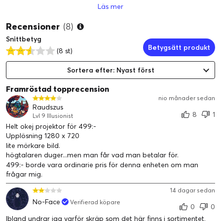
Läs mer
Inbyggd högtalare för ljud
Kompakt design
Recensioner
(8)
Snittbetyg
Betygsätt produkt
(8 st)
Sortera efter: Nyast först
Framröstad topprecension
nio månader sedan
Raudszus
8
1
Lvl 9 Illusionist
Helt okej projektor för 499:-
Upplösning 1280 x 720
lite mörkare bild.
högtalaren duger...men man får vad man betalar för.
499:- borde vara ordinarie pris för denna enheten om man
frågar mig.
Upp till 120" skärmstorlek
Med denna mini-projektor kan du njuta av en
14 dagar sedan
storbildsupplevelse var som helst. Den kan projicera en bild på
No-Face
Verifierad köpare
0
0
upp till 120 tum med 720p-upplösning, vilket ger klara bilder
Ibland undrar jag varför skräp som det här finns i sortimentet,