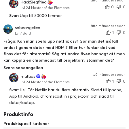
åtta månader sedan
HackSiegfried
0
0
Lvl 24 Master of the Elements
Svar:
Upp till 50000 timmar
åtta månader sedan
sabeangelica
1
0
Lvl 7 Bard
Fråga: Kan man spela upp netflix osv? Gör man det isåfall
endast genom dator med HDMI? Eller hur funkar det vad
finns det för alternativ? Såg att andra även har sagt att man
kan koppla en chromecast till projektorn, stämmer det?
Svara sabeangelica
två månader sedan
mattias
1
0
Lvl 24 Master of the Elements
Svar:
Hej! För Netflix har du flera alternativ. Sladd till Iphone,
App till Android, chromecast in i projektorn och sladd till
dator/laptop.
Produktinfo
Produktspecifikationer