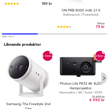
189 kr
GB
ON PRB 8000 mAh 2.1 A
Batteripack / Powerbank
179 kr
79 kr
Sida 1 av 3
Liknande produkter
-4 000 kr
-5 500 kr
Photon Life PK32 4K 4LED
Hemprojektor
Hemmabio / 4K / Svart / 2000
lumen
12 490 kr
6 990 kr
Samsung The Freestyle 2nd
Gen