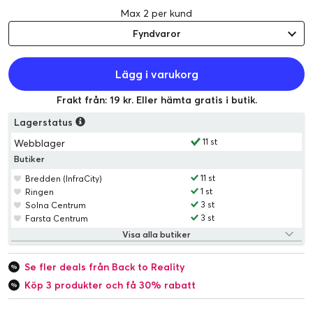
Max 2 per kund
Fyndvaror
Lägg i varukorg
Frakt från: 19 kr. Eller hämta gratis i butik.
Lagerstatus
11 st
Webblager
Butiker
11 st
Bredden (InfraCity)
1 st
Ringen
3 st
Solna Centrum
3 st
Farsta Centrum
Visa alla butiker
Se fler deals från Back to Reality
Köp 3 produkter och få 30% rabatt