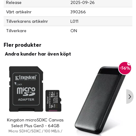
Release
2025-09-26
Vårt artikelnr
390266
Tillverkarens artikelnr
L011
Tillverkare
ON
Fler produkter
Andra kunder har även köpt
-56%
Kingston microSDXC Canvas
Select Plus Gen3 - 64GB
Micro SDHC/SDXC / 100 MB/s /
mikroSDXC UHS-I minneskort / 64