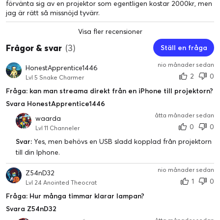
förvänta sig av en projektor som egentligen kostar 2000kr, men
jag är rätt så missnöjd tyvärr.
Visa fler recensioner
Frågor & svar
(3)
Ställ en fråga
nio månader sedan
HonestApprentice1446
2
0
Lvl 5 Snake Charmer
Fråga: kan man streama direkt från en iPhone till projektorn?
Svara HonestApprentice1446
åtta månader sedan
waarda
0
0
Lvl 11 Channeler
Svar:
Yes, men behövs en USB sladd kopplad från projektorn
till din Iphone.
nio månader sedan
Z54nD32
1
0
Lvl 24 Anointed Theocrat
Fråga: Hur många timmar klarar lampan?
Svara Z54nD32