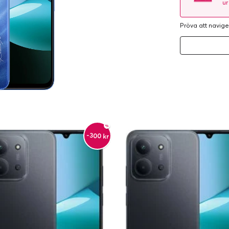
ur
Pröva att navige
-300 kr