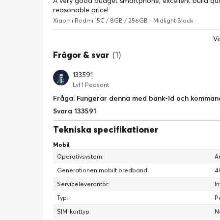
A very good budget smartphone, excellent build qual
reasonable price!
Xiaomi Redmi 15C / 8GB / 256GB - Midlight Black
Vi
Frågor & svar
(1)
133591
Lvl 1 Peasant
Fråga: Fungerar denna med bank-id och komman
Svara 133591
Tekniska specifikationer
Mobil
Operativsystem:
A
Generationen mobilt bredband:
4
Serviceleverantör:
I
Typ:
P
SIM-korttyp:
N