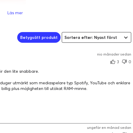
Läs mer
Betygsätt produkt
Sortera efter: Nyast först
nio månader sedan
3
0
ir den lite snabbare.
 duger utmärkt som mediaspelare typ Spotify, YouTube och enklare
å billig plus möjligheten till utökat RAM-minne.
ungefär en månad sedan