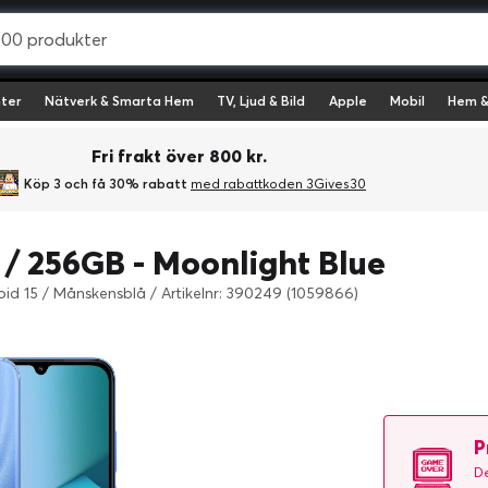
ter
Nätverk & Smarta Hem
TV, Ljud & Bild
Apple
Mobil
Hem &
Fri frakt över 800 kr.
Köp 3 och få 30% rabatt
med rabattkoden 3Gives30
/ 256GB - Moonlight Blue
roid 15 / Månskensblå
/
Artikelnr: 390249 (1059866)
P
De