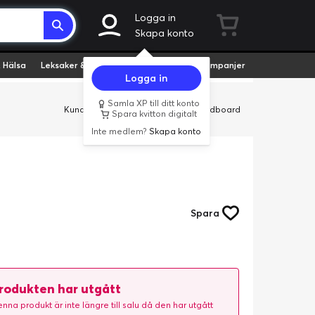
Logga in
Skapa konto
 Hälsa
Leksaker & Hobby
Fyndvaror
Kampanjer
Logga in
Samla XP till ditt konto
Kundservice
Butiker
Företag
Cardboard
Spara kvitton digitalt
Inte medlem?
Skapa konto
Spara
rodukten har utgått
nna produkt är inte längre till salu då den har utgått