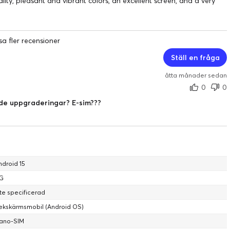
ity, pleasant and vibrant colors, an excellent screen, and a very
sa fler recensioner
Ställ en fråga
åtta månader sedan
0
0
de uppgraderingar? E-sim???
ndroid 15
G
nte specificerad
ekskärmsmobil (Android OS)
ano-SIM