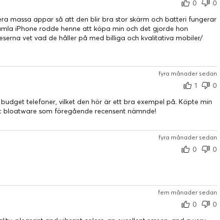
0
0
dera massa appar så att den blir bra stor skärm och batteri fungerar
gamla iPhone rodde henne att köpa min och det gjorde hon
eserna vet vad de håller på med billiga och kvalitativa mobiler/
fyra månader sedan
1
0
 budget telefoner, vilket den hör är ett bra exempel på. Köpte min
ort bloatware som föregående recensent nämnde!
fyra månader sedan
0
0
fem månader sedan
0
0