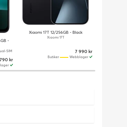
Xiaomi TV
C
Streami
Xiaomi 17T 12/256GB - Black
Xiaomi 17T
6GB -
7 990 kr
Dual-SIM
Butiker
Webblager
 790 kr
lager