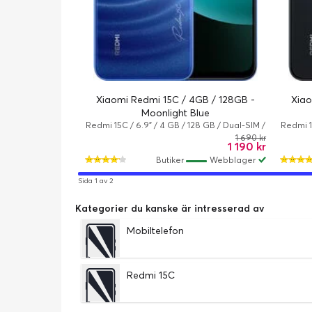
Xiaomi Redmi 15C / 4GB / 128GB -
Xiao
Moonlight Blue
Redmi 15C / 6.9" / 4 GB / 128 GB / Dual-SIM /
Redmi 1
Android 15 / Månskensblå
1 690 kr
1 190 kr
Butiker
Webblager
Sida 1 av 2
Kategorier du kanske är intresserad av
Mobiltelefon
Redmi 15C