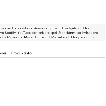
Annars en prisvärd budgetmobil för
 Spotify, YouTube och enklare spel. Stor skärm, tar hyfsat bra
bilder för att vara så billig plus möjligheten till utökat RAM-minne. Massiv batteritid! Mycket mobil för pengarna.
oner
Produktinfo