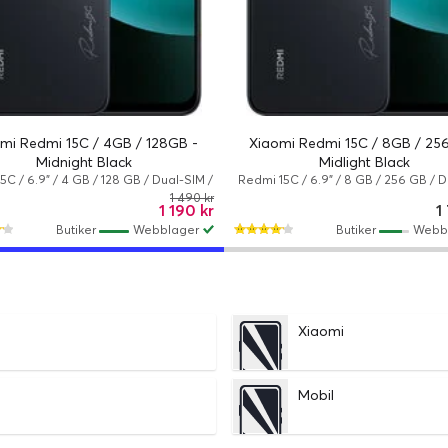
mi Redmi 15C / 4GB / 128GB -
Xiaomi Redmi 15C / 8GB / 25
Midnight Black
Midlight Black
5C / 6.9" / 4 GB / 128 GB / Dual-SIM /
Redmi 15C / 6.9" / 8 GB / 256 GB / 
Android 15 / Midnattssvart
/ Android 15 / Midnattssvart
1 490 kr
1 190 kr
1
Butiker
Webblager
Butiker
Webb
Xiaomi
Mobil