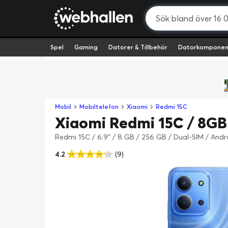
Spel
Gaming
Datorer & Tillbehör
Datorkomponen
Mobil
Mobiltelefon
Xiaomi
Redmi 15C
Xiaomi Redmi 15C / 8GB 
Redmi 15C / 6.9" / 8 GB / 256 GB / Dual-SIM / And
4.2
(9)