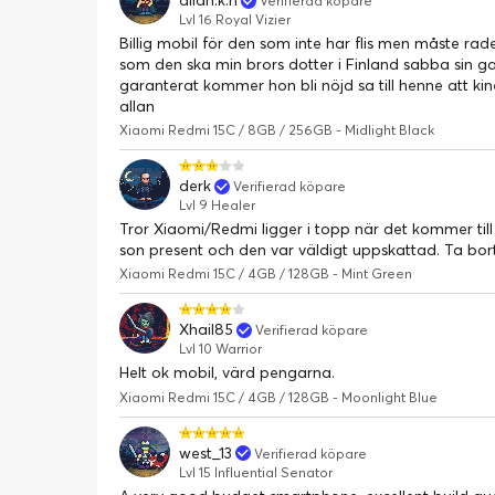
allan.k.h
Verifierad köpare
Lvl 16 Royal Vizier
Billig mobil för den som inte har flis men måste ra
som den ska min brors dotter i Finland sabba sin 
garanterat kommer hon bli nöjd sa till henne att kin
allan
Xiaomi Redmi 15C / 8GB / 256GB - Midlight Black
derk
Verifierad köpare
Lvl 9 Healer
Tror Xiaomi/Redmi ligger i topp när det kommer till
son present och den var väldigt uppskattad. Ta b
Xiaomi Redmi 15C / 4GB / 128GB - Mint Green
Xhail85
Verifierad köpare
Lvl 10 Warrior
Helt ok mobil, värd pengarna.
Xiaomi Redmi 15C / 4GB / 128GB - Moonlight Blue
west_13
Verifierad köpare
Lvl 15 Influential Senator