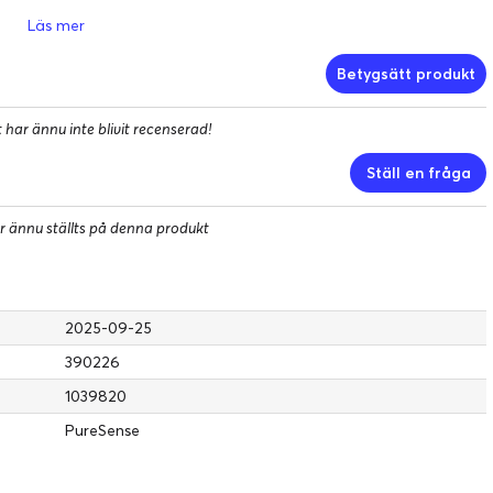
yst vilket ger en behaglig borstupplevelse både tidiga morgnar
Läs mer
Betygsätt produkt
kranen eller tappas i vatten utan att skadas, vilket gör
har ännu inte blivit recenserad!
ande och håller tandborsten ren och säker. Den kompakta och
Ställ en fråga
an, ryggsäcken eller resväskan.
r ännu ställts på denna produkt
2025-09-25
390226
1039820
PureSense