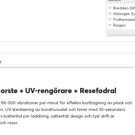
Bredden (Inf
Hötorget, 
Fridhemspl
Ringen
o
orste + UV-rengörare + Resefodral
 96 000 vibrationer per minut för effektiv borttagning av plack och
n, UV-sterilisering av borsthuvudet och timer med 30-sekunders
s batteritid per laddning, vattentät design och tyst drift är
ch resor.