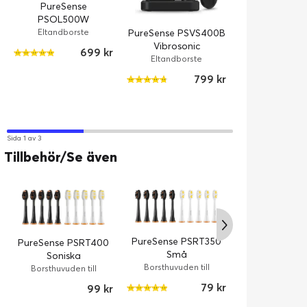
PureSense
PSOL500W
Oscillerande
Eltandborste
PureSense PSVS400B
Eltandborste + UV-
Vibrosonic
699 kr
rengörare + Flosser
Eltandborste + UV-
Eltandborste
PureSense P
rengörare
2-pack Oscill
799 kr
Eltandbors
Eltandbors
Resefodr
Sida 1 av 3
Tillbehör/Se även
PureSense PSRT350
PureSense P
PureSense PSRT400
Små
Stora
Soniska
tandborsthuvuden för
tandborsthuvu
Borsthuvuden till
Borsthuvuden 
Tandborsthuvuden +
Borsthuvuden till
eltandborstar
eltandbors
Sonic Series 10-pack
eltandborstar
Sonic Series 
Tungskrapa
79 kr
99 kr