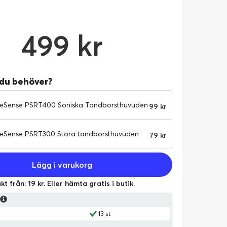
499 kr
 du behöver?
eSense PSRT400 Soniska Tandborsthuvuden
99 kr
ungskrapa
eSense PSRT300 Stora tandborsthuvuden
79 kr
 Sonic Series 10-pack
Lägg i varukorg
kt från: 19 kr. Eller hämta gratis i butik.
s
13 st