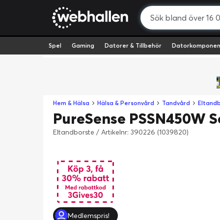
Spel
Gaming
Datorer & Tillbehör
Datorkomponen
Hem & Hälsa
Hälsa & Personvård
Tandvård
Eltand
PureSense PSSN450W Son
Eltandborste
/
Artikelnr: 390226 (1039820)
Medlemspris!