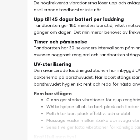
De högfrekventa vibrationerna löser upp och avlägs
oscillerande tandborstar inte når.
Upp till 45 dagar batteri per laddning
Tandborsten ger 180 minuters borsttid, vilket motsv
gånger om dagen. Det minimerar behovet av frekven
Timer och påminnelse
Tandborsten har 30-sekunders intervall som påminn
munnen noggrant rengjord och tandborsten stängs 
UV-sterilisering
Den avancerade laddningsstationen har inbyggd UV-st
bakterierna på borsthuvudet. När locket stängs star
borsthuvudet hygieniskt rent och redo för nästa an
Fem borstlägen
Clean
ger starka vibrationer för djup rengöri
White
hjälper till att ta bort plack och fläckar
Polish
tar bort plack effektivt och snabbt
Massage
växlar mellan starka och svaga vibra
Sensitive
ger lätta vibrationer för känsliga t
Kraftfull men tyst