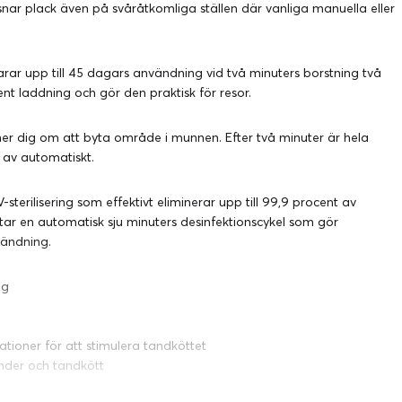
nar plack även på svåråtkomliga ställen där vanliga manuella eller
arar upp till 45 dagars användning vid två minuters borstning två
t laddning och gör den praktisk för resor.
er dig om att byta område i munnen. Efter två minuter är hela
av automatiskt.
erilisering som effektivt eliminerar upp till 99,9 procent av
tar en automatisk sju minuters desinfektionscykel som gör
vändning.
ng
tioner för att stimulera tandköttet
änder och tandkött