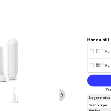
Har du allt
Pur
+ T
Pur
för
Fra
Lagerstatu
Webblager
Butiker