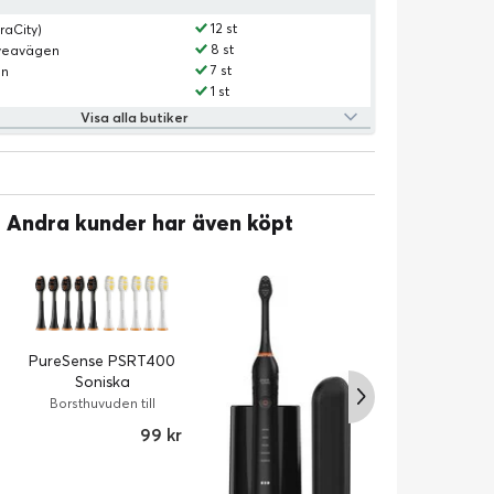
12 st
raCity)
8 st
Sveavägen
7 st
an
1 st
Visa alla butiker
Andra kunder har även köpt
PureSense P
PureSense PSRT400
Stora
Soniska
tandborsthuvu
Borsthuvuden 
Tandborsthuvuden +
Borsthuvuden till
eltandbors
eltandborstar
Sonic Series 
Tungskrapa
99 kr