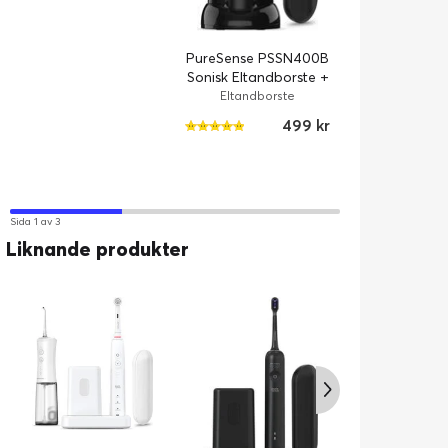
PureSense PSSN400B
Sonisk Eltandborste +
UV-rengörare +
Eltandborste
Resefodral
499 kr
Sida 1 av 3
Liknande produkter