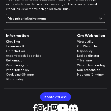
expressfrakt, om de finns i vårt webblager. Alla priser är i svenska
kronor inklusive moms och gäller även i butik.
Visa priser inklusive moms
Information
Om Webhallen
Köpvillkor
Våra butiker
Leveransvillkor
Om Webhallen
Garantivillkor
Miljöpolicy
Ångerrätt och öppet köp
Lediga tjänster
Reklamation
Tillverkare
Personuppgifter
Webhallen Företag
Integritetspolicy
Köp presentkort
Cookieinställningar
Medlemsförmåner
Black Friday
Kontakta oss