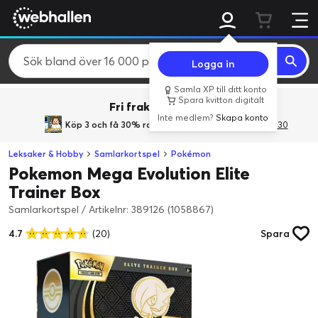
Logga in
Samla XP till ditt konto
Spara kvitton digitalt
Fri frakt över 800 kr.
Inte medlem?
Skapa konto
Köp 3 och få 30% rabatt
med rabattkoden 3Gives30
Leksaker & Hobby
Samlarkortspel
Pokémon
Pokemon Mega Evolution Elite
Trainer Box
Samlarkortspel
/
Artikelnr: 389126 (1058867)
4.7
(20)
Spara