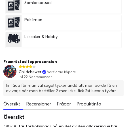
Samlarkortspel
Pokémon
Leksaker & Hobby
Framröstad topprecension
Childchewer
Verifierad köpare
Lvl 22 Necromancer
fin låda får man väl säga! tycker ändå att man borde få en
av varje när man beställer 2 men icke! fick 2st lucario tyvärr.
Översikt
Recensioner
Frågor
Produktinfo
Översikt
OBS: Vi tar förbokningar på en del av den allokering vi har