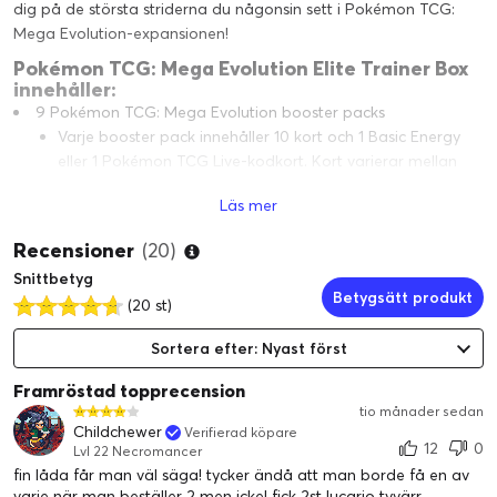
dig på de största striderna du någonsin sett i Pokémon TCG:
Mega Evolution-expansionen!
Pokémon TCG: Mega Evolution Elite Trainer Box
innehåller:
9 Pokémon TCG: Mega Evolution booster packs
Varje booster pack innehåller 10 kort och 1 Basic Energy
eller 1 Pokémon TCG Live-kodkort. Kort varierar mellan
paketen.
Läs mer
1 full-art foil promo-kort med antingen Alakazam eller Riolu
65 kort sleeves
Recensioner
(20)
40 Pokémon TCG Energy-kort
Snittbetyg
En spelares guide till Mega Evolution-expansionen
Betygsätt produkt
(20 st)
6 damage-counter tärningar
1 tävlingsgodkänd myntkast-terning
Sortera efter: Nyast först
1 plastmynt
Framröstad topprecension
En låda för att förvara allt, med 6 avdelare för att hålla det
tio månader sedan
organiserat
Childchewer
Verifierad köpare
1 kodkort till Pokémon Trading Card Game Live
12
0
Lvl 22 Necromancer
fin låda får man väl säga! tycker ändå att man borde få en av
varje när man beställer 2 men icke! fick 2st lucario tyvärr.