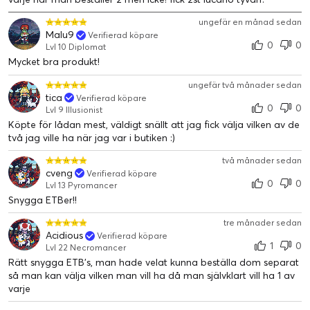
ungefär en månad sedan
Malu9
Verifierad köpare
0
0
Lvl 10 Diplomat
Mycket bra produkt!
ungefär två månader sedan
tica
Verifierad köpare
0
0
Lvl 9 Illusionist
Köpte för lådan mest, väldigt snällt att jag fick välja vilken av de
två jag ville ha när jag var i butiken :)
två månader sedan
cveng
Verifierad köpare
0
0
Lvl 13 Pyromancer
Snygga ETBer!!
tre månader sedan
Acidious
Verifierad köpare
1
0
Lvl 22 Necromancer
Rätt snygga ETB's, man hade velat kunna beställa dom separat
så man kan välja vilken man vill ha då man självklart vill ha 1 av
varje