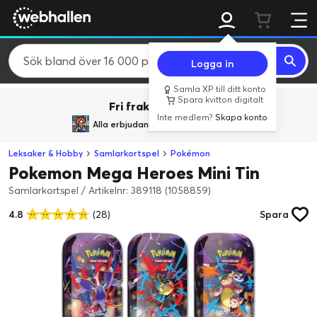
Logga in
Samla XP till ditt konto
Spara kvitton digitalt
Fri frakt över 800 kr.
Inte medlem?
Skapa konto
Alla erbjudanden från
BACK TO REALITY
Leksaker & Hobby
Samlarkortspel
Pokémon
Pokemon Mega Heroes Mini Tin
Samlarkortspel
/
Artikelnr: 389118 (1058859)
4.8
(28)
Spara