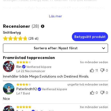
Varje spelare måste ha en kortlek med 60 kort med Pokémon-
kort för att kunna spela. Utöka din Pokémon Trading Card
Läs mer
Game-samling med booster packs med "10 Additional Game
Cards".
Recensioner
(28)
Snittbetyg
Betygsätt produkt
(28 st)
Sortera efter: Nyast först
Framröstad topprecension
tio månader sedan
Rin
Verifierad köpare
11
0
Lvl 22 Necromancer
Innehåller både Mega Evolutions och Destined Rivals.
ungefär två månader sedan
Peterlindh92
Verifierad köpare
0
0
Lvl 7 Bard
Nice
tre månader sedan