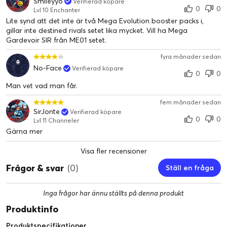
Smileyyo
Verifierad köpare
0
0
Lvl 10 Enchanter
Lite synd att det inte är två Mega Evolution booster packs i,
gillar inte destined rivals setet lika mycket. Vill ha Mega
Gardevoir SIR från ME01 setet.
fyra månader sedan
No-Face
Verifierad köpare
0
0
Man vet vad man får.
fem månader sedan
SirJonte
Verifierad köpare
0
0
Lvl 11 Channeler
Gärna mer
Visa fler recensioner
Frågor & svar
(0)
Ställ en fråga
Inga frågor har ännu ställts på denna produkt
Produktinfo
Produktspecifikationer