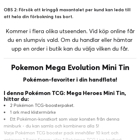
OBS 2: Försök att kringgå maxantalet per kund kan leda till
att hela din förbokning tas bort.
Kommer i flera olika utseenden. Vid köp online får
du en slumpvis vald. Om du handlar eller hämtar
upp en order i butik kan du välja vilken du får.
Pokemon Mega Evolution Mini Tin
Pokémon-favoriter i din handflata!
I denna Pokémon TCG: Mega Heroes Mini Tin,
hittar du:
2 Pokémon TCG-boosterpaket.
1 ark med klistermärke
Ett Pokémon-konstkort som visar konsten från denna
miniburk - du kan samla och kombinera alla 5!
Varje Pokémon TCG booster pack innehåller 10 kort och
antingen 1 Basic Energy eller 1 Pokémon TCG Live kodkort.