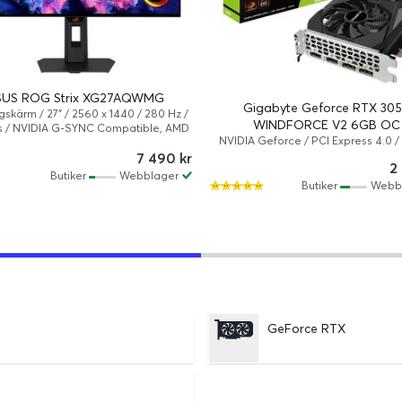
SUS ROG Strix XG27AQWMG
Gigabyte Geforce RTX 30
skärm / 27" / 2560 x 1440 / 280 Hz /
WINDFORCE V2 6GB OC
s / NVIDIA G-SYNC Compatible, AMD
NVIDIA Geforce / PCI Express 4.0 /
c Premium Pro, VESA Adaptive-Sync
1477 MHz
7 490 kr
ng, Vridbar bas, Pivot (rotation), Höjd
2
Butiker
Webblager
Butiker
Webb
GeForce RTX