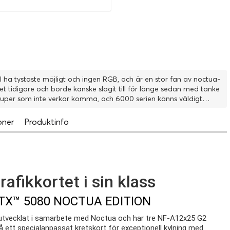
ll ha tystaste möjligt och ingen RGB, och är en stor fan av noctua-
et tidigare och borde kanske slagit till för länge sedan med tanke
super som inte verkar komma, och 6000 serien känns väldigt
avlägsen. + Prestanda, ljudet (eller bristen på), utseendet - Högt pris men man får vad man betalar för
oner
Produktinfo
rafikkortet i sin klass
TX™ 5080 NOCTUA EDITION
utvecklat i samarbete med Noctua och har tre NF-A12x25 G2
tt specialanpassat kretskort för exceptionell kylning med