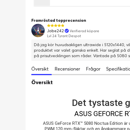
Framröstad topprecension
Jobe242
Verifierad köpare
Lvl 24 Tyrant Despot
Då jag kör huvudsakligen ultrawide i 5120x1440, vi
produktet var valet ganska enkelt. Har seglat på d
på prisutvecklingen som råder. Väntade på 5080 
Översikt
Recensioner
Frågor
Specifikati
Översikt
Det tystaste g
ASUS GEFORCE R
ASUS GeForce RTX™ 5080 Noctua Edition är 
PWM 120 mm-fläktar och en ångkammare på e