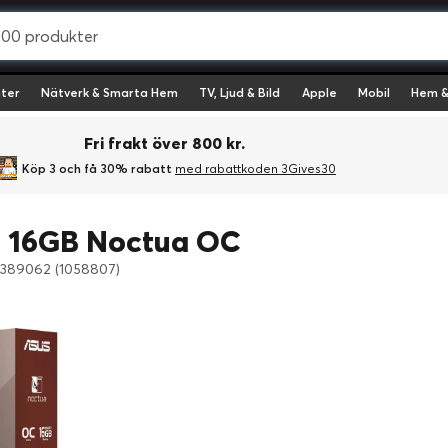
ter
Nätverk & Smarta Hem
TV, Ljud & Bild
Apple
Mobil
Hem &
Fri frakt över 800 kr.
Köp 3 och få 30% rabatt
med rabattkoden 3Gives30
 16GB Noctua OC
: 389062 (1058807)