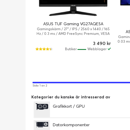
ASUS TUF Gaming VG27AQE5A
Gamingskärm / 27" / IPS / 2560 x 1440 / 165
A
Hz / 0.3 ms / AMD FreeSync Premium, VESA
Gaming
Adaptive-Sync / Lutning
0.03 m
3 490 kr
FreeSyn
Butiker
Webblager
/ Lutni
Sida 1 av 2
Kategorier du kanske är intresserad av
Grafikkort / GPU
Datorkomponenter