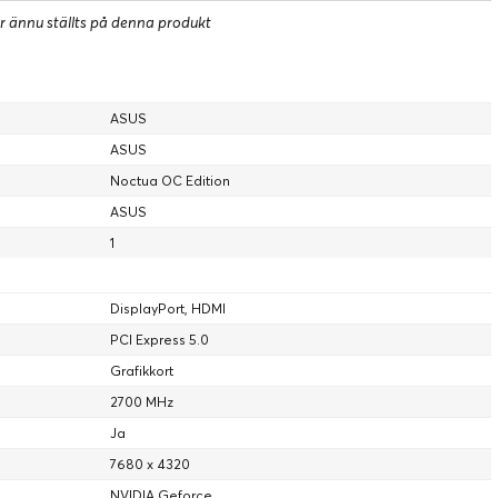
r ännu ställts på denna produkt
lackwell-arkitektur
ASUS
ttformen för gamers och
ASUS
reatörer
Noctua OC Edition
ASUS
1
Femte generationens Tensor-kärnor
Maximal AI-prestanda med FP4 och DLSS 4
DisplayPort, HDMI
PCI Express 5.0
Nya strömmande multiprocessorer
Grafikkort
Optimerade för neurala shaders
2700 MHz
Ja
Fjärde generationens Ray Tracing-
7680 x 4320
kärnor
NVIDIA Geforce