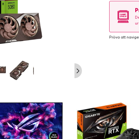
P
De
ur
Pröva att navige