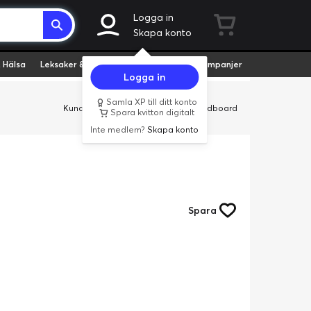
Logga in
Skapa konto
 Hälsa
Leksaker & Hobby
Fyndvaror
Kampanjer
Logga in
Samla XP till ditt konto
Kundservice
Butiker
Företag
Cardboard
Spara kvitton digitalt
Inte medlem?
Skapa konto
Spara