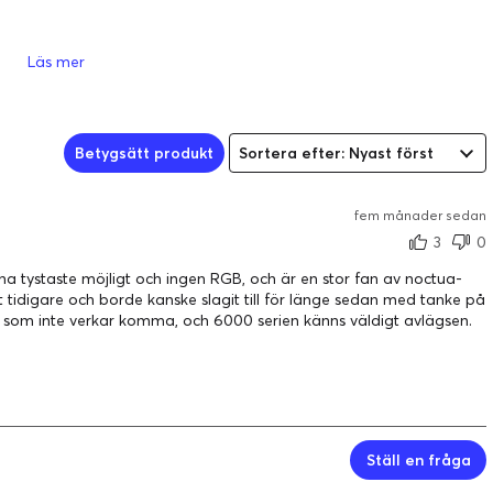
Läs mer
AI-prestanda: 1858 AI TOPS
OC Edition: 2730 MHz (OC-läge)/ 2700 MHz
(standardläge)
Betygsätt produkt
Sortera efter: Nyast först
Drivs av NVIDIA Blackwell-arkitekturen och DLSS 4
Tre
Noctua NF-A12x25 G2 120 mm fläktar
för
överlägsen tyst kylning
fem månader sedan
Optimerad ångkammare
leder effektivt bort värme till
3
0
ett stort flänsarrangemang
Fasväxlande GPU-värmeplatta
säkerställer optimal
 ha tystaste möjligt och ingen RGB, och är en stor fan av noctua-
värmeöverföring, sänker GPU-temperaturen för
t tidigare och borde kanske slagit till för länge sedan med tanke på
förbättrad prestanda och tillförlitlighet
 som inte verkar komma, och 6000 serien känns väldigt avlägsen.
0dB-tekniken
låter dig njuta av lättare spel i relativ
tystnad
Dubbel BIOS
låter dig växla mellan BIOS-profilerna Tyst
och Prestanda
GPU Tweak III-programvaran
ger intuitiv
prestandajustering, avancerade värmekontroller och
Ställ en fråga
systemövervakning