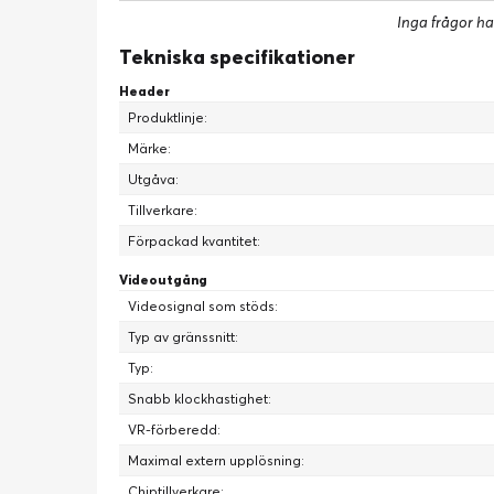
Inga frågor ha
Tekniska specifikationer
NVIDIA B
Header
Produktlinje:
Den ultimata pla
Märke:
k
Utgåva:
Tillverkare:
Förpackad kvantitet:
Videoutgång
Videosignal som stöds:
Typ av gränssnitt:
Typ:
Snabb klockhastighet:
VR-förberedd:
Maximal extern upplösning:
Chiptillverkare: