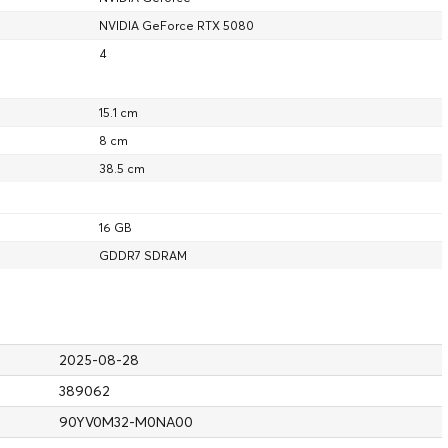
Byggda för megageometri
NVIDIA GeForce RTX 5080
4
15.1 cm
8 cm
38.5 cm
ons
Digitala människor och
Verklighetstrogen grafik
AI-assistenter
ame Warp
16 GB
Fullständig Ray Tracing med
NVIDIA ACE
neural rendering
GDDR7 SDRAM
2025-08-28
De ultimata
eor med
389062
skärmteknikerna för
Prestanda och
gaming
tillförlitlighet
90YV0M32-M0NA00
 nionde
NVIDIA G-SYNC
NVIDIA-app med Game Ready
Encoder