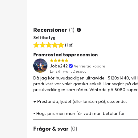
Recensioner
(1)
Snittbetyg
(1 st)
Framröstad topprecension
Jobe242
Verifierad köpare
Lvl 24 Tyrant Despot
Då jag kör huvudsakligen ultrawide i 5120x1440, vill
produktet var valet ganska enkelt. Har seglat på de
prisutvecklingen som råder. Väntade på 5080 super
+ Prestanda, ljudet (eller bristen på), utseendet
- Högt pris men man får vad man betalar för
Frågor & svar
(0)