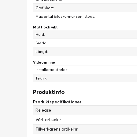
Grafikkort:
Max antal bildskärmar som stöds:
Mått och vikt
Höjd:
Bredd:
Längd:
AI-förbättrad grafik och
Vinnande resp
Videominne
prestanda
NVIDIA Reflex 2 med Fr
Installerad storlek:
NVIDIA DLSS 4 med Multi Frame
Generation
Teknik:
Produktinfo
Produktspecifikationer
Release
Förbättra alla vid
Vårt artikelnr
Accelerera din kreativitet
AI
Tillverkarens artikelnr
NVIDIA Studio-verktyg och teknik
NVIDIA Broadcast och
för kreatörer
generationens NVIDIA 