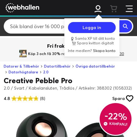
Logga in
Samla XP till ditt konto
Spara kvitton digitalt
Fri frakt över 800 kr.
Inte medlem?
Skapa konto
Köp 3 och få 30% rabatt
med rabattkoden 3Gives30
Datorer & Tillbehör
Datortillbehör
Övriga datortillbehör
Datorhögtalare
2.0
Creative Pebble Pro
2.0 / Svart / Kabelansluten, Trådlös
/
Artikelnr: 388302 (1058332)
4.8
(8)
Spara
-22%
KAMPANJ!