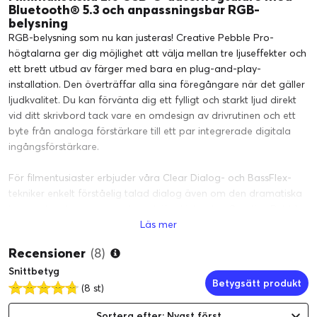
Bluetooth® 5.3 och anpassningsbar RGB-
belysning
RGB-belysning som nu kan justeras! Creative Pebble Pro-
högtalarna ger dig möjlighet att välja mellan tre ljuseffekter och
ett brett utbud av färger med bara en plug-and-play-
installation. Den överträffar alla sina föregångare när det gäller
ljudkvalitet. Du kan förvänta dig ett fylligt och starkt ljud direkt
vid ditt skrivbord tack vare en omdesign av drivrutinen och ett
byte från analoga förstärkare till ett par integrerade digitala
ingångsförstärkare.
För filmentusiaster erbjuder våra Clear Dialog- och BassFlex-
tekniker enkelt förståelig talad dialog även om den dramatiska
basprestandan pumpar ut med ökad inlevelse. Creative Pebble
Läs mer
Pro är här för att förbättra din ljudupplevelse på skrivbordet
genom att ansluta sig till vår populära Pebble-serie av PC-
Recensioner
(8)
högtalare.
Snittbetyg
Betygsätt produkt
(8 st)
Sortera efter: Nyast först