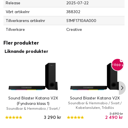
Release
2025-07-22
Nätdel
Vårt artikelnr
388302
Strömkälla:
USB
Tillverkarens artikelnr
51MF1710AA000
Service och support
Tillverkare
Creative
Typ:
1 års garanti
Fler produkter
Liknande produkter
-1 000 kr
Sound Blaster Katana V2X
Sound Blaster Katana V2X
(Fyndvara klass 1)
Soundbar & Hemmabio / Svart /
Kabelansluten, Trådlös
Soundbar & Hemmabio / Svart /
Kabelansluten, Trådlös
3 490 kr
3 290 kr
2 490 kr