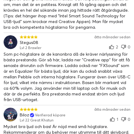
med pulserande läge, eller till och med hålla det enkelt med
om, men det är en petitess. Knivigt att få igång appen och det
en enda färg som lyser. När det är dags att sluta för dagen
krävdes en hel del sökande innan jag hittade rätt åtgärdsguide.
stänger du enkelt av RGB-ringarna via RGB-kontrollknappen.
(Tips: det hänger ihop med "Intel Smart Sound Technology for
USB-ljud" som krockar med Creative Appen). Man får mycket
KRAFTFULLT LJUD UTÖVER SIN STORLEK
bra och kompetenta högtalarna för pengarna.
Creative Pebble Pro har två helt nya, kraftfulla digitala
förstärkare med integrerad ljudbearbetning som kan producera
åtta månader sedan
Stegus08
bas som är 3,5 gånger fylligare och djupare. Dessutom ingår en
2
0
Lvl 2 Brawler
ny drivrutinsdesign som har gjorts om helt och hållet för att
Som pc-högtalare är de kanonbra då de kräver närlyssning för
uppnå mer headroom för en högre och tydligare ljudprestanda.
bästa prestanda. Gör så här, ladda ner "Creative app" för att få
Detta gör det möjligt för högtalarna att driva en ljudbild som är
senaste drivrutin och firmware. Ladda också ner "FXSound" som
bortom deras fysik och över volymnivåer utan att snåla på
är en Equalizer för bästa ljud, där kan du också snabbt växa
ljudklarheten.
mellan Pebble och interna högtalare. Fungerar även över USB-C
för ljud, vilket inte nämns i instruktionen. Basen blir markant vid
ca 60% volym. Jag använder min till laptop och för musik och
TYDLIGARE DIALOGER, DJUPARE BAS FÖR
där är de perfekta. Bra prestanda med endast ström och ljud
FILMÄLSKARE
från USB-urtaget.
Den är utrustad med vår BassFlex-teknik för att ge utökat
lågfrekvenssvar och uttalad bas på alla volymnivåer utan att
åtta månader sedan
ljudets klarhet försämras. Den inbyggda ljudbehandlingen Clear
Biloz
Verifierad köpare
1
0
Lvl 22 Great Khatun
Dialog har också förbättrats ytterligare för att se till att den
Mycket bra ljud och bas! Är nöjd med små högtalare.
förbättrade sången fortsätter att låta klar, naturlig och realistisk
Rekommenderar om du behöver mer utrymme till ditt skrivbord.