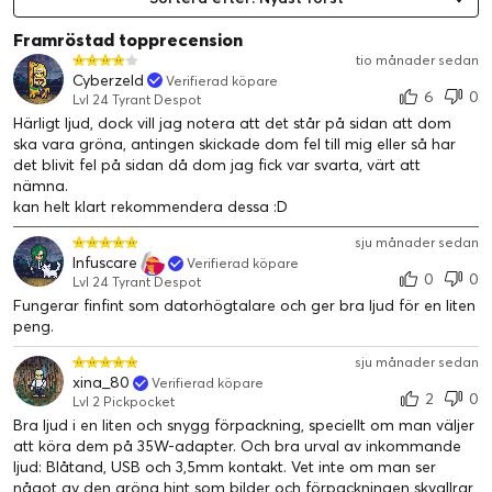
Framröstad topprecension
tio månader sedan
Cyberzeld
Verifierad köpare
6
0
Lvl 24 Tyrant Despot
Härligt ljud, dock vill jag notera att det står på sidan att dom
ska vara gröna, antingen skickade dom fel till mig eller så har
det blivit fel på sidan då dom jag fick var svarta, värt att
nämna.
kan helt klart rekommendera dessa :D
sju månader sedan
Infuscare
Verifierad köpare
0
0
Lvl 24 Tyrant Despot
Fungerar finfint som datorhögtalare och ger bra ljud för en liten
peng.
sju månader sedan
LYSA UPP DIN INSTALLATION MED RGB
xina_80
Verifierad köpare
Med ett brett urval av färger och tre ljuseffekter att välja
2
0
Lvl 2 Pickpocket
mellan kan du skapa en uppsättning som passar din
Bra ljud i en liten och snygg förpackning, speciellt om man väljer
atmosfär. Creative Pebble Pros RGB-lampor gör att du kan
att köra dem på 35W-adapter. Och bra urval av inkommande
ljud: Blåtand, USB och 3,5mm kontakt. Vet inte om man ser
cykla genom ett spektrum av färger, komma in i en groove
något av den gröna hint som bilder och förpackningen skvallrar