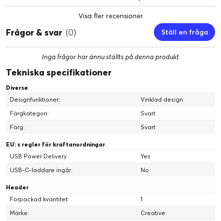
så att talade dialoger blir lättförståeliga utan att du behöver
höja volymen.
Visa fler recensioner
Frågor & svar
(0)
Ställ en fråga
Inga frågor har ännu ställts på denna produkt
Tekniska specifikationer
Diverse
Designfunktioner:
Vinklad design
Färgkategori:
Svart
Färg:
Svart
EU: s regler för kraftanordningar
USB Power Delivery:
Yes
USB-C-laddare ingår:
No
HÄPNADSVÄCKANDE KRAFT, FÖRSTÄRKT LJUD
Header
Pebble Pro kan avge en akustisk effekt på upp till 10 W RMS och
Förpackad kvantitet:
1
upp till 20 W toppeffekt när den är ansluten via USB-C. Pebble
Märke:
Creative
Pro är tillräckligt liten för att passa på ditt skrivbord samtidigt