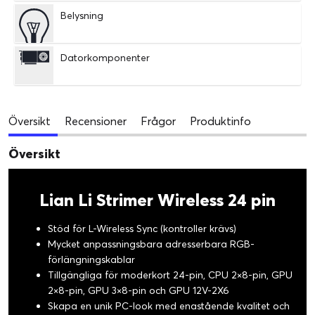
Belysning
Datorkomponenter
Översikt
Recensioner
Frågor
Produktinfo
Översikt
Lian Li Strimer Wireless 24 pin
Stöd för L-Wireless Sync (kontroller krävs)
Mycket anpassningsbara adresserbara RGB-
förlängningskablar
Tillgängliga för moderkort 24-pin, CPU 2×8-pin, GPU
2×8-pin, GPU 3×8-pin och GPU 12V-2X6
Skapa en unik PC-look med enastående kvalitet och