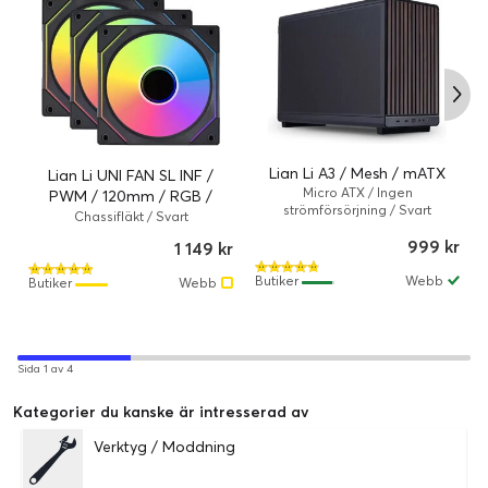
Lian Li A3 / Mesh / mATX
Lian Li UNI FAN SL INF /
Micro ATX / Ingen
PWM / 120mm / RGB /
strömförsörjning / Svart
Kontroller / 3-pack
Chassifläkt / Svart
999 kr
1 149 kr
Butiker
Webb
Butiker
Webb
Sida 1 av 4
Kategorier du kanske är intresserad av
Verktyg / Moddning