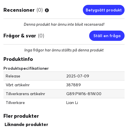
Recensioner
(0)
Betygsätt produkt
SEX TYPER AV ARGB-KABLAR
Denna produkt har ännu inte blivit recenserad!
Frågor & svar
(0)
Ställ en fråga
Inga frågor har ännu ställts på denna produkt
Produktinfo
DIREKT STRÖM
Produktspecifikationer
Release
2025-07-09
Vårt artikelnr
387889
Tillverkarens artikelnr
G89.PW16-81W.00
L-trådlös styrenhet
Tillverkare
Lian Li
Fler produkter
Liknande produkter