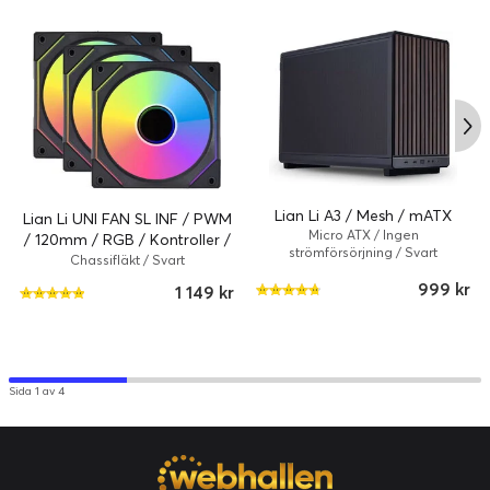
UTÖKAD LJUSGUIDER
GPU 90-graderskontakt
Lian Li A3 / Mesh / mATX
Lian Li UNI FAN SL INF / PWM
Micro ATX / Ingen
/ 120mm / RGB / Kontroller /
strömförsörjning / Svart
3-pack
Chassifläkt / Svart
999 kr
1 149 kr
L-Connect 3
BRILJANTA LJUSEFFEKTER
Sida 1 av 4
Strimer Wireless kombinerar sömlöst banbrytande teknik
med elegant design. Det är den perfekta blandningen av
innovation och estetiskt tilltalande, vilket förvandlar
användarupplevelsen.