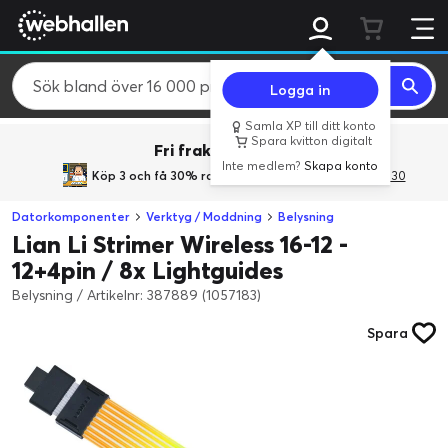
Logga in
Samla XP till ditt konto
Spara kvitton digitalt
Fri frakt över 800 kr.
Inte medlem?
Skapa konto
Köp 3 och få 30% rabatt
med rabattkoden 3Gives30
Datorkomponenter
Verktyg / Moddning
Belysning
Lian Li Strimer Wireless 16-12 -
12+4pin / 8x Lightguides
Belysning
/
Artikelnr: 387889 (1057183)
Spara