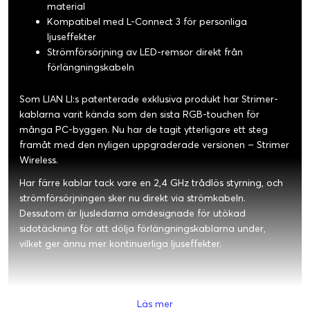
material
Kompatibel med L-Connect 3 för personliga
ljuseffekter
Strömförsörjning av LED-remsor direkt från
förlängningskabeln
Som LIAN LI:s patenterade exklusiva produkt har Strimer-
kablarna varit kända som den sista RGB-touchen för
många PC-byggen. Nu har de tagit ytterligare ett steg
framåt med den nyligen uppgraderade versionen – Strimer
Wireless.
Har färre kablar tack vare en 2,4 GHz trådlös styrning, och
strömförsörjningen sker nu direkt via strömkabeln.
Dessutom är ljusledarna omdesignade för utökad
sidotäckning för att dölja förlängningskablarna under,
vilket ger ännu mer kontinuerliga ljuseffekter.
Läs mer