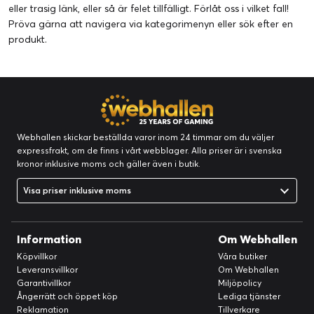
eller trasig länk, eller så är felet tillfälligt. Förlåt oss i vilket fall!
Pröva gärna att navigera via kategorimenyn eller
sök efter en
produkt
.
Webhallen skickar beställda varor inom 24 timmar om du väljer
expressfrakt, om de finns i vårt webblager. Alla priser är i svenska
kronor inklusive moms och gäller även i butik.
Visa priser inklusive moms
Information
Om Webhallen
Köpvillkor
Våra butiker
Leveransvillkor
Om Webhallen
Garantivillkor
Miljöpolicy
Ångerrätt och öppet köp
Lediga tjänster
Reklamation
Tillverkare