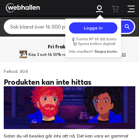
Logga in
Samla XP till ditt konto
Spara kvitton digitalt
Fri frakt över 800 kr.
Inte medlem?
Skapa konto
Köp 3 och få 30% rabatt
med rabattkoden 3Gives30
Felkod: 404
Produkten kan inte hittas
Sidan du vill besöka går inte att nå. Det kan vara en gammal