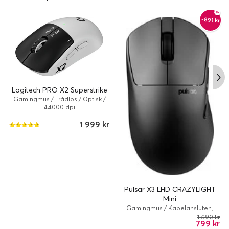
-891 kr
Logitech PRO X2 Superstrike
Gamingmus / Trådlös / Optisk /
44000 dpi
1 999 kr
Pulsar XS-1 sensor
Pulsar X3 LHD CRAZYLIGHT
Mini
XS-1-sensorn, exklusiv för Pulsar, har en imponerande upplösning
Gamingmus / Kabelansluten,
på 32 000 DPI, 750 IPS-spårningshastighet och 50 g
Trådlös / Optisk / 32000 dpi /
1 690 kr
acceleration, vilket ger oöverträffad precision och hastighet.
799 kr
Svart