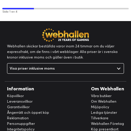
Sida 1 av 4
Webhallen skickar beställda varor inom 24 timmar om du väljer
expressfrakt, om de finns i vårt webblager. Alla priser är i svenska
kronor inklusive moms och gäller även i butik.
Visa priser inklusive moms
Information
Om Webhallen
Köpvillkor
Våra butiker
Leveransvillkor
Om Webhallen
Garantivillkor
Miljöpolicy
Ångerrätt och öppet köp
Lediga tjänster
Reklamation
Tillverkare
Personuppgifter
Webhallen Företag
ULTRALÄTT
Integritetspolicy
Köp presentkort
"Enkel men inte enklare." Det var en grundprincip som Pulsar