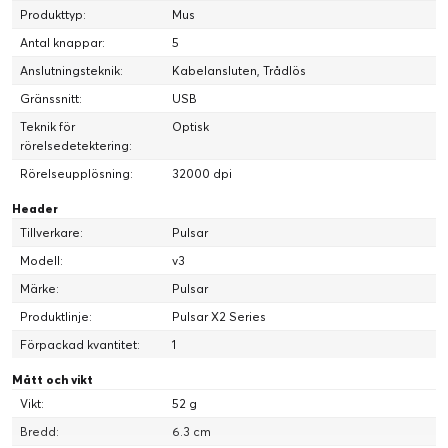
Produkttyp:
Mus
Antal knappar:
5
Anslutningsteknik:
Kabelansluten, Trådlös
Gränssnitt:
USB
Teknik för
Optisk
rörelsedetektering:
OPTISK SWITCH
Rörelseupplösning:
32000 dpi
DUBBELKLICKA FRITT
Header
Tillverkare:
Pulsar
Modell:
v3
Märke:
Pulsar
Produktlinje:
Pulsar X2 Series
Förpackad kvantitet:
1
XS-1
Mått och vikt
FLAGGSKEPPSSENSOR
Vikt:
52 g
Bredd:
6.3 cm