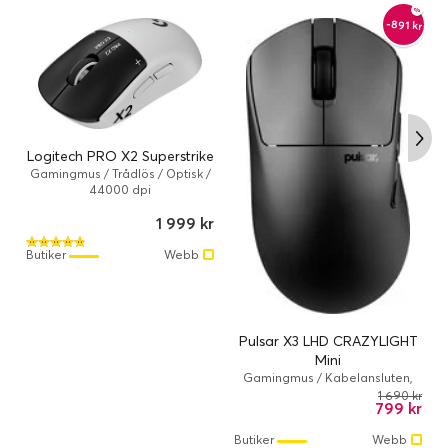
-891 kr
Logitech PRO X2 Superstrike
Gamingmus / Trådlös / Optisk /
44000 dpi
1 999 kr
Butiker
Webb
Pulsar X3 LHD CRAZYLIGHT
Mini
Gamingmus / Kabelansluten,
Trådlös / Optisk / 32000 dpi /
1 690 kr
799 kr
Svart
Butiker
Webb