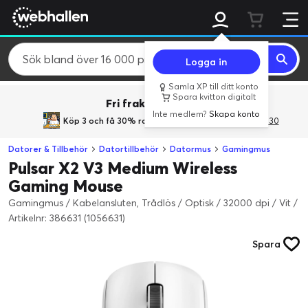
Logga in
Samla XP till ditt konto
Spara kvitton digitalt
Fri frakt över 800 kr.
Inte medlem?
Skapa konto
Köp 3 och få 30% rabatt
med rabattkoden 3Gives30
Datorer & Tillbehör
Datortillbehör
Datormus
Gamingmus
Pulsar X2 V3 Medium Wireless
Gaming Mouse
Gamingmus / Kabelansluten, Trådlös / Optisk / 32000 dpi / Vit
/
Artikelnr: 386631 (1056631)
Spara