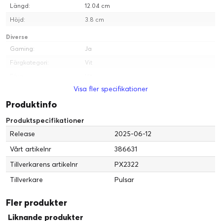
Längd:
12.04 cm
Höjd:
3.8 cm
Diverse
Gaming:
Ja
8000Hz
Färgkategori:
Vit
UPP TILL 8K POLLING RATE
Färg:
Vit
Köp av dongel krävs för 8K-polling
Visa fler specifikationer
Systemkrav
Produktinfo
Operativsystem
Microsoft Windows 7 eller senare, Linux,
erfordras:
Apple MacOS
Produktspecifikationer
Service och support
Release
2025-06-12
Typ:
2 års garanti
Vårt artikelnr
386631
Tillverkarens artikelnr
PX2322
FINE TUNE
Tillverkare
Pulsar
JUSTERBAR DPI, 10-UNIT
Fler produkter
Liknande produkter