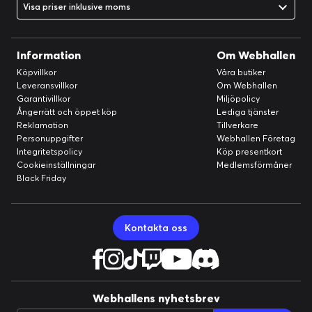
Visa priser inklusive moms
Tillverkare:
Nothing
Märke:
Nothing
Information
Om Webhallen
Produktlinje:
Nothing
Köpvillkor
Våra butiker
Service och support
Leveransvillkor
Om Webhallen
Typ:
2 års garanti
Garantivillkor
Miljöpolicy
Ångerrätt och öppet köp
Lediga tjänster
Hållbarhet
Reklamation
Tillverkare
Koldioxidavtryck:
51.3 kg koldioxidutsläpp
Personuppgifter
Webhallen Företag
Integritetspolicy
Köp presentkort
Mått och vikt
Cookieinställningar
Medlemsförmåner
Uppgraderade material
Black Friday
Längd:
8.35 mm
Vi har lagt till nya detaljer i glas och aluminium för att skapa
Vikt:
201 g
fulländad balans mellan förfining och hållbarhet. De mjuka
Bredd:
77.5 mm
rundningarna ger ett bekvämt, ergonomiskt grepp.
Kontakta oss
Höjd:
163.52 mm
Funktioner
Säkerhetsenheter:
Ansiktsigenkänning, Fingeravtrycksläsare
(under monitorn)
Webhallens nyhetsbrev