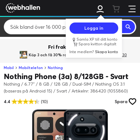
Logga in
Samla XP till ditt konto
Spara kvitton digitalt
Fri frakt över 800 kr.
Inte medlem?
Skapa konto
Köp 3 och få 30% rabatt
med rabattkoden 3Gives30
Mobil
Mobiltelefon
Nothing
Nothing Phone (3a) 8/128GB - Svart
Nothing / 6.77" / 8 GB / 128 GB / Dual-SIM / Nothing OS 3.1
(baseras på Android 15) / Svart
/
Artikelnr: 386420 (1055860)
4.4
(10)
Spara