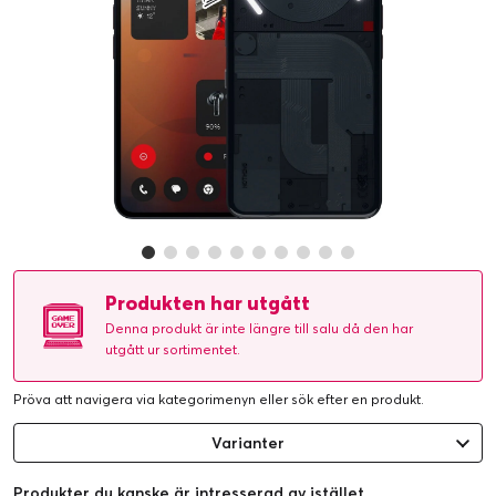
Produkten har utgått
Denna produkt är inte längre till salu då den har
utgått ur sortimentet.
Pröva att navigera via kategorimenyn eller
sök efter en produkt
.
Varianter
Produkter du kanske är intresserad av istället