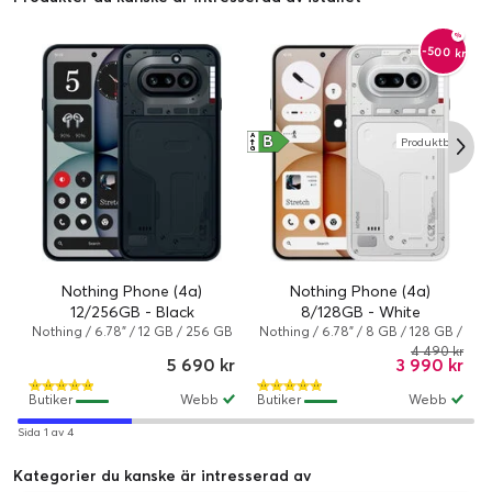
-500 kr
B
A
Produktblad
↑
G
Nothing Phone (4a)
Nothing Phone (4a)
12/256GB - Black
8/128GB - White
Nothing / 6.78" / 12 GB / 256 GB
Nothing / 6.78" / 8 GB / 128 GB /
/ Dual-SIM / Nothing OS 4.1
Dual-SIM / Nothing OS 4.1
4 490 kr
5 690 kr
3 990 kr
(baseras på Android 16) / Svart
(baseras på Android 16) / Vit
Butiker
Webb
Butiker
Webb
Sida 1 av 4
Kategorier du kanske är intresserad av