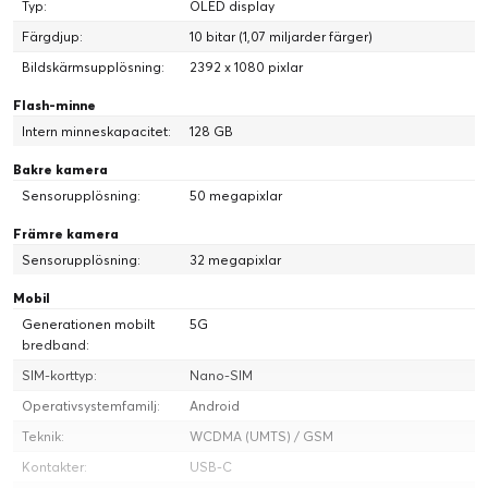
Typ:
OLED display
och svar direkt till utvalda mottagares låsskärm.
Färgdjup:
10 bitar (1,07 miljarder färger)
Kraftfull produktivitet
Maximera din dagliga kapacitet med dynamiska anpassningar
Bildskärmsupplösning:
2392 x 1080 pixlar
som Smart Drawer. AI sorterar automatiskt dina appar och ser
Flash-minne
till att de du använder mest finns närmast till hands. För mindre
Intern minneskapacitet:
128 GB
planering och mer resultat.
Bakre kamera
Sensorupplösning:
50 megapixlar
Främre kamera
Sensorupplösning:
32 megapixlar
Mobil
Generationen mobilt
5G
bredband:
SIM-korttyp:
Nano-SIM
Operativsystemfamilj:
Android
Teknik:
WCDMA (UMTS) / GSM
Kontakter:
USB-C