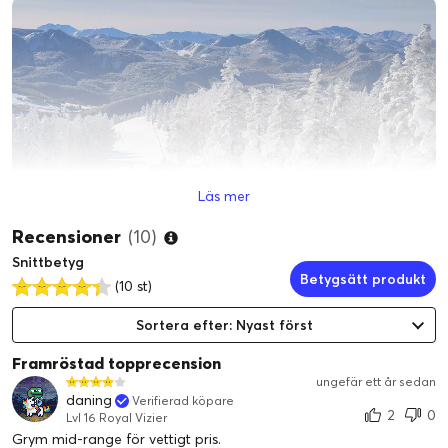
Läs mer
Recensioner
(10)
50 MP OIS huvudkamera
Snittbetyg
1/1,57 tum sensor, 24 mm brännvidd, PDAF
Betygsätt produkt
(10 st)
50 MP teleobjektivkamera
1/2,74-tums sensor, 50 mm brännvidd, 2x optisk zoom, 4x i-
Sortera efter: Nyast först
sensor-zoom
Framröstad topprecension
8 MP ultravidvinkelkamera
ungefär ett år sedan
1/4-tums sensor, 15 mm brännvidd, 120° synfält
daning
Verifierad köpare
2
0
Lvl 16 Royal Vizier
32 MP selfiekamera
Grym mid-range för vettigt pris.
1/3,44-tums sensor, 22 mm brännvidd, vidvinkelobjektiv för