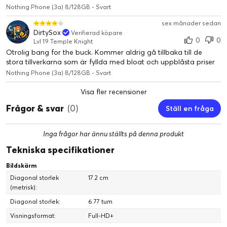
spara innehållet på skärmen. Eller tryck länge på knappen för
Nothing Phone (3a) 8/128GB - Svart
att spela in tal, tankar och inspiration i farten.
sex månader sedan
Essential Space
DirtySox
Verifierad köpare
Allt samlat på ett ställe. AI ordnar ditt sparade innehåll och ger
0
0
Lvl 19 Temple Knight
personliga tips och förslag på åtgärder i din vardag.
Otrolig bang for the buck. Kommer aldrig gå tillbaka till de
stora tillverkarna som är fyllda med bloat och uppblåsta priser
Nothing OS 3
Nothing Phone (3a) 8/128GB - Svart
Visa fler recensioner
Utstuderat uppmärksam
Självklart intuitiv med utgångspunkt i funktionell anpassning.
Frågor & svar
(0)
Ställ en fråga
Nothing OS 3 tar dig närmare en medveten och produktiv
smartphoneupplevelse som begränsar distraktioner och
Inga frågor har ännu ställts på denna produkt
inspirerar till meningsfulla kontakter.
Tekniska specifikationer
Funktionella anpassningar
Personliga inställningar som passar dig. Kolla in
Bildskärm
snabbinställningar och anpassa låsskärmen för att använda
Diagonal storlek
17.2 cm
nya, innovativa genvägar i vardagen.
(metrisk):
Kontakter som berör
Diagonal storlek:
6.77 tum
Prioritera människor, inte appar. Hitta nya sätt att hålla
Visningsformat:
Full-HD+
kontakten med Shared Widgets. Skicka omedelbara reaktioner