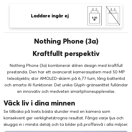
Laddare ingår ej
5-50
W
Nothing Phone (3a)
Kraftfullt perspektiv
Nothing Phone (3a) kombinerar stilren design med kraftfull
prestanda. Den har ett avancerat kamerasystem med 50 MP
teleobjektiv, stor AMOLED-skärm på 6,77 tum, lång batteritid
och smarta AI-funktioner. Det unika Glyph-gränssnittet fulländar
en innovativ och medveten smartphoneupplevelse.
Väck liv i dina minnen
Se tillbaka på livets bästa stunder med en kamera som
konsekvent ger verklighetstrogna resultat. Fånga varje ljus och
skugga in i minsta detalj och ta bilder på proffsnivå i alla miljöer.