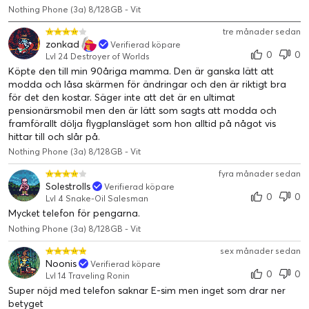
Nothing Phone (3a) 8/128GB - Vit
gruppbilder
tre månader sedan
zonkad
Verifierad köpare
Kom närmare utan att komma
0
0
Lvl 24 Destroyer of Worlds
närmare
Köpte den till min 90åriga mamma. Den är ganska lätt att
modda och låsa skärmen för ändringar och den är riktigt bra
för det den kostar. Säger inte att det är en ultimat
Fånga allt utan att röra dig ur fläcken. 5 linser i rad ger upp till
pensionärsmobil men den är lätt som sagts att modda och
30x zoomintervall, så att du kan ta detaljrika bilder även
framförallt dölja flygplansläget som hon alltid på något vis
avstånd och verklighetstrogna porträtt.
hittar till och slår på.
Nothing Phone (3a) 8/128GB - Vit
50 MP teleobjektiv 1/2,74 tum, 0,64 µm, f/2,0, 49,5° synfält
2x optisk zoom, 4x förlustfri zoom, 30x ultrazoom,
fyra månader sedan
porträttläge
Solestrolls
Verifierad köpare
0
0
Lvl 4 Snake-Oil Salesman
Essential Space
Mycket telefon för pengarna.
Nothing Phone (3a) 8/128GB - Vit
Samla innehåll, inspiration och tankar med nya Essential Key.
Därefter ordnar Essential Space allt åt dig, ger personliga tips
sex månader sedan
och förslag till åtgärder. Allt med en smula hjälp från AI.
Noonis
Verifierad köpare
0
0
Lvl 14 Traveling Ronin
Essential Key
Super nöjd med telefon saknar E-sim men inget som drar ner
En ny knapp på sidan av enheten. Tryck en gång på den för att
betyget