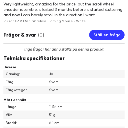
Very lightweight, amazing for the price. but the scroll wheel
SYMMETRISK
encoder is terrible. it lasted 3 months before it started stuttering
HÖG PROFIL, SMAL MIDJA
and now I can barely scroll in the direction I want.
Pulsar X2 V3 Mini Wireless Gaming Mouse - White
Frågor & svar
(0)
Ställ en fråga
Inga frågor har ännu ställts på denna produkt
Tekniska specifikationer
OPTISK SWITCH
DUBBELKLICKA FRITT
Diverse
Gaming:
Ja
Färg:
Svart
Färgkategori:
Svart
Mått och vikt
Längd:
11.56 cm
Vikt:
51 g
XS-1
Bredd:
6.1 cm
FLAGGSKEPPSSENSOR