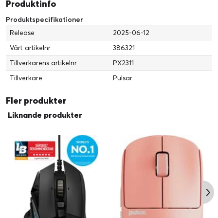
Produktinfo
Anslutningsteknik:
Kabelansluten, Trådlös
Produktspecifikationer
Systemkrav
Release
2025-06-12
Operativsystem
Microsoft Windows 7 eller senare, Linux,
erfordras:
Apple MacOS
Vårt artikelnr
386321
Tillverkarens artikelnr
PX2311
Tillverkare
Pulsar
Fler produkter
Liknande produkter
Pulsar XS-1 sensor
XS-1-sensorn, exklusiv för Pulsar, har en imponerande upplösning