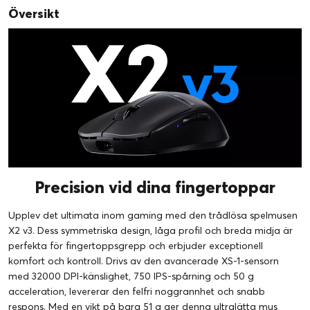
Översikt
Precision vid dina fingertoppar
Upplev det ultimata inom gaming med den trådlösa spelmusen
X2 v3. Dess symmetriska design, låga profil och breda midja är
perfekta för fingertoppsgrepp och erbjuder exceptionell
komfort och kontroll. Drivs av den avancerade XS-1-sensorn
med 32000 DPI-känslighet, 750 IPS-spårning och 50 g
acceleration, levererar den felfri noggrannhet och snabb
respons. Med en vikt på bara 51 g ger denna ultralätta mus