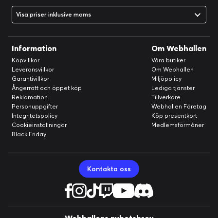
Visa priser inklusive moms
ULTRALÄTT
Information
Om Webhallen
"Enkel men inte enklare." Det var en grundprincip som Pulsar
Köpvillkor
Våra butiker
konsekvent följde när de utvecklade X2:ans struktur. Målet var
Leveransvillkor
Om Webhallen
att skapa en design som var så enkel som möjligt, utan att
Garantivillkor
Miljöpolicy
kompromissa med hållbarheten. Resultatet är en
Ångerrätt och öppet köp
Lediga tjänster
Reklamation
Tillverkare
högpresterande spelmus med avancerad konstruktion och en
Personuppgifter
Webhallen Företag
imponerande låg vikt på endast 51g.
Integritetspolicy
Köp presentkort
Cookieinställningar
Medlemsförmåner
Black Friday
Kontakta oss
Webhallens nyhetsbrev