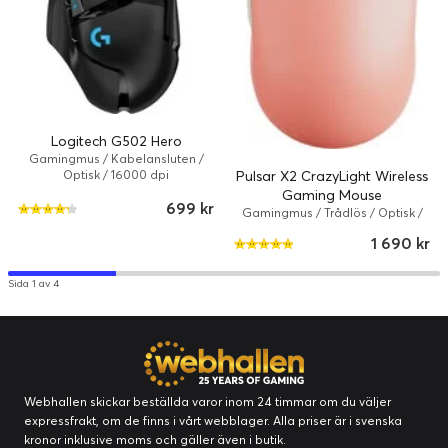
på 32 000 DPI, 750 IPS-spårningshastighet och 50 g
acceleration, vilket ger oöverträffad precision och hastighet.
Logitech G502 Hero
Gamingmus / Kabelansluten /
Pulsar X2 CrazyLight Wireless
Optisk / 16000 dpi
Gaming Mouse
699 kr
Gamingmus / Trådlös / Optisk /
32000 dpi / Sunset haze
1 690 kr
Sida 1 av 4
Webhallen skickar beställda varor inom 24 timmar om du väljer
expressfrakt, om de finns i vårt webblager. Alla priser är i svenska
kronor inklusive moms och gäller även i butik.