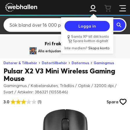
Logga in
Samla XP till ditt konto
Spara kvitton digitalt
Fri frakt över 800 kr.
Inte medlem?
Skapa konto
Alla erbjudanden från
BACK TO REALITY
Datorer & Tillbehör
Datortillbehör
Datormus
Gamingmus
Pulsar X2 V3 Mini Wireless Gaming
Mouse
Gamingmus / Kabelansluten, Trådlös / Optisk / 32000 dpi /
Svart
/
Artikelnr: 386321 (1055846)
3.0
(1)
Spara