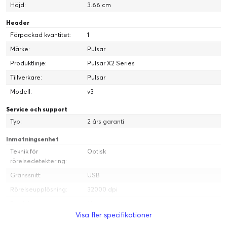
Höjd:
3.66 cm
Header
Förpackad kvantitet:
1
Märke:
Pulsar
Produktlinje:
Pulsar X2 Series
Tillverkare:
Pulsar
8000Hz
Modell:
v3
UPP TILL 8K POLLING RATE
Service och support
Köp av dongel krävs för 8K-polling
Typ:
2 års garanti
Inmatningsenhet
Teknik för
Optisk
rörelsedetektering:
Gränssnitt:
USB
Rörelseupplösning:
32000 dpi
FINE TUNE
Produkttyp:
Mus
JUSTERBAR DPI, 10-UNIT
Visa fler specifikationer
Antal knappar:
5