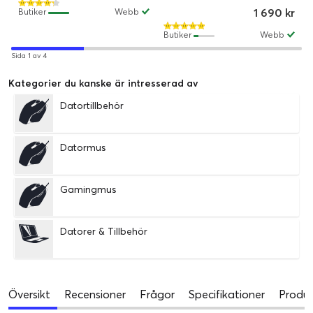
32000 dpi / Sunset haze
1 690 kr
Butiker
Webb
Butiker
Webb
Sida 1 av 4
Kategorier du kanske är intresserad av
Datortillbehör
Datormus
Gamingmus
Datorer & Tillbehör
Översikt
Recensioner
Frågor
Specifikationer
Produk