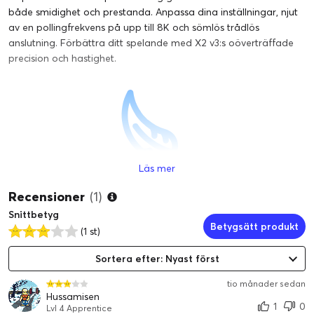
både smidighet och prestanda. Anpassa dina inställningar, njut
av en pollingfrekvens på upp till 8K och sömlös trådlös
anslutning. Förbättra ditt spelande med X2 v3:s oöverträffade
precision och hastighet.
Läs mer
51g
Recensioner
(1)
ULTRALÄTT VIKT
Snittbetyg
Betygsätt produkt
(1 st)
Sortera efter: Nyast först
tio månader sedan
Hussamisen
1
0
Lvl 4 Apprentice