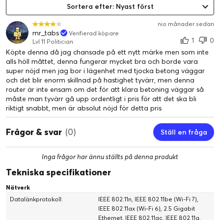
Sortera efter: Nyast först
nio månader sedan
mr_tabs
Verifierad köpare
1
0
Lvl 11 Politician
Köpte denna då jag chansade på ett nytt märke men som inte
alls höll måttet, denna fungerar mycket bra och borde vara
super nöjd men jag bor i lägenhet med tjocka betong väggar
och det blir enorm skillnad på hastighet tyvärr, men denna
router är inte ensam om det för att klara betoning väggar så
måste man tyvärr gå upp ordentligt i pris för att det ska bli
riktigt snabbt, men är absolut nöjd för detta pris
Frågor & svar
(0)
Ställ en fråga
Inga frågor har ännu ställts på denna produkt
Tekniska specifikationer
Nätverk
Datalänkprotokoll:
IEEE 802.11n, IEEE 802.11be (Wi-Fi 7),
IEEE 802.11ax (Wi-Fi 6), 2.5 Gigabit
Ethernet, IEEE 802.11ac, IEEE 802.11g,