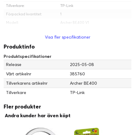
Tillverkare:
TP-Link
Förpackad kvantitet:
1
Modell:
Archer BE400 V1
Märke:
TP-Link
Visa fler specifikationer
Produktlinje:
TP-Link
Produktinfo
Diverse
Produktspecifikationer
Krypteringsalgoritm:
WPA, WPA2, WPA-Enterprise, WPA2-
Enterprise, WPA3
Release
2025-05-08
Färgkategori:
Svart
Vårt artikelnr
385760
Internet of Things (IoT)
Tillverkarens artikelnr
Archer BE400
Kompatibel med Internet of
Ja
Tillverkare
TP-Link
Things (IoT):
Intelligent assistent:
Google Assistant, Alexa
Fler produkter
Mått och vikt
Andra kunder har även köpt
Längd:
15.3 cm
Bredd:
26.86 cm