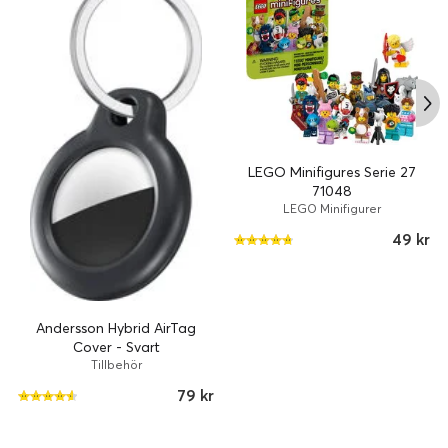
Höjd:
4.76 cm
LEGO Minifigures Serie 27
71048
LEGO Minifigurer
49 kr
Andersson Hybrid AirTag
Cover - Svart
Tillbehör
79 kr