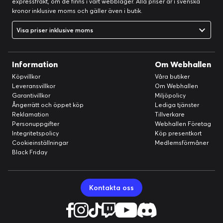
expressfrakt, om de finns i vårt webblager. Alla priser är i svenska
kronor inklusive moms och gäller även i butik.
Visa priser inklusive moms
Information
Om Webhallen
Köpvillkor
Våra butiker
Leveransvillkor
Om Webhallen
Garantivillkor
Miljöpolicy
Ångerrätt och öppet köp
Lediga tjänster
Reklamation
Tillverkare
Personuppgifter
Webhallen Företag
Integritetspolicy
Köp presentkort
Cookieinställningar
Medlemsförmåner
Black Friday
Kontakta oss