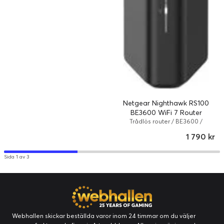
Netgear Nighthawk RS100
BE3600 WiFi 7 Router
Trådlös router / BE3600 /
802.11a/b/g/n/ac/ax/be / 3.6
1 790 kr
Gbps / Svart
Sida 1 av 3
Webhallen skickar beställda varor inom 24 timmar om du väljer