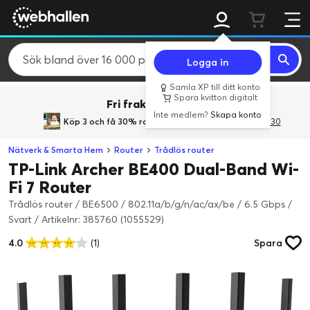
Logga in
Samla XP till ditt konto
Spara kvitton digitalt
Fri frakt över 800 kr.
Inte medlem?
Skapa konto
Köp 3 och få 30% rabatt
med rabattkoden 3Gives30
Nätverk & Smarta Hem
Router
Trådlös router
TP-Link Archer BE400 Dual-Band Wi-
Fi 7 Router
Trådlös router / BE6500 / 802.11a/b/g/n/ac/ax/be / 6.5 Gbps /
Svart
/
Artikelnr: 385760 (1055529)
4.0
(1)
Spara