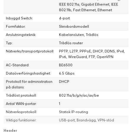
IEEE 802.11a, Gigabit Ethernet, IEEE
802.11b, Fast Ethernet, Ethernet
Inbyggd Switch:
4-port
Formfaktor:
Skrivbordsmodell
Anslutningsteknik:
Kabelansluten, Trådlös
Typ:
Trådlös router
Nätverks/transportprotokoll:
PPTP, L2TP, PPPoE, DHCP, DDNS, IPv4,
IPv6, WireGuard, FTP, OpenVPN
AC-Standard:
BE6500
Dataöverföringshastighet:
6.5 Gbps
Protokoll för administration
DHCP
på distans:
Trådlöst protokoll:
802.11a/b/g/n/ac/ax/be
Antal WAN-portar:
1
Nätverksprotokoll:
Statisk IP-routing
Viktiga funktioner:
USB-port, Brandvägg, VPN-stöd
Header