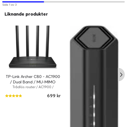
Sida 1 av 3
Liknande produkter
TP-Link Archer C80 - AC1900
/ Dual Band / MU-MIMO
Trådlös router / AC1900 /
802.11a/b/g/n/ac / 1.9 Gbps /
699 kr
Svart