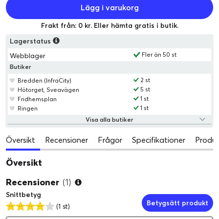
Lägg i varukorg
Frakt från: 0 kr. Eller hämta gratis i butik.
Lagerstatus
Fler än 50 st
Webblager
Butiker
2 st
Bredden (InfraCity)
5 st
Hötorget, Sveavägen
1 st
Fridhemsplan
1 st
Ringen
Visa alla butiker
Översikt
Recensioner
Frågor
Specifikationer
Produk
Översikt
Recensioner
(1)
Snittbetyg
Betygsätt produkt
(1 st)