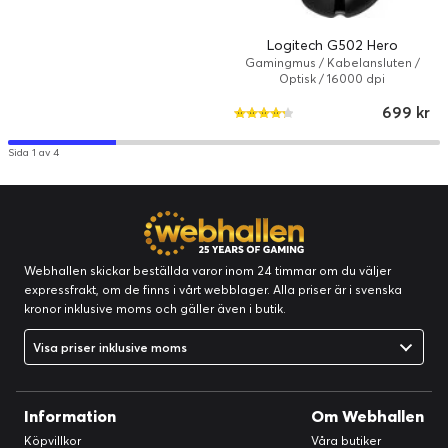
Logitech G502 Hero
Gamingmus / Kabelansluten /
Optisk / 16000 dpi
699 kr
Sida 1 av 4
ENKEL KONFIGURATION, ROLIGA EFFEKTER
Webhallen skickar beställda varor inom 24 timmar om du väljer
expressfrakt, om de finns i vårt webblager. Alla priser är i svenska
Med Blue VO!CE-programvaran kan du förhindra klippning och
kronor inklusive moms och gäller även i butik.
lägga till roliga effekter för att roa publiken.
Visa priser inklusive moms
Information
Om Webhallen
Köpvillkor
Våra butiker