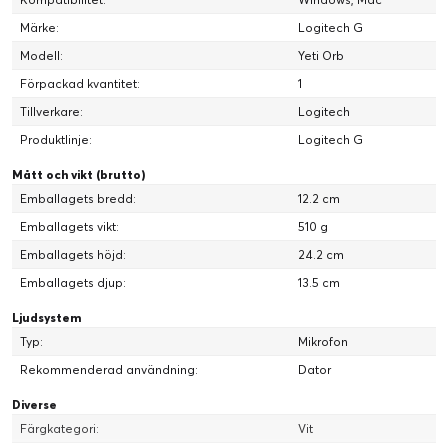
Märke:
Logitech G
Modell:
Yeti Orb
Förpackad kvantitet:
1
Uppslukande spel med LIGHTSYNC
Tillverkare:
Logitech
Yeti Orbs inbyggda RGB-logotyp och statusljus fungerar med
Produktlinje:
Logitech G
LIGHTSYNC för att möjliggöra anpassade belysningseffekter,
belysa ditt spelrum och ge liv åt din stream.
Mått och vikt (brutto)
Emballagets bredd:
12.2 cm
Emballagets vikt:
510 g
Emballagets höjd:
24.2 cm
Emballagets djup:
13.5 cm
Ljudsystem
Typ:
Mikrofon
Rekommenderad användning:
Dator
Diverse
Färgkategori:
Vit