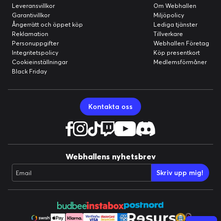
Leveransvillkor
Om Webhallen
Garantivillkor
Miljöpolicy
Ångerrätt och öppet köp
Lediga tjänster
Reklamation
Tillverkare
Personuppgifter
Webhallen Företag
Integritetspolicy
Köp presentkort
Cookieinställningar
Medlemsförmåner
Black Friday
ENKEL ANSLUTNING VIA USB
Yeti Orb är det enklaste sättet att få tydligt, fokuserat ljud i
Kontakta oss
spelstreamar. Det är bara att ansluta USB-sladden så är du
redo att köra igång. Inga drivrutiner behövs.
Webhallens nyhetsbrev
Skriv upp mig!
Email