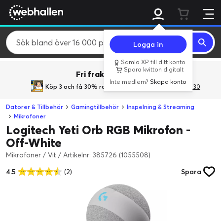
Logga in
Samla XP till ditt konto
Spara kvitton digitalt
Fri frakt över 800 kr.
Inte medlem?
Skapa konto
Köp 3 och få 30% rabatt
med rabattkoden 3Gives30
Datorer & Tillbehör
Gamingtillbehör
Inspelning & Streaming
Mikrofoner
Logitech Yeti Orb RGB Mikrofon -
Off-White
Mikrofoner / Vit
/
Artikelnr: 385726 (1055508)
4.5
(2)
Spara