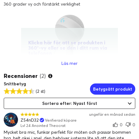
360 grader vy och förstärkt verklighet
Klicka här för att se produkten i
360°-vy eller se den i ditt rum via
telefonen
Läs mer
Recensioner
(2)
Snittbetyg
Betygsätt produkt
(2 st)
Sortera efter: Nyast först
ungefär en månad sedan
Z54nD32
Verifierad köpare
0
0
Lvl 24 Anointed Theocrat
Mycket bra mic, funkar perfekt för möten och passar bommen
bra, helt okej i spel, den behöver justeras lite så att den inte