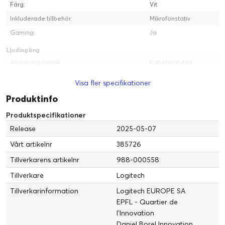
Färg:
Vit
FOKUSERAD PÅ RÖSTEN
Inkluderade tillbehör:
Mikrofonstativ
Gaming:
Ja
Kondensatormikrofonkapseln optimerar din röst och minskar
ljud som tangenttryckningar som stör ditt spelande.
Ljudingång
Anslutningsteknik:
Kabelansluten
Operativt läge för mikrofon:
Kardioid
Visa fler specifikationer
Mikrofontyp:
Kondensator
Produktinfo
Mått och vikt
Produktspecifikationer
Vikt:
230 g
Release
2025-05-07
Bredd:
11.5 cm
Vårt artikelnr
385726
Höjd:
19.6 cm
Tillverkarens artikelnr
988-000558
Längd:
11.5 cm
Tillverkare
Logitech
Service och support
Tillverkarinformation
Logitech EUROPE SA
Typ:
2 års garanti
TOTAL G HUB-KONTROLL
EPFL - Quartier de
l'Innovation
Installera G HUB för att kontrollera Yeti Orb-mikrofonen och all
Daniel Borel Innovation