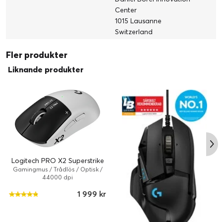
Logitech G-utrustning inklusive spelmöss, tangentbord, Litra-
Center
belysning med mera. Allt i ett användarvänligt datorfönster
1015 Lausanne
Switzerland
Fler produkter
Liknande produkter
Logitech PRO X2 Superstrike
SNYGG DESIGN, GJORD FÖR VIDEO
Gamingmus / Trådlös / Optisk /
44000 dpi
Yeti Orb har en snygg, stilren, kameraanpassad design som gör
1 999 kr
att streamen ser prydlig ut.