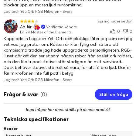
plockar upp en massa ljud runtomkring
Logitech Yeti Orb RGB Mikrofon - Svart
sju månader sedan
Ah-kin
Verifierad köpare
0
0
Lvl 24 Master of the Elements
Kopplade in Logitech Yeti Orb och plötsligt låter jag som om jag
SPELA MED KRISTALLKLART LJUD
vet vad jag pratar om. Rösten är klar, fyllig och så bra att
kompisarna trodde jag hade uppgraderat personligheten. RGB-
Tack vare en optimerad kondensatorkapsel, Blue VO!CE-förval
ljuset gör att den ser ut som någon robot från spelet ark raiders,
och en enkel, kompakt design är Yeti Orb ett av de enklaste
och den lilla tripod-stativet står stadigare än mitt skrivbord.
sätten att uppgradera din spel- eller streaminguppsättning med
Dock behöver stativet stå rätt så nära, för att få bra ljud. Därför
kristallklara kommunikationer.
får mikrofonen inte full pott i betyg
Logitech Yeti Orb RGB Mikrofon - Svart
Frågor & svar
(0)
Ställ en fråga
Inga frågor har ännu ställts på denna produkt
Tekniska specifikationer
Header
Kompatibilitet:
Windows, Mac