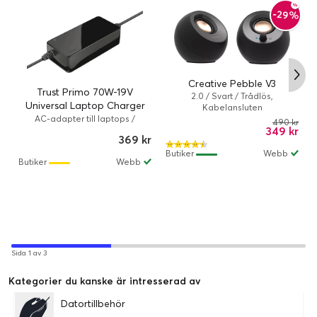
-29%
Creative Pebble V3
Trust Primo 70W-19V
2.0 / Svart / Trådlös,
Universal Laptop Charger
Kabelansluten
(Fyndvara klass 1)
AC-adapter till laptops /
490 kr
349 kr
Strömadapter / 70 Watt / Svart
369 kr
Butiker
Webb
Butiker
Webb
Sida 1 av 3
Kategorier du kanske är intresserad av
Datortillbehör