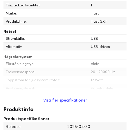
Förpackad kvantitet:
1
Märke:
Trust
Produktlinje:
Trust GXT
Nätdel
Strömkälla:
USB
Alternativ:
USB-driven
Högtalarsystem
Förstärkningstyp:
Aktiv
Frekvensrespons:
20 - 20000 Hz
Toppström för ljudsystem (totalt):
12 Watt
Anslutningsteknik:
Kabelansluten
Kontinuerlig ström för ljudsystem (totalt):
6 Watt
Visa fler specifikationer
Systemkomponenter:
2 högtalare
Produktinfo
Service och support
Produktspecifikationer
Typ:
2 års garanti
Release
2025-04-30