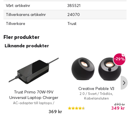
Diverse
Vårt artikelnr
385521
Färgkategori:
Svart
Tillverkarens artikelnr
24070
Tillverkare
Trust
Fler produkter
Liknande produkter
-29%
Creative Pebble V3
Trust Primo 70W-19V
2.0 / Svart / Trådlös,
Universal Laptop Charger
Kabelansluten
(Fyndvara klass 1)
AC-adapter till laptops /
490 kr
349 kr
Strömadapter / 70 Watt / Svart
369 kr