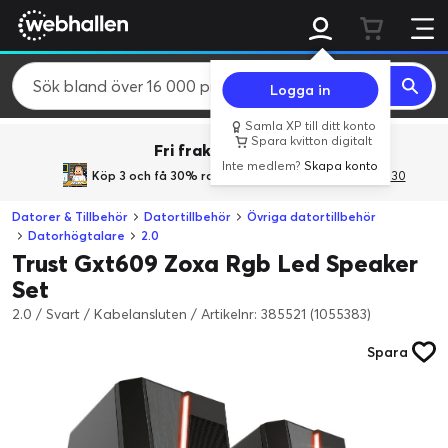
Logga in
Samla XP till ditt konto
Spara kvitton digitalt
Fri frakt över 800 kr.
Inte medlem?
Skapa konto
Köp 3 och få 30% rabatt
med rabattkoden 3Gives30
Datorer & Tillbehör
Datortillbehör
Övriga datortillbehör
Datorhögtalare
2.0
Trust Gxt609 Zoxa Rgb Led Speaker
Set
2.0 / Svart / Kabelansluten
/
Artikelnr: 385521 (1055383)
Spara