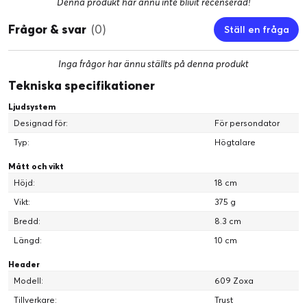
Denna produkt har ännu inte blivit recenserad!
Frågor & svar
(0)
Ställ en fråga
Inga frågor har ännu ställts på denna produkt
Tekniska specifikationer
Ljudsystem
Designad för:
För persondator
Typ:
Högtalare
Mått och vikt
Höjd:
18 cm
Vikt:
375 g
Bredd:
8.3 cm
Längd:
10 cm
Header
Modell:
609 Zoxa
Tillverkare:
Trust