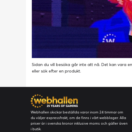
Sidan du vill besöka går inte att nå. Det kan vara en g
eller
sök efter en produkt
.
Webhallen skickar beställda varor inom 24 timmar om
du väljer expressfrakt, om de finns i vårt webblager. Alla
priser är i svenska kronor inklusive moms och gäller även
i butik.