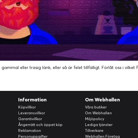
ammal eller trasig länk, eller så är felet tillfälligt. Förlåt oss i vil
Information
Om Webhallen
Köpvillkor
Våra butiker
Leveransvillkor
Om Webhallen
Garantivillkor
Miljöpolicy
Ångerrätt och öppet köp
Lediga tjänster
Reklamation
Tillverkare
Personuppgifter
Webhallen Företag