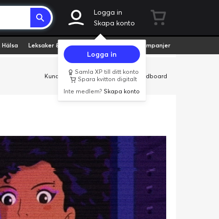
Logga in
Skapa konto
 Hälsa
Leksaker & Hobby
Fyndvaror
Kampanjer
Logga in
Samla XP till ditt konto
Kundservice
Butiker
Företag
Cardboard
Spara kvitton digitalt
Inte medlem?
Skapa konto