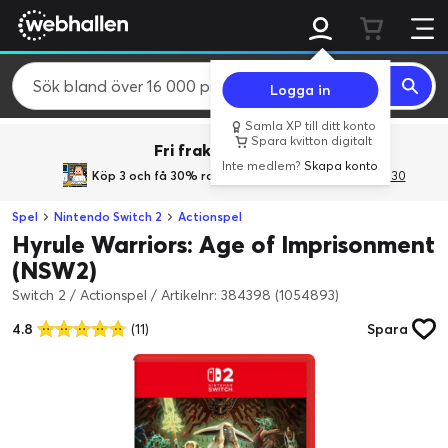
Logga in
Samla XP till ditt konto
Spara kvitton digitalt
Fri frakt över 800 kr.
Inte medlem?
Skapa konto
Köp 3 och få 30% rabatt
med rabattkoden 3Gives30
Spel
Nintendo Switch 2
Actionspel
Hyrule Warriors: Age of Imprisonment
(NSW2)
Switch 2 / Actionspel
/
Artikelnr: 384398 (1054893)
4.8
(11)
Spara