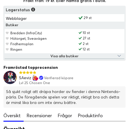
Frakt från: 19 kr. Eller hämta gratis i butik.
Lagerstatus
29 st
Webblager
Butiker
10 st
Bredden (InfraCity)
27 st
Hötorget, Sveavägen
2 st
Fridhemsplan
12 st
Ringen
Visa alla butiker
Framröstad topprecension
SAeviz
Verifierad köpare
Lvl 25 Chosen One
Så sjukt roligt att dräpa horder av fiender i denna Nintendo-
pärla. De föregående spelen var riktigt, riktigt bra och detta
är minst lika bra om inte ännu bättre.
Översikt
Recensioner
Frågor
Produktinfo
Översikt