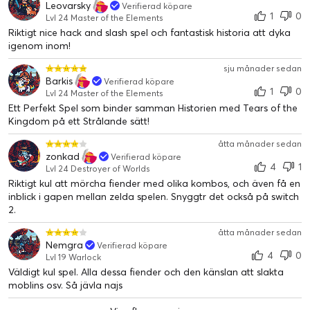
Leovarsky
Verifierad köpare
1
0
Lvl 24 Master of the Elements
Riktigt nice hack and slash spel och fantastisk historia att dyka
igenom inom!
sju månader sedan
Barkis
Verifierad köpare
1
0
Lvl 24 Master of the Elements
Ett Perfekt Spel som binder samman Historien med Tears of the
Kingdom på ett Strålande sätt!
åtta månader sedan
zonkad
Verifierad köpare
4
1
Lvl 24 Destroyer of Worlds
Riktigt kul att mörcha fiender med olika kombos, och även få en
inblick i gapen mellan zelda spelen. Snyggtr det också på switch
2.
åtta månader sedan
Nemgra
Verifierad köpare
4
0
Lvl 19 Warlock
Väldigt kul spel. Alla dessa fiender och den känslan att slakta
moblins osv. Så jävla najs