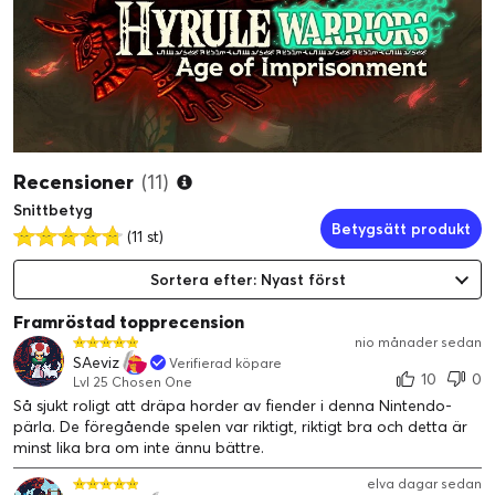
Recensioner
(11)
Snittbetyg
Betygsätt produkt
(11 st)
Sortera efter: Nyast först
Framröstad topprecension
nio månader sedan
SAeviz
Verifierad köpare
10
0
Lvl 25 Chosen One
Så sjukt roligt att dräpa horder av fiender i denna Nintendo-
pärla. De föregående spelen var riktigt, riktigt bra och detta är
minst lika bra om inte ännu bättre.
elva dagar sedan