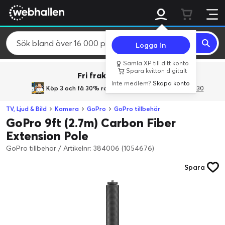
Logga in
Samla XP till ditt konto
Spara kvitton digitalt
Fri frakt över 800 kr.
Inte medlem?
Skapa konto
Köp 3 och få 30% rabatt
med rabattkoden 3Gives30
TV, Ljud & Bild
Kamera
GoPro
GoPro tillbehör
GoPro 9ft (2.7m) Carbon Fiber
Extension Pole
GoPro tillbehör
/
Artikelnr: 384006 (1054676)
Spara