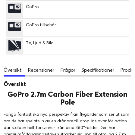
GoPro
GoPro tillbehör
TV, Ljud & Bild
Översikt
Recensioner
Frågor
Specifikationer
Produk
Översikt
GoPro 2.7m Carbon Fiber Extension
Pole
Fånga fantastiska nya perspektiv från flygbilder som ser ut som
om de har spelats in av en drönare till drop-ins ovanför action
där stolpen helt försvinner från dina 360°-bilder. Den här
premiumförlängningsstaven sträcker sig upp till otroliga 2,7 m