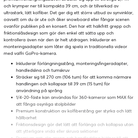
och krymper ner till kompakta 39 cm, och är tillverkad av
ultrastark, lätt kolfiber. Det ger dig ett större utbud av synvinklar,
oavsett om du är ute och åker snowboard eller fångar scenen
ovanför publiken på en konsert. Den har ett halkfritt grepp och
friktionslåsdesign som gör den enkel att sätta upp och
kontrollera även när den är helt utdragen. Inkluderar en
monteringsadapter som låter dig spela in traditionella videor
med valfri GoPro-kamera.
Inkluderar förlängningsstång, monteringsfingeradapter,
handledslina och tumskruv
Sträcker sig till 270 cm (106 tum) för att komma närmare
handlingen och kollapsar till 39 cm (15 tum) för
användning på språng
1/4-20-fäste kan användas för 360-kameror som MAX för
att fånga osynliga stolpbilder
Premium konstruktion av kolfiberstång ger styrka och lätt
hållbarhet
Friktionsdesign gör det lätt att förlänga och kollapsa utan
att ytterligare vrida eller skruva sektioner
Premium anti-slip grepp och handledslina hjälper till att