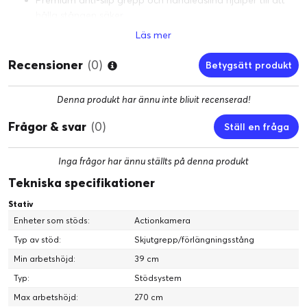
hålla stången säker
Styv konstruktion motstår böjning, även när den är helt
Läs mer
utdragen
1/4-20 gängad insats gör den också kompatibel med
Recensioner
(0)
Betygsätt produkt
andra industristandardfästen
Denna produkt har ännu inte blivit recenserad!
Frågor & svar
(0)
Ställ en fråga
Inga frågor har ännu ställts på denna produkt
Tekniska specifikationer
Stativ
Enheter som stöds:
Actionkamera
Typ av stöd:
Skjutgrepp/förlängningsstång
Min arbetshöjd:
39 cm
Typ:
Stödsystem
Max arbetshöjd:
270 cm