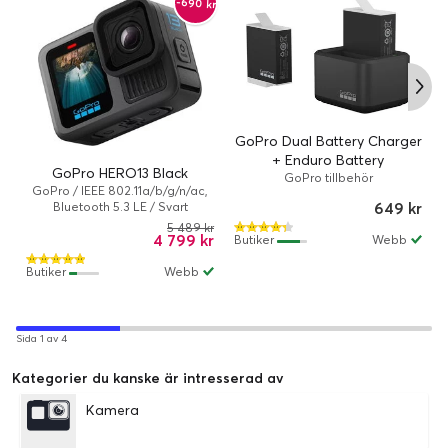
-690 kr
GoPro Dual Battery Charger
+ Enduro Battery
GoPro HERO13 Black
GoPro tillbehör
GoPro / IEEE 802.11a/b/g/n/ac,
649 kr
Bluetooth 5.3 LE / Svart
5 489 kr
4 799 kr
Butiker
Webb
Butiker
Webb
Sida 1 av 4
Kategorier du kanske är intresserad av
Kamera