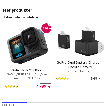
Fler produkter
Liknande produkter
-690 kr
GoPro Dual Battery Charger
+ Enduro Battery
GoPro HERO13 Black
GoPro tillbehör
GoPro / IEEE 802.11a/b/g/n/ac,
649 kr
Bluetooth 5.3 LE / Svart
5 489 kr
4 799 kr
Sida 1 av 4