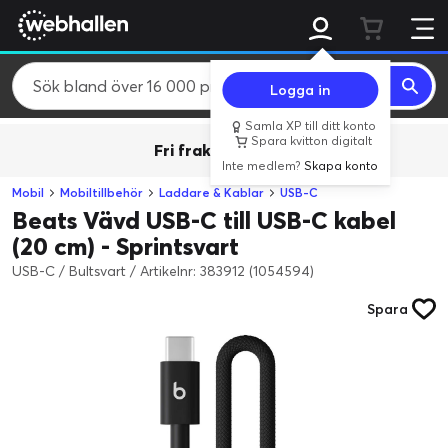
Logga in
Samla XP till ditt konto
Spara kvitton digitalt
Fri frakt över 800 kr.
Inte medlem?
Skapa konto
Mobil
Mobiltillbehör
Laddare & Kablar
USB-C
Beats Vävd USB-C till USB-C kabel
(20 cm) - Sprintsvart
USB-C / Bultsvart
/
Artikelnr: 383912 (1054594)
Spara