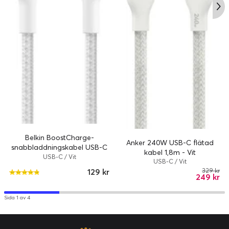
Belkin BoostCharge-
Anker 240W USB-C flätad
snabbladdningskabel USB-C
kabel 1,8m - Vit
till USB-C / Flätad / 240W /
USB-C / Vit
USB-C / Vit
1m - Vit
129 kr
329 kr
249 kr
Sida 1 av 4