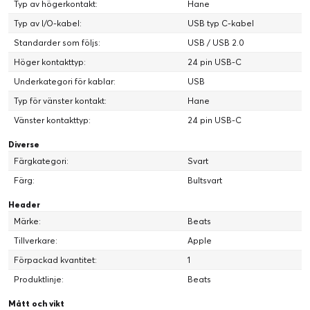
Typ av högerkontakt:
Hane
Typ av I/O-kabel:
USB typ C-kabel
Standarder som följs:
USB / USB 2.0
Höger kontakttyp:
24 pin USB-C
Underkategori för kablar:
USB
Typ för vänster kontakt:
Hane
Vänster kontakttyp:
24 pin USB-C
Diverse
Färgkategori:
Svart
Färg:
Bultsvart
Header
Märke:
Beats
Tillverkare:
Apple
Förpackad kvantitet:
1
Produktlinje:
Beats
Mått och vikt