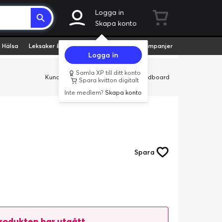
Logga in
Skapa konto
 Hälsa
Leksaker & Hobby
Fyndvaror
Kampanjer
Logga in
Samla XP till ditt konto
Kundservice
Butiker
Företag
Cardboard
Spara kvitton digitalt
Inte medlem?
Skapa konto
Spara
rodukten har utgått