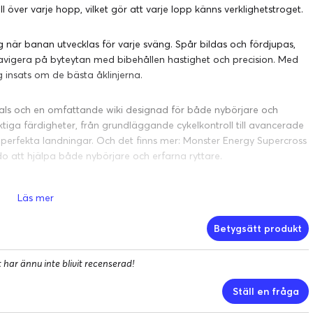
l över varje hopp, vilket gör att varje lopp känns verklighetstroget.
 när banan utvecklas för varje sväng. Spår bildas och fördjupas,
. Navigera på byteytan med bibehållen hastighet och precision. Med
 insats om de bästa åklinjerna.
als och en omfattande wiki designad för både nybörjare och
viktiga färdigheter, från grundläggande cykelkontroll till avancerade
perfekta landningar. Och det finns mer: Monster Energy Supercross
 att hjälpa både nybörjare och erfarna ryttare.
evelse kommer de nya redaktörerna att låta dig släppa loss din
Läs mer
h hjälmar. Skapa unika designs och dela dem med världen tack
upplevelse.
Betygsätt produkt
ch uppslukande online multiplayer-lägen. Utmana vänner eller tävla
har ännu inte blivit recenserad!
intensiva realtidstävlingar. Oavsett om du tävlar i avslappnade lopp
ställer crossplay en sömlös upplevelse på alla enheter.
Ställ en fråga