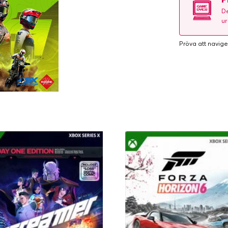
De
ur
Pröva att navige