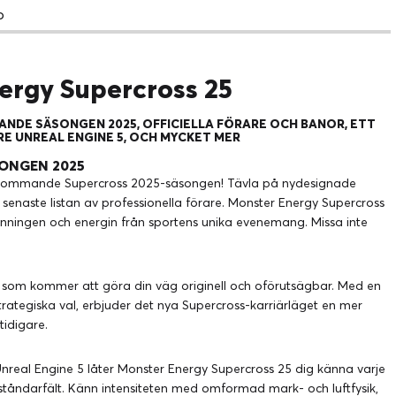
o
ergy Supercross 25
ANDE SÄSONGEN 2025, OFFICIELLA FÖRARE OCH BANOR, ETT
RE UNREAL ENGINE 5, OCH MYCKET MER
SONGEN 2025
 kommande Supercross 2025-säsongen! Tävla på nydesignade
senaste listan av professionella förare. Monster Energy Supercross
änningen och energin från sportens unika evenemang. Missa inte
 som kommer att göra din väg originell och oförutsägbar. Med en
h strategiska val, erbjuder det nya Supercross-karriärläget en mer
idigare.
Unreal Engine 5 låter Monster Energy Supercross 25 dig känna varje
tståndarfält. Känn intensiteten med omformad mark- och luftfysik,