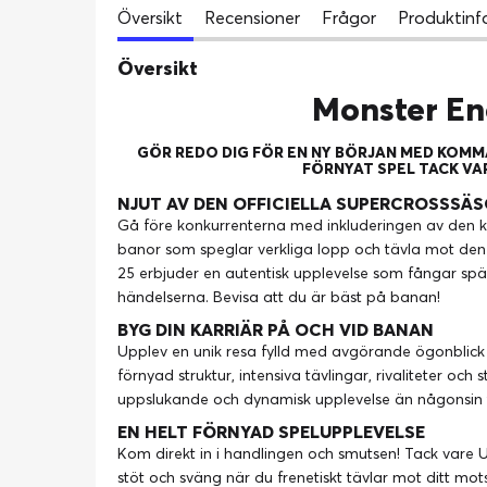
Översikt
Recensioner
Frågor
Produktinf
Översikt
Monster En
GÖR REDO DIG FÖR EN NY BÖRJAN MED KOMM
FÖRNYAT SPEL TACK VA
NJUT AV DEN OFFICIELLA SUPERCROSSSÄ
Gå före konkurrenterna med inkluderingen av den
banor som speglar verkliga lopp och tävla mot den 
25 erbjuder en autentisk upplevelse som fångar sp
händelserna. Bevisa att du är bäst på banan!
BYG DIN KARRIÄR PÅ OCH VID BANAN
Upplev en unik resa fylld med avgörande ögonblick
förnyad struktur, intensiva tävlingar, rivaliteter oc
uppslukande och dynamisk upplevelse än någonsin t
EN HELT FÖRNYAD SPELUPPLEVELSE
Kom direkt in i handlingen och smutsen! Tack vare 
stöt och sväng när du frenetiskt tävlar mot ditt mo