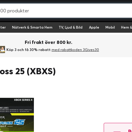
ter
Nätverk & Smarta Hem
TV, Ljud & Bild
Apple
Mobil
Hem &
Fri frakt över 800 kr.
Köp 3 och få 30% rabatt
med rabattkoden 3Gives30
oss 25 (XBXS)
P