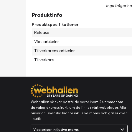
Inga frågor ha
Produktinfo
Produktspecifikationer
Release
Vårt artikelnr
Tillverkarens artikelnr
Tillverkare
Webhallen skickar beställda varor inom 24 timmar om
du väljer expressfrakt, om de finns i vårt webblager. Alla
priser är i svenska kronor inklusive moms och gäller även
i butik.
Visa priser inklusive moms