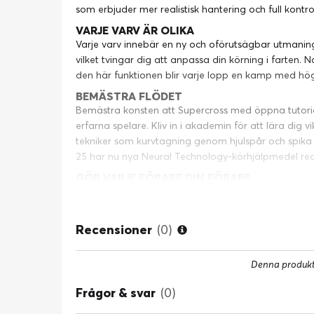
som erbjuder mer realistisk hantering och full kontrol
VARJE VARV ÄR OLIKA
Varje varv innebär en ny och oförutsägbar utmaning
vilket tvingar dig att anpassa din körning i farten
den här funktionen blir varje lopp en kamp med hög
BEMÄSTRA FLÖDET
Bemästra konsten att Supercross med öppna tutori
erfarna spelare. Kliv in i akademin för att lära dig 
tekniker som kurvtagning genom hjulspår och spika 
25 har nu nya Neural Technology-körhjälpmedel redo
GÖR VARJE FÖRARE DIN FÖRARE
Om du letar efter en riktigt skräddarsydd speluppl
kreativitet långt bortom anpassningen av banor oc
vare en sömlös och komplett plattformsoberoende 
Recensioner
(0)
FULLSTÄNDIGT CROSSPLAY-KUL
Ta tävlingen globalt med fullt stöd för crossplay o
Denna produkt 
mot spelare från hela världen, oavsett plattform, i 
eller slåss om topplatsen i rankade topplistor, säker
Frågor & svar
(0)