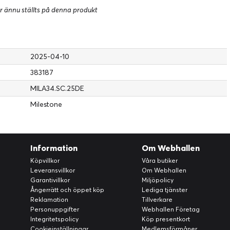
r ännu ställts på denna produkt
2025-04-10
383187
MILA34.SC.25DE
Milestone
Information
Om Webhallen
Köpvillkor
Våra butiker
Leveransvillkor
Om Webhallen
Garantivillkor
Miljöpolicy
Ångerrätt och öppet köp
Lediga tjänster
Reklamation
Tillverkare
Personuppgifter
Webhallen Företag
Integritetspolicy
Köp presentkort
Cookieinställningar
Medlemsförmåner