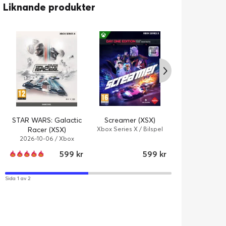
Liknande produkter
Screamer (XSX)
STAR WARS: Galactic
Forza Horizon 
Xbox Series X / Bilspel
Racer (XSX)
Xbox Series X /
2026-10-06 / Xbox
Series X / Bilspel
599 kr
599 kr
Sida 1 av 2