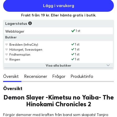
Lägg i varukorg
Frakt från: 19 kr. Eller hämta gratis i butik.
Lagerstatus
1 st
Webblager
Butiker
1 st
Bredden (InfraCity)
1 st
Hötorget, Sveavägen
1 st
Fridhemsplan
1 st
Ringen
Visa alla butiker
Översikt
Recensioner
Frågor
Produktinfo
Översikt
Demon Slayer -Kimetsu no Yaiba- The
Hinokami Chronicles 2
Förgör demoner med kraften från band som skapats! Tanjiro