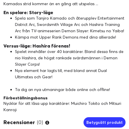
Kamados strid kommer än en gång att utspelas ...
En spelare: Story-läge
Spela som Tanjiro Kamado och återupplev Entertainment
District Arc, Swordsmith Village Arc och Hashira Training
Arc från TV-animeserien Demon Slayer: Kimetsu no Yaiba!
Kämpa mot Upper Rank Demons med dina allierade!
Versus-läge: Hashira förenas!
Spelet innehåller över 40 karaktärer. Bland dessa finns de
nio Hashira, de högst rankade svärdsmännen i Demon
Slayer Corps!
Nya element har lagts till, med bland annat Dual
Ultimates och Gear!
Ta dig an nya utmaningar både online och offline!
Förbeställningsbonus
Nycklar för att låsa upp karaktärer: Muichiro Tokito och Mitsuri
Kanroji
Recensioner
(0)
Betygsätt produkt