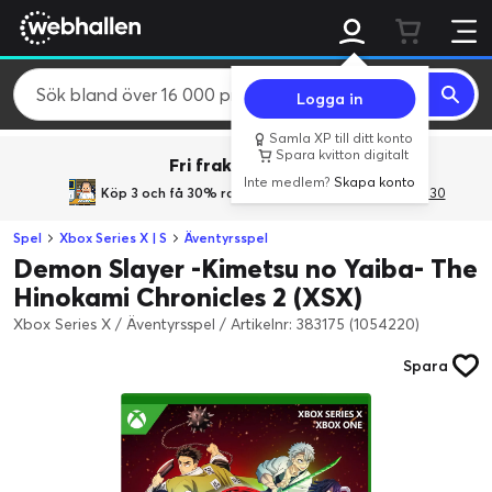
Logga in
Samla XP till ditt konto
Spara kvitton digitalt
Fri frakt över 800 kr.
Inte medlem?
Skapa konto
Köp 3 och få 30% rabatt
med rabattkoden 3Gives30
Spel
Xbox Series X | S
Äventyrsspel
Demon Slayer -Kimetsu no Yaiba- The
Hinokami Chronicles 2 (XSX)
Xbox Series X / Äventyrsspel
/
Artikelnr: 383175 (1054220)
Spara