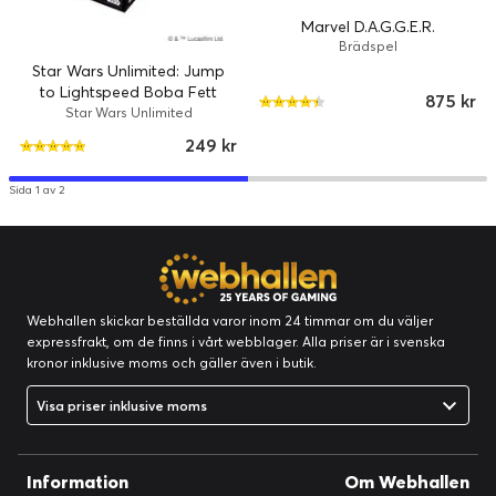
Marvel D.A.G.G.E.R.
Brädspel
Star Wars Unlimited: Jump
to Lightspeed Boba Fett
875 kr
Spotlight Deck
Star Wars Unlimited
249 kr
Sida 1 av 2
Webhallen skickar beställda varor inom 24 timmar om du väljer
expressfrakt, om de finns i vårt webblager. Alla priser är i svenska
kronor inklusive moms och gäller även i butik.
Visa priser inklusive moms
Information
Om Webhallen