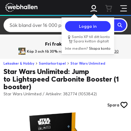
Logga in
Samla XP till ditt konto
Spara kvitton digitalt
Fri frakt över 800 kr.
Inte medlem?
Skapa konto
Köp 3 och få 30% rabatt
med rabattkoden 3Gives30
Leksaker & Hobby
Samlarkortspel
Star Wars Unlimited
Star Wars Unlimited: Jump
to Lightspeed Carbonite Booster (1
booster)
Star Wars Unlimited
/
Artikelnr: 382774 (1053842)
Spara