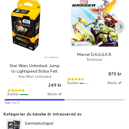
Marvel D.A.G.G.E.R.
Brädspel
Star Wars Unlimited: Jump
to Lightspeed Boba Fett
875 kr
Spotlight Deck
Star Wars Unlimited
Butiker
Webb
249 kr
Butiker
Webb
Sida 1 av 2
Kategorier du kanske är intresserad av
Samlarkortspel