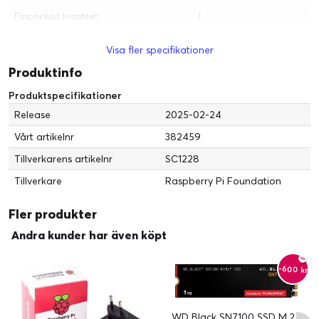
Förpackad kvantitet:
1
TV-tuner
Visa fler specifikationer
TV-mottagaravkänning:
Nej
Produktinfo
Ljudutgång
Produktspecifikationer
Typ:
Högtalare
Release
2025-02-24
Ström
Vårt artikelnr
382459
Energiklass:
Klass B
Tillverkarens artikelnr
SC1228
Service och support
Tillverkare
Raspberry Pi Foundation
Typ:
1 års garanti
Fler produkter
Andra kunder har även köpt
-600 kr
WD Black SN7100 SSD M.2 -