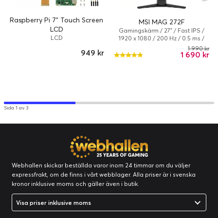
Raspberry Pi 7" Touch Screen
MSI MAG 272F
LCD
Gamingskärm / 27" / Fast IPS /
LCD
1920 x 1080 / 200 Hz / 0.5 ms /
AMD FreeSync Premium / Lutning
1 990 kr
949 kr
1 690 kr
Sida 1 av 3
Webhallen skickar beställda varor inom 24 timmar om du väljer
expressfrakt, om de finns i vårt webblager. Alla priser är i svenska
kronor inklusive moms och gäller även i butik.
Visa priser inklusive moms