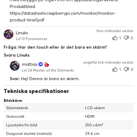
Produktblad:
https://datasheets.raspberrypi.com/monitor/monitor-
product-brief.pdf
fem månader sedan
Linuks
1
0
Lvl 13 Pyromancer
Fråga: Har den touch eller är det bara en skärm?
Svara Linuks
Ge ditt rum en utsikt
ungefär två månader sedan
mattias
Oavsett om den är VESA-monterad, fristående eller hängande
1
0
Lvl 24 Master of the Elements
på en vägg, är Raspberry Pi Monitor ett mångsidigt tillägg till
Svar:
Hej! Denna är bara en skärm.
din hemdator.
Tekniska specifikationer
Bildskärm
Skärmteknik:
LCD-skärm
Gränssnitt:
HDMI
Ljusstyrka för bild:
250 cd/m²
Diagonal storlek (metrisk):
39.6 cm