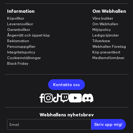
Information
Om Webhallen
Köpvillkor
Våra butiker
Leveransvillkor
Om Webhallen
Garantivillkor
Miljöpolicy
Ångerrätt och öppet köp
Lediga tjänster
Reklamation
Tillverkare
Personuppgifter
Webhallen Företag
Integritetspolicy
Köp presentkort
Cookieinställningar
Medlemsförmåner
Black Friday
Kontakta oss
Webhallens nyhetsbrev
Skriv upp mig!
Email