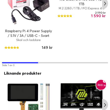
1TB
M.2 2280 / 1 TB / PCI Express 4.0
(NVMe) / 7250 MBps
2 190 kr
1 590 kr
Raspberry Pi 4 Power Supply
/ 5.1V / 3A / USB-C - Svart
Skal och laddare
149 kr
Sida 1 av 3
Liknande produkter
-300 kr