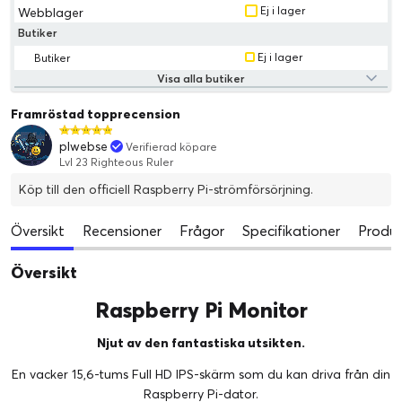
Ej i lager
Webblager
Butiker
Ej i lager
Butiker
Visa alla butiker
Framröstad topprecension
plwebse
Verifierad köpare
Lvl 23 Righteous Ruler
Köp till den officiell Raspberry Pi-strömförsörjning.
Översikt
Recensioner
Frågor
Specifikationer
Produk
Översikt
Raspberry Pi Monitor
Njut av den fantastiska utsikten.
En vacker 15,6-tums Full HD IPS-skärm som du kan driva från din
Raspberry Pi-dator.