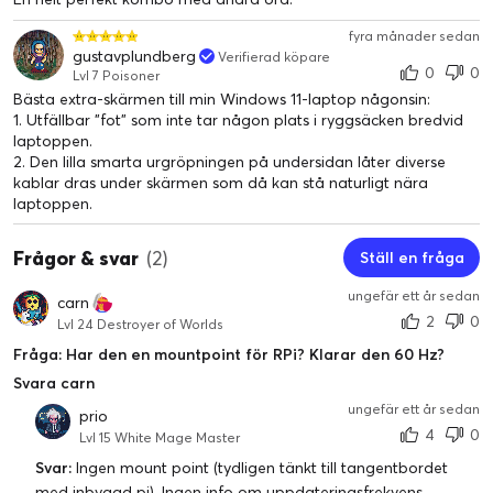
Raspberry Pi Monitor kan drivas av din Raspberry Pi eller annan
enhet via USB, vilket gör att du kommer igång med minimal
fyra månader sedan
installation. För att utnyttja din bildskärms fulla potential, koppla
gustavplundberg
Verifierad köpare
0
0
ihop den med en officiell Raspberry Pi-strömförsörjning.
Lvl 7 Poisoner
Bästa extra-skärmen till min Windows 11-laptop någonsin:
1. Utfällbar "fot" som inte tar någon plats i ryggsäcken bredvid
laptoppen.
2. Den lilla smarta urgröpningen på undersidan låter diverse
kablar dras under skärmen som då kan stå naturligt nära
laptoppen.
Frågor & svar
(2)
Ställ en fråga
ungefär ett år sedan
carn
2
0
Lvl 24 Destroyer of Worlds
Fråga: Har den en mountpoint för RPi? Klarar den 60 Hz?
Svara carn
ungefär ett år sedan
prio
4
0
Lvl 15 White Mage Master
Svar:
Ingen mount point (tydligen tänkt till tangentbordet
med inbyggd pi). Ingen info om uppdateringsfrekvens.