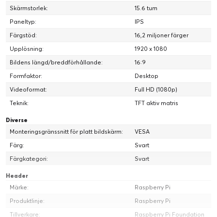
Skärmstorlek:
15.6 tum
Paneltyp:
IPS
Färgstöd:
16,2 miljoner färger
Upplösning:
1920 x 1080
Bildens längd/breddförhållande:
16:9
Formfaktor:
Desktop
Videoformat:
Full HD (1080p)
Teknik:
TFT aktiv matris
Diverse
Monteringsgränssnitt för platt bildskärm:
VESA
Färg:
Svart
Färgkategori:
Svart
Header
Märke:
Raspberry Pi
Produktlinje:
Raspberry Pi
Tillverkare:
Raspberry Pi Foundation