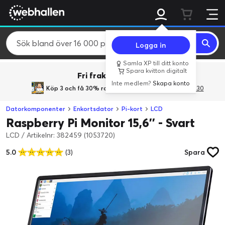
Logga in
Samla XP till ditt konto
Spara kvitton digitalt
Fri frakt över 800 kr.
Inte medlem?
Skapa konto
Köp 3 och få 30% rabatt
med rabattkoden 3Gives30
Datorkomponenter
Enkortsdator
Pi-kort
LCD
Raspberry Pi Monitor 15,6'' - Svart
LCD
/
Artikelnr: 382459 (1053720)
5.0
(3)
Spara