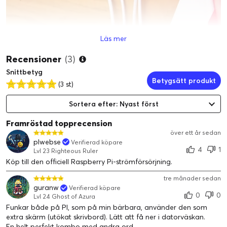
Läs mer
Recensioner
(3)
Snittbetyg
Betygsätt produkt
(3 st)
Sortera efter: Nyast först
Framröstad topprecension
över ett år sedan
plwebse
Verifierad köpare
4
1
Lvl 23 Righteous Ruler
Köp till den officiell Raspberry Pi-strömförsörjning.
tre månader sedan
guranw
Verifierad köpare
0
0
Lvl 24 Ghost of Azura
Funkar både på PI, som på min bärbara, använder den som
Drivs av (din) Raspberry Pi
extra skärm (utökat skrivbord). Lätt att få ner i datorväskan.
En helt perfekt kombo med andra ord.