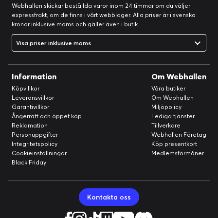
Webhallen skickar beställda varor inom 24 timmar om du väljer
expressfrakt, om de finns i vårt webblager. Alla priser är i svenska
kronor inklusive moms och gäller även i butik.
Visa priser inklusive moms
Information
Om Webhallen
Köpvillkor
Våra butiker
Leveransvillkor
Om Webhallen
Garantivillkor
Miljöpolicy
Ångerrätt och öppet köp
Lediga tjänster
Reklamation
Tillverkare
Personuppgifter
Webhallen Företag
Integritetspolicy
Köp presentkort
Cookieinställningar
Medlemsförmåner
Black Friday
Kontakta oss