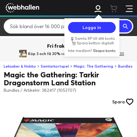
Logga in
Samla XP till ditt konto
Spara kvitton digitalt
Fri frakt över 800 kr.
Inte medlem?
Skapa konto
Köp 3 och få 30% rabatt
med rabattkoden 3Gives30
Leksaker & Hobby
Samlarkortspel
Magic: The Gathering
Bundles
Magic the Gathering: Tarkir
Dragonstorm Land Station
Bundles
/
Artikelnr: 382417 (1053707)
Spara