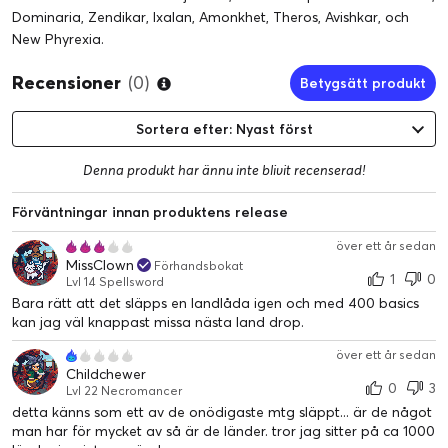
Dominaria, Zendikar, Ixalan, Amonkhet, Theros, Avishkar, och
New Phyrexia.
Recensioner
(0)
Betygsätt produkt
Sortera efter: Nyast först
Denna produkt har ännu inte blivit recenserad!
Förväntningar innan produktens release
över ett år sedan
MissClown
Förhandsbokat
1
0
Lvl 14 Spellsword
Bara rätt att det släpps en landlåda igen och med 400 basics
kan jag väl knappast missa nästa land drop.
över ett år sedan
Childchewer
0
3
Lvl 22 Necromancer
detta känns som ett av de onödigaste mtg släppt... är de något
man har för mycket av så är de länder. tror jag sitter på ca 1000