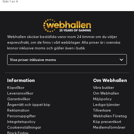
Sida 1 av 4
Vikt:
198 g
Bredd:
77.5 mm
Längd:
7.4 mm
Höjd:
162.2 mm
Webhallen skickar beställda varor inom 24 timmar om du väljer
Flash-minne
expressfrakt, om de finns i vårt webblager. Alla priser är i svenska
Intern minneskapacitet:
128 GB
kronor inklusive moms och gäller även i butik.
Användarminne:
106.4 GB
Visa priser inklusive moms
Batteri
Snabbladdningsteknologi:
Samsung supersnabb laddning 2.0
Kapacitet:
5000 mAh
Information
Om Webhallen
Köpvillkor
Våra butiker
Bakre kamera
Leveransvillkor
Om Webhallen
Sensorupplösning:
50 megapixlar
Garantivillkor
Miljöpolicy
Ångerrätt och öppet köp
Lediga tjänster
Främre kamera
Reklamation
Tillverkare
Sensorupplösning:
12 megapixlar
Personuppgifter
Webhallen Företag
Integritetspolicy
Köp presentkort
Diverse
Cookieinställningar
Medlemsförmåner
Färgkategori:
Grön
Black Friday