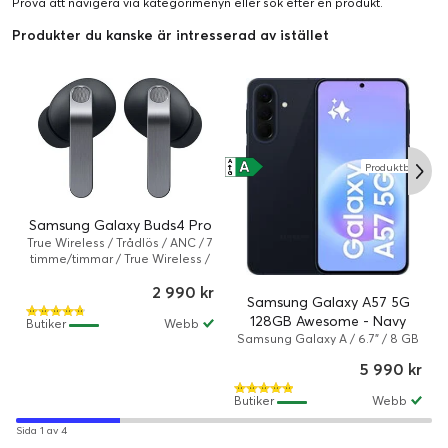
Pröva att navigera via kategorimenyn eller
sök efter en produkt
.
Produkter du kanske är intresserad av istället
A
A
Produktblad
↑
G
Samsung Galaxy Buds4 Pro
True Wireless / Trådlös / ANC / 7
timme/timmar / True Wireless /
Svart
2 990 kr
Samsung Galaxy A57 5G
128GB Awesome - Navy
Butiker
Webb
Samsung Galaxy A / 6.7" / 8 GB
/ 128 GB / Dual-SIM / Android 16
5 990 kr
/ Awesome navy
Butiker
Webb
Sida 1 av 4