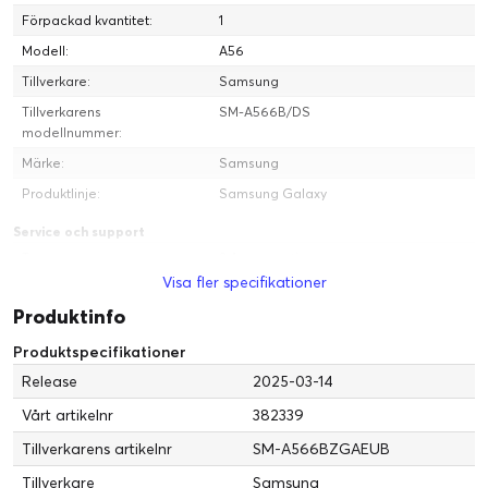
Förpackad kvantitet:
1
Modell:
A56
Tillverkare:
Samsung
Tillverkarens
SM-A566B/DS
modellnummer:
Märke:
Samsung
Produktlinje:
Samsung Galaxy
Service och support
Typ:
2 års garanti
Visa fler specifikationer
Processor
Produktinfo
Processorfamilj:
Exynos 1580
Produktspecifikationer
Antal processorkärnor:
8-kärnig
Release
2025-03-14
Klockfrekvens:
2.9 GHz
Tillverkare:
Vårt artikelnr
Samsung
382339
Tillverkarens artikelnr
SM-A566BZGAEUB
Kommunikationer
Dataöverföring:
TDD-LTE, 5G NR FR1, FDD-LTE
Tillverkare
Samsung