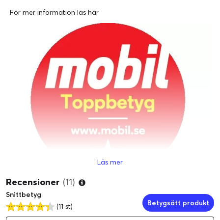
För mer information läs
här
Läs mer
Recensioner
(11)
Kvalitetskärm och bra ljud
För mer information läs
här
Snittbetyg
Betygsätt produkt
(11 st)