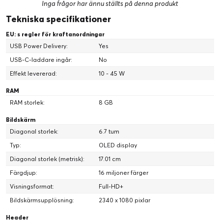
Inga frågor har ännu ställts på denna produkt
Tekniska specifikationer
EU: s regler för kraftanordningar
USB Power Delivery:
Yes
USB-C-laddare ingår:
No
Effekt levererad:
10 - 45 W
RAM
RAM storlek:
8 GB
Bildskärm
Diagonal storlek:
6.7 tum
Typ:
OLED display
Diagonal storlek (metrisk):
17.01 cm
Färgdjup:
16 miljoner färger
Visningsformat:
Full-HD+
Bildskärmsupplösning:
2340 x 1080 pixlar
Header