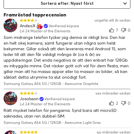
Sortera efter: Nyast först
Framröstad topprecension
ungefär ett år sedan
AndeoX
Verifierad köpare
7
0
Lvl 24 Master of the Elements
Som midrange telefon tycker jag denna är riktigt bra. Den har
en helt okej kamera, samt fungerar utan några som helst
bekymmer. Gillar också att den levereras med Android 15, som
leder till att den får väldigt många år (ca 6 år) av
uppdateringar. Det enda negativa är att den enbart har 128Gb
av inbyggda minne. Det räcker gott och väl för dem flesta, men
gillar man att ha massa appar eller ta massor av bilder, så kan
såklart detta utrymme ta slut onödigt fort.
Samsung Galaxy A56 5G / 128GB - Awesome Graphite
sex månader sedan
Josolsson
Verifierad köpare
2
0
Lvl 24 Master of the Elements
Rätt mycket telefon för pengarna. Synd bara att microSD
saknades, utan ren dubbel-SIM.
Samsung Galaxy A56 5G / 128GB - Awesome Light Gray
sju månader sedan