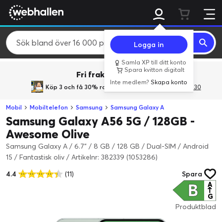
Logga in
Samla XP till ditt konto
Spara kvitton digitalt
Fri frakt över 800 kr.
Inte medlem?
Skapa konto
Köp 3 och få 30% rabatt
med rabattkoden 3Gives30
Mobil
Mobiltelefon
Samsung
Samsung Galaxy A
Samsung Galaxy A56 5G / 128GB -
Awesome Olive
Samsung Galaxy A / 6.7" / 8 GB / 128 GB / Dual-SIM / Android
15 / Fantastisk oliv
/
Artikelnr: 382339 (1053286)
4.4
(11)
Spara
B
A
↑
G
Produktblad