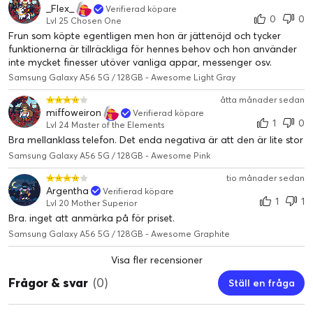
_Flex_
Verifierad köpare
0
0
Lvl 25 Chosen One
Frun som köpte egentligen men hon är jättenöjd och tycker
funktionerna är tillräckliga för hennes behov och hon använder
inte mycket finesser utöver vanliga appar, messenger osv.
Samsung Galaxy A56 5G / 128GB - Awesome Light Gray
åtta månader sedan
miffoweiron
Verifierad köpare
1
0
Lvl 24 Master of the Elements
Bra mellanklass telefon. Det enda negativa är att den är lite stor
Samsung Galaxy A56 5G / 128GB - Awesome Pink
tio månader sedan
Argentha
Verifierad köpare
1
1
Lvl 20 Mother Superior
Bra. inget att anmärka på för priset.
Samsung Galaxy A56 5G / 128GB - Awesome Graphite
Visa fler recensioner
Frågor & svar
(0)
Ställ en fråga