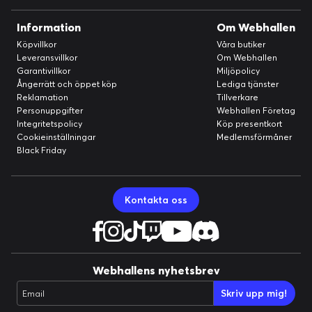
Information
Om Webhallen
Köpvillkor
Våra butiker
Leveransvillkor
Om Webhallen
Garantivillkor
Miljöpolicy
Ångerrätt och öppet köp
Lediga tjänster
Reklamation
Tillverkare
Personuppgifter
Webhallen Företag
Integritetspolicy
Köp presentkort
Cookieinställningar
Medlemsförmåner
Black Friday
Kontakta oss
Webhallens nyhetsbrev
Skriv upp mig!
Email