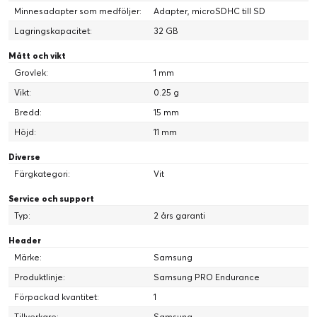
Minnesadapter som medföljer:
Adapter, microSDHC till SD
Lagringskapacitet:
32 GB
Mått och vikt
Grovlek:
1 mm
Vikt:
0.25 g
Bredd:
15 mm
Höjd:
11 mm
Diverse
Färgkategori:
Vit
Service och support
Typ:
2 års garanti
Header
Märke:
Samsung
Produktlinje:
Samsung PRO Endurance
Förpackad kvantitet:
1
Tillverkare:
Samsung