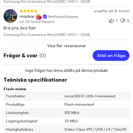
Samsung Pro Endurance MicroSDXC UHS-I - 32GB
ungefär ett år sedan
mackar
Verifierad köpare
1
0
Lvl 24 Tyrant Despot
Bra pris, bra fart
Samsung Pro Endurance MicroSDXC UHS-I - 32GB
Visa fler recensioner
Frågor & svar
(0)
Ställ en fråga
Inga frågor har ännu ställts på denna produkt
Tekniska specifikationer
Flash-minne
Formfaktor:
microSDHC UHS-I minneskort
Produkttyp:
Flash-minneskort
Läshastighet:
100 MB/s
Lagringshastighet:
30 MB/s
Hastighetsklass:
Video Class V10 / UHS-I U1 / Class10