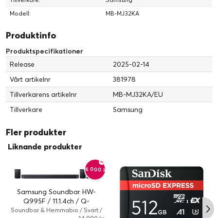
Modell:
MB-MJ32KA
Produktinfo
Produktspecifikationer
Release
2025-02-14
Vårt artikelnr
381978
Tillverkarens artikelnr
MB-MJ32KA/EU
Tillverkare
Samsung
Fler produkter
Liknande produkter
-6 000 kr
Samsung Soundbar HW-
Q995F / 11.1.4ch / Q-
Symphony
Soundbar & Hemmabio / Svart /
Kabelansluten, Trådlös