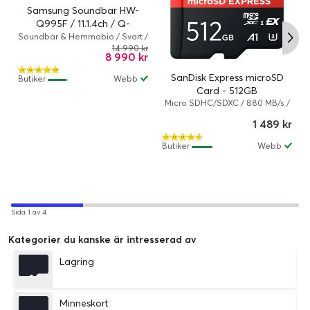
Samsung Soundbar HW-
Q995F / 11.1.4ch / Q-
Symphony
Soundbar & Hemmabio / Svart /
Kabelansluten, Trådlös
14 990 kr
8 990 kr
SanDisk Express microSD
Butiker
Webb
Card - 512GB
Micro SDHC/SDXC / 880 MB/s /
microSD PCI Express Gen 3.1
1 489 kr
UHS-I minneskort / 512 GB
Butiker
Webb
Sida 1 av 4
Kategorier du kanske är intresserad av
Lagring
Minneskort