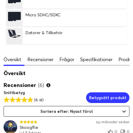
Micro SDHC/SDXC
Datorer & Tillbehör
Översikt
Recensioner
Frågor
Specifikationer
Produk
Översikt
Recensioner
(6)
Snittbetyg
Betygsätt produkt
(6 st)
Sortera efter: Nyast först
sju månader sedan
Skoogftw
0
0
Lvl 9 Adviser