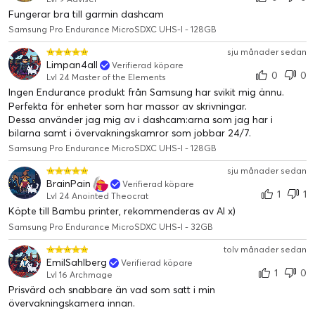
Fungerar bra till garmin dashcam
Samsung Pro Endurance MicroSDXC UHS-I - 128GB
sju månader sedan
Limpan4all
Verifierad köpare
0
0
Lvl 24 Master of the Elements
Ingen Endurance produkt från Samsung har svikit mig ännu.
Perfekta för enheter som har massor av skrivningar.
Dessa använder jag mig av i dashcam:arna som jag har i
bilarna samt i övervakningskamror som jobbar 24/7.
Samsung Pro Endurance MicroSDXC UHS-I - 128GB
sju månader sedan
BrainPain
Verifierad köpare
1
1
Lvl 24 Anointed Theocrat
Köpte till Bambu printer, rekommenderas av AI x)
Samsung Pro Endurance MicroSDXC UHS-I - 32GB
tolv månader sedan
EmilSahlberg
Verifierad köpare
1
0
Lvl 16 Archmage
Prisvärd och snabbare än vad som satt i min
övervakningskamera innan.