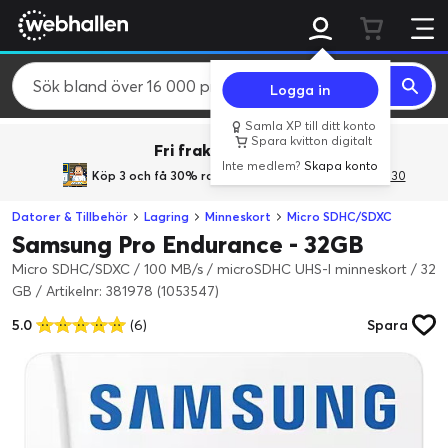
Logga in
Samla XP till ditt konto
Spara kvitton digitalt
Fri frakt över 800 kr.
Inte medlem?
Skapa konto
Köp 3 och få 30% rabatt
med rabattkoden 3Gives30
Datorer & Tillbehör
Lagring
Minneskort
Micro SDHC/SDXC
Samsung Pro Endurance - 32GB
Micro SDHC/SDXC / 100 MB/s / microSDHC UHS-I minneskort / 32
GB
/
Artikelnr: 381978 (1053547)
5.0
(6)
Spara