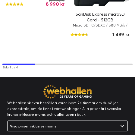
14 990 kr
8 990 kr
SanDisk Express microSD
Card - 512GB
Micro SDHC/SDXC / 880 MB/s /
microSD PCI Express Gen 3.1
1 489 kr
UHS-I minneskort / 512 GB
Sida 1 av 4
Webhallen skickar beställda varor inom 24 timmar om du väljer
expressfrakt, om de finns i vårt webblager. Alla priser är i svenska
kronor inklusive moms och gäller även i butik.
Visa priser inklusive moms