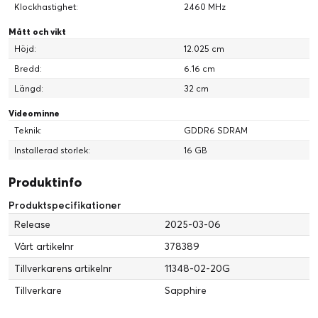
Klockhastighet:
2460 MHz
Mått och vikt
Höjd:
12.025 cm
Bredd:
6.16 cm
Längd:
32 cm
Videominne
Teknik:
GDDR6 SDRAM
Installerad storlek:
16 GB
Produktinfo
Produktspecifikationer
Release
2025-03-06
Vårt artikelnr
378389
Tillverkarens artikelnr
11348-02-20G
Tillverkare
Sapphire