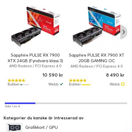
Sapphire PULSE RX 7900 XT
Sapphire PULSE RX 7900
20GB GAMING OC
XTX 24GB (Fyndvara klass 3)
(Fyndvara klass 2)
AMD Radeon / PCI Express 4.0
AMD Radeon / PCI Express 4.0
x16 / 24 GB
x16 / 20 GB
8 490 kr
10 590 kr
Butiker
Webb
Butiker
Webb
Sida 1 av 4
Kategorier du kanske är intresserad av
Grafikkort / GPU