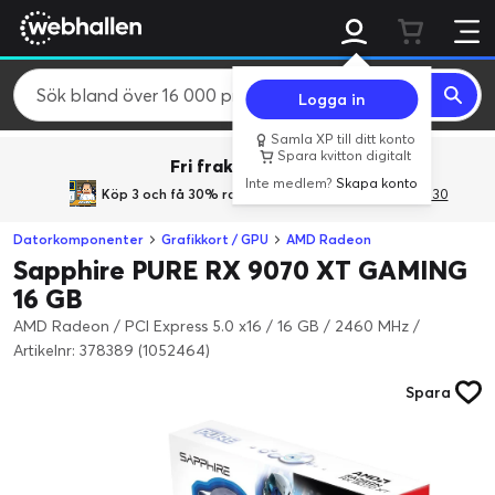
Logga in
Samla XP till ditt konto
Spara kvitton digitalt
Fri frakt över 800 kr.
Inte medlem?
Skapa konto
Köp 3 och få 30% rabatt
med rabattkoden 3Gives30
Datorkomponenter
Grafikkort / GPU
AMD Radeon
Sapphire PURE RX 9070 XT GAMING
16 GB
AMD Radeon / PCI Express 5.0 x16 / 16 GB / 2460 MHz
/
Artikelnr: 378389 (1052464)
Spara