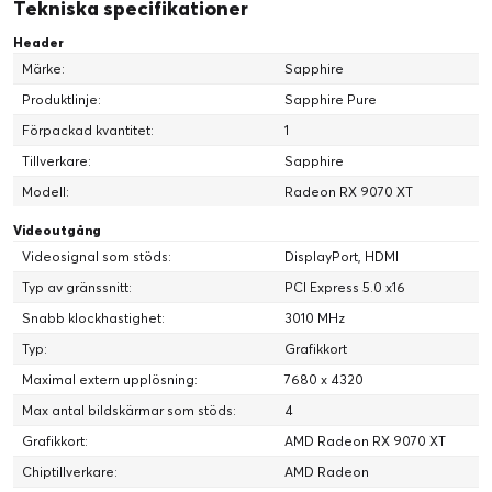
Tekniska specifikationer
Header
Märke:
Sapphire
Produktlinje:
Sapphire Pure
Förpackad kvantitet:
1
Tillverkare:
Sapphire
Modell:
Radeon RX 9070 XT
Videoutgång
Videosignal som stöds:
DisplayPort, HDMI
Typ av gränssnitt:
PCI Express 5.0 x16
Snabb klockhastighet:
3010 MHz
Typ:
Grafikkort
Maximal extern upplösning:
7680 x 4320
Max antal bildskärmar som stöds:
4
Grafikkort:
AMD Radeon RX 9070 XT
Chiptillverkare:
AMD Radeon