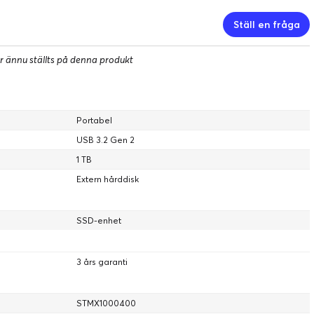
Ställ en fråga
r ännu ställts på denna produkt
Portabel
USB 3.2 Gen 2
1 TB
Extern hårddisk
SSD-enhet
3 års garanti
STMX1000400