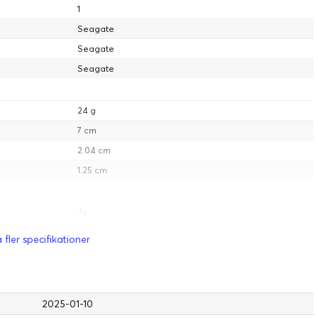
1
Seagate
Seagate
Seagate
24 g
7 cm
2.04 cm
1.25 cm
Ja
USB-buss
 fler specifikationer
Grå
2025-01-10