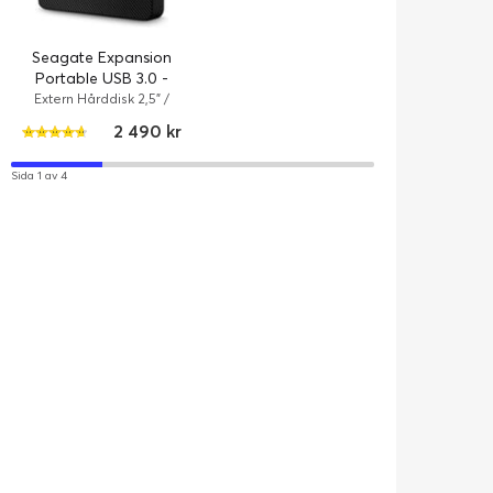
Seagate Ironw
8TB
Seagate Expansion
Intern hårddisk 3,
Portable USB 3.0 -
/ 8 TB / 7200 
4
Serial ATA-600
5TB
Extern Hårddisk 2,5" /
MBps
USB 3.0 / 5 TB / Svart
2 490 kr
Sida 1 av 4