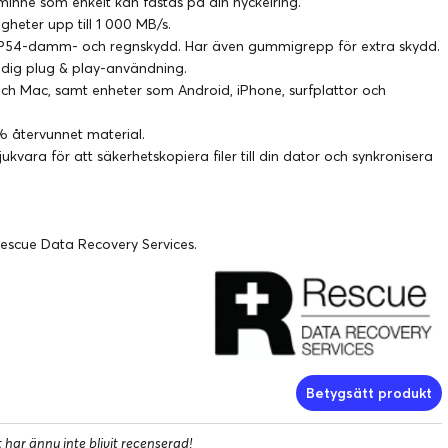
minne som enkelt kan fästas på din nyckelring.
gheter upp till 1 000 MB/s.
 IP54-damm- och regnskydd. Har även gummigrepp för extra skydd.
idig plug & play-användning.
 Mac, samt enheter som Android, iPhone, surfplattor och
% återvunnet material.
vara för att säkerhetskopiera filer till din dator och synkronisera
Rescue Data Recovery Services.
Betygsätt produkt
har ännu inte blivit recenserad!