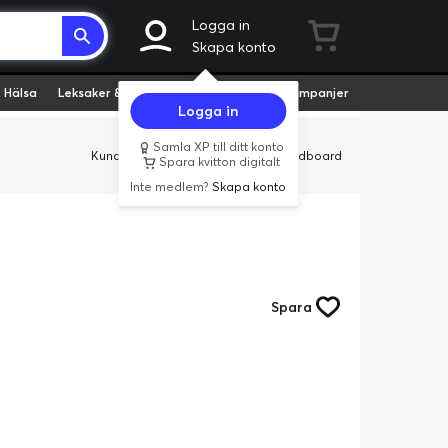
Logga in
Skapa konto
 Hälsa
Leksaker & Hobby
Fyndvaror
Kampanjer
Logga in
Samla XP till ditt konto
Kundservice
Butiker
Företag
Cardboard
Spara kvitton digitalt
Inte medlem?
Skapa konto
Spara