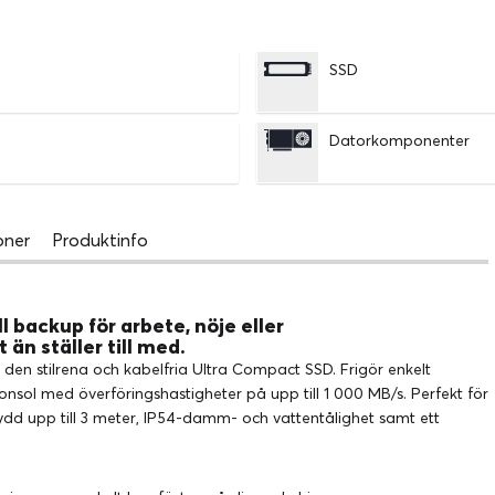
SSD
Datorkomponenter
oner
Produktinfo
l backup för arbete, nöje eller
t än ställer till med.
en stilrena och kabelfria Ultra Compact SSD. Frigör enkelt
konsol med överföringshastigheter på upp till 1 000 MB/s. Perfekt för
ydd upp till 3 meter, IP54-damm- och vattentålighet samt ett