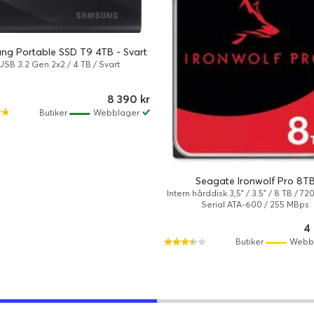
ng Portable SSD T9 4TB - Svart
USB 3.2 Gen 2x2 / 4 TB / Svart
8 390 kr
Butiker
Webblager
Seagate Ironwolf Pro 8T
Intern hårddisk 3,5" / 3.5" / 8 TB / 72
Serial ATA-600 / 255 MBps
4
Butiker
Webb