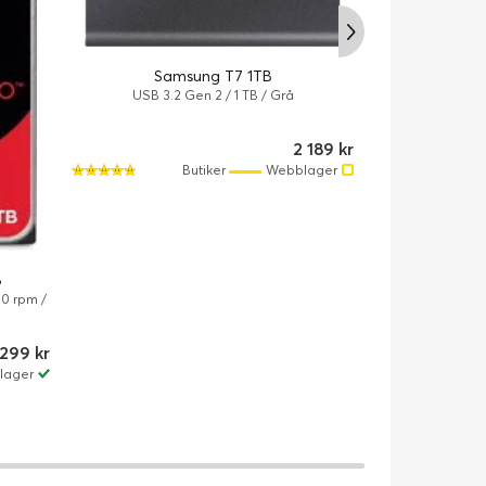
Samsung T7 1TB
LaCie Rug
USB 3.2 Gen 2 / 1 TB / Grå
Thunderb
2 189 kr
Butiker
Webblager
B
00 rpm /
 299 kr
lager