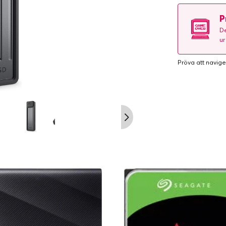
P
De
ur
Pröva att navige