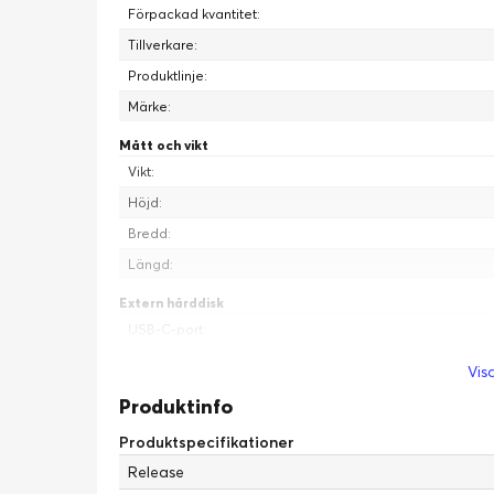
Förpackad kvantitet:
Tillverkare:
Produktlinje:
Märke:
Mått och vikt
Vikt:
Höjd:
Bredd:
Längd:
Extern hårddisk
USB-C-port:
Strömkälla:
Visa
Diverse
Produktinfo
Färgkategori:
Produktspecifikationer
Release