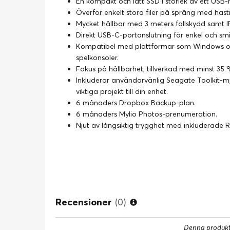
En kompakt och lätt SSD i storlek av ett USB-
Överför enkelt stora filer på språng med hasti
Mycket hållbar med 3 meters fallskydd samt
Direkt USB-C-portanslutning för enkel och sm
Kompatibel med plattformar som Windows och
spelkonsoler.
Fokus på hållbarhet, tillverkad med minst 35 
Inkluderar användarvänlig Seagate Toolkit-mjuk
viktiga projekt till din enhet.
6 månaders Dropbox Backup-plan.
6 månaders Mylio Photos-prenumeration.
Njut av långsiktig trygghet med inkluderade 
Recensioner
(0)
Denna produkt 