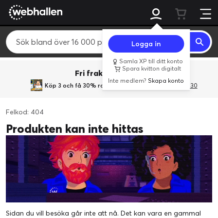
Logga in
Samla XP till ditt konto
Spara kvitton digitalt
Fri frakt över 800 kr.
Inte medlem?
Skapa konto
Köp 3 och få 30% rabatt
med rabattkoden 3Gives30
Felkod: 404
Produkten kan inte hittas
Sidan du vill besöka går inte att nå. Det kan vara en gammal