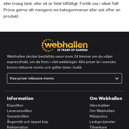
eller trasig länk, eller så är felet tillfälligt. Förlåt oss i vilket fall!
Pröva gärna att navigera via kategorimenyn eller
sök efter en
produkt
.
Webhallen skickar beställda varor inom 24 timmar om du väljer
expressfrakt, om de finns i vårt webblager. Alla priser är i svenska
kronor inklusive moms och gäller även i butik.
Visa priser inklusive moms
Information
Om Webhallen
Köpvillkor
Våra butiker
Leveransvillkor
Om Webhallen
Garantivillkor
Miljöpolicy
Ångerrätt och öppet köp
Lediga tjänster
Reklamation
Tillverkare