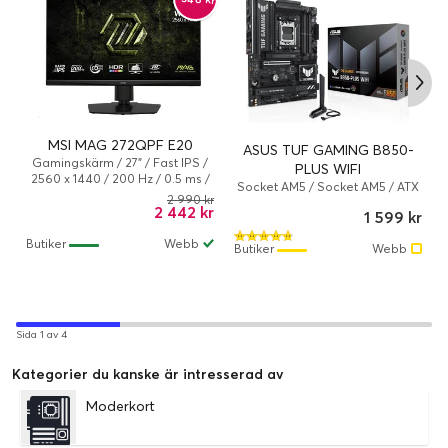
MSI MAG 272QPF E20
ASUS TUF GAMING B850-
Gamingskärm / 27" / Fast IPS /
PLUS WIFI
2560 x 1440 / 200 Hz / 0.5 ms /
Socket AM5 / Socket AM5 / ATX
Lutning, Vridbar bas, Pivot
2 990 kr
/ AMD B850 / DDR5 SDRAM
2 442 kr
(rotation), Höjd
1 599 kr
Butiker
Webb
Butiker
Webb
Sida 1 av 4
Kategorier du kanske är intresserad av
Moderkort