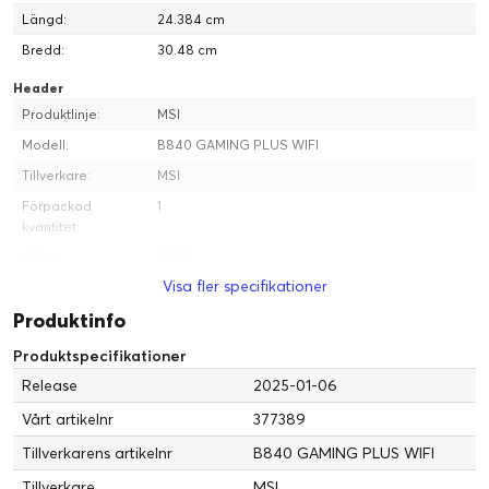
Längd:
24.384 cm
Bredd:
30.48 cm
Header
Produktlinje:
MSI
Modell:
B840 GAMING PLUS WIFI
Tillverkare:
MSI
Förpackad
1
kvantitet:
Märke:
ASUS
Visa fler specifikationer
Diverse
Produktinfo
Produkttyp:
Moderkort
Produktspecifikationer
Processor
Release
2025-01-06
Max antal som
1
stöds:
Vårt artikelnr
377389
Installerat antal:
0
Tillverkarens artikelnr
B840 GAMING PLUS WIFI
Nätverk
Tillverkare
MSI