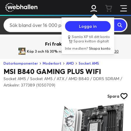
Logga in
Samla XP till ditt konto
Spara kvitton digitalt
Fri frakt över 800 kr.
Inte medlem?
Skapa konto
Köp 3 och få 30% rabatt
med rabattkoden 3Gives30
Datorkomponenter
Moderkort
AMD
Socket AM5
MSI B840 GAMING PLUS WIFI
Socket AM5 / Socket AM5 / ATX / AMD B840 / DDR5 SDRAM
/
Artikelnr: 377389 (1050709)
Spara