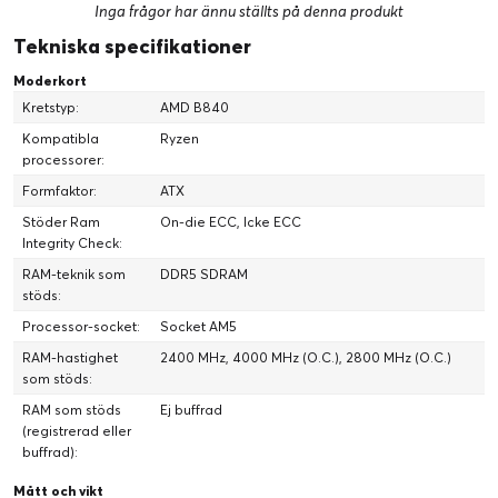
Inga frågor har ännu ställts på denna produkt
Tekniska specifikationer
Moderkort
Kretstyp:
AMD B840
Kompatibla
Ryzen
processorer:
Formfaktor:
ATX
Stöder Ram
On-die ECC, Icke ECC
Integrity Check:
RAM-teknik som
DDR5 SDRAM
stöds:
Processor-socket:
Socket AM5
RAM-hastighet
2400 MHz, 4000 MHz (O.C.), 2800 MHz (O.C.)
som stöds:
RAM som stöds
Ej buffrad
(registrerad eller
buffrad):
Mått och vikt