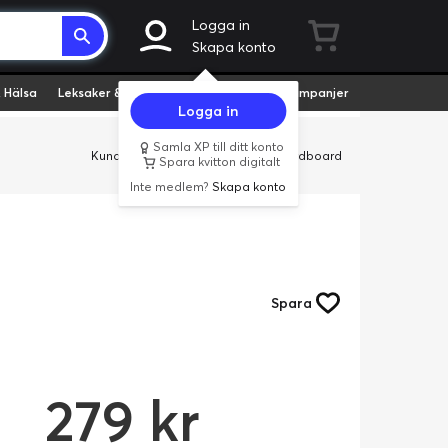
Logga in
Skapa konto
 Hälsa
Leksaker & Hobby
Fyndvaror
Kampanjer
Logga in
Samla XP till ditt konto
Kundservice
Butiker
Företag
Cardboard
Spara kvitton digitalt
Inte medlem?
Skapa konto
Spara
279 kr