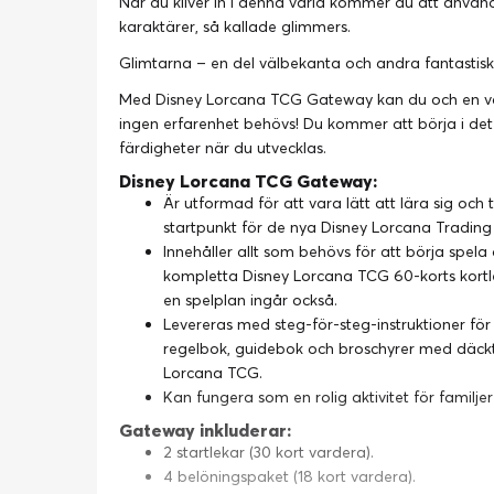
När du kliver in i denna värld kommer du att använd
karaktärer, så kallade glimmers.
Glimtarna – en del välbekanta och andra fantastiska
Med Disney Lorcana TCG Gateway kan du och en vä
ingen erfarenhet behövs! Du kommer att börja i de
färdigheter när du utvecklas.
Disney Lorcana TCG Gateway:
Är utformad för att vara lätt att lära sig och t
startpunkt för de nya Disney Lorcana Tradin
Innehåller allt som behövs för att börja spela 
kompletta Disney Lorcana TCG 60-korts kortlek
en spelplan ingår också.
Levereras med steg-för-steg-instruktioner för 
regelbok, guidebok och broschyrer med däckti
Lorcana TCG.
Kan fungera som en rolig aktivitet för familje
Gateway inkluderar:
2 startlekar (30 kort vardera).
4 belöningspaket (18 kort vardera).