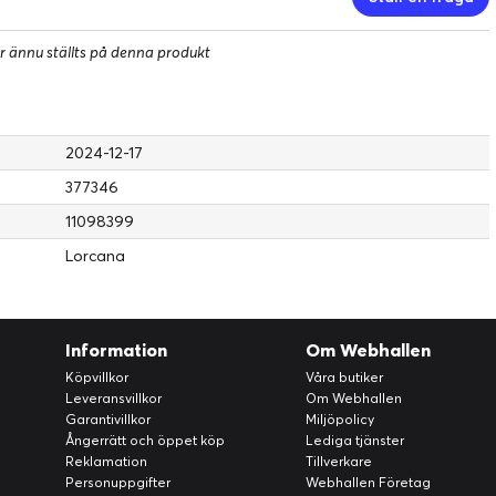
r ännu ställts på denna produkt
2024-12-17
377346
11098399
Lorcana
Information
Om Webhallen
Köpvillkor
Våra butiker
Leveransvillkor
Om Webhallen
Garantivillkor
Miljöpolicy
Ångerrätt och öppet köp
Lediga tjänster
Reklamation
Tillverkare
Personuppgifter
Webhallen Företag