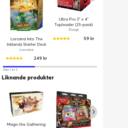
Ultra Pro 3" x 4"
Kobo Cla
Toploader (25-pack)
Colour/
Övrigt
SleepCover C
Tillbehör
59 kr
Lorcana Into The
Black
Inklands Starter Deck
Amber and Emerald
Lorcana
249 kr
Sida 1 av 3
Liknande produkter
Magic the Gathering:
Magic the Gat