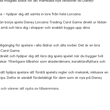
a magiskt bläck för att framkalla nya versioner av Disney-
 – hjälper dig att samla in lore från hela Lorcana.
n börja spela Disney Lorcana Trading Card Game direkt ur lådan
t små och lära dig i etapper och snabbt bygga upp dina
illgänglig för spelare i alla åldrar och alla nivåer. Det är en bra
g Card Game.
direkt och hjälper dig att lära dig spela spelet när du bygger två
ar. Ytterligare tillbehör som skaderäknare, karaktärsflyttare och
att hjälpa spelare att förstå spelets regler och mekanik, inklusive en
ps. Detta är särskilt fördelaktigt för dem som är nya på Disney
r och vänner att njuta av tillsammans.