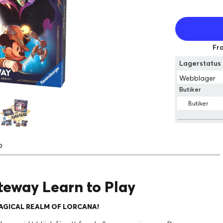
Fra
Lagerstatu
Webblager
Butiker
Butiker
o
eway Learn to Play
AGICAL REALM OF LORCANA!