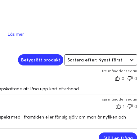
Läs mer
Betygsätt produkt
Sortera efter: Nyast först
tre månader sedan
0
0
ppskattade att låsa upp kort efterhand.
sju månader sedan
1
0
spela med i framtiden eller för sig själv om man är nyfiken och
Ställ en fråga