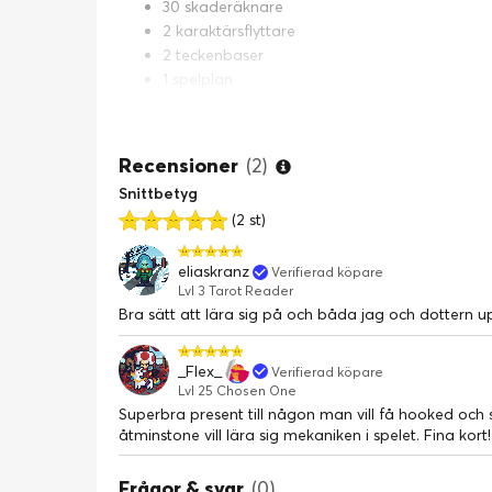
30 skaderäknare
2 karaktärsflyttare
2 teckenbaser
1 spelplan
1 regelbok
1 guidebok
2 broschyrer med däckstips
Recensioner
(2)
Snittbetyg
(2 st)
eliaskranz
Verifierad köpare
Lvl 3 Tarot Reader
Bra sätt att lära sig på och båda jag och dottern u
_Flex_
Verifierad köpare
Lvl 25 Chosen One
Superbra present till någon man vill få hooked och 
åtminstone vill lära sig mekaniken i spelet. Fina kort!
Frågor & svar
(0)