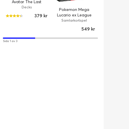
Avatar The Last
Marvel Super 
Airbender Beginner
Beginner 
Decks
Bundles
Pokemon Mega
Box
Lucario ex League
379 kr
Battle Deck
Samlarkortspel
549 kr
Sida 1 av 3